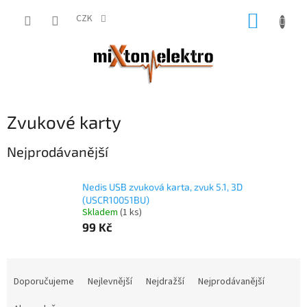
Přejít
NÁKUP
na
CZK
obsah
KOŠÍK
Zvukové karty
Nejprodávanější
Nedis USB zvuková karta, zvuk 5.1, 3D
(USCR10051BU)
Skladem
(1 ks)
99 Kč
Ř
a
Doporučujeme
Nejlevnější
Nejdražší
Nejprodávanější
z