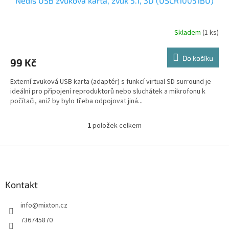
Nedis USB zvuková karta, zvuk 5.1, 3D (USCR10051BU)
Skladem
(1 ks)
Do košíku
99 Kč
Externí zvuková USB karta (adaptér) s funkcí virtual SD surround je
ideální pro připojení reproduktorů nebo sluchátek a mikrofonu k
počítači, aniž by bylo třeba odpojovat jiná...
1
položek celkem
O
v
l
Z
á
á
d
p
a
a
Kontakt
c
t
í
info
@
mixton.cz
í
p
r
736745870
v