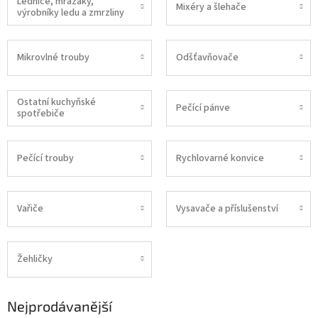
Lednice, mrazáky,
Mixéry a šlehače
výrobníky ledu a zmrzliny
Mikrovlné trouby
Odšťavňovače
Ostatní kuchyňské
Pečící pánve
spotřebiče
Pečící trouby
Rychlovarné konvice
Vařiče
Vysavače a příslušenství
Žehličky
Nejprodávanější