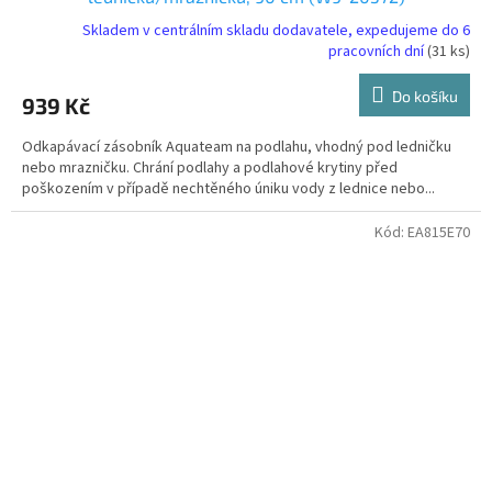
Skladem v centrálním skladu dodavatele, expedujeme do 6
pracovních dní
(31 ks)
Do košíku
939 Kč
Odkapávací zásobník Aquateam na podlahu, vhodný pod ledničku
nebo mrazničku. Chrání podlahy a podlahové krytiny před
poškozením v případě nechtěného úniku vody z lednice nebo...
Kód:
EA815E70