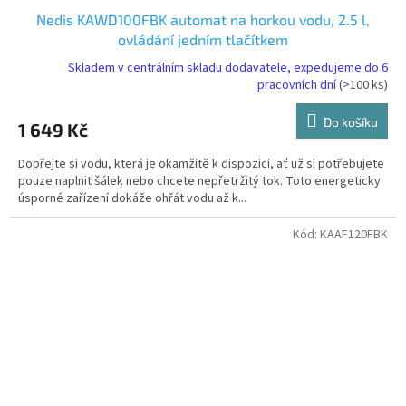
Nedis KAWD100FBK automat na horkou vodu, 2.5 l,
ovládání jedním tlačítkem
Skladem v centrálním skladu dodavatele, expedujeme do 6
pracovních dní
(>100 ks)
Do košíku
1 649 Kč
Dopřejte si vodu, která je okamžitě k dispozici, ať už si potřebujete
pouze naplnit šálek nebo chcete nepřetržitý tok. Toto energeticky
úsporné zařízení dokáže ohřát vodu až k...
Kód:
KAAF120FBK