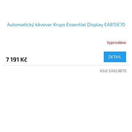
Automatický kávovar Krups Essential Display EA815E70
Vyprodáno
DETAIL
7 191 Kč
Kód:
EA810B70