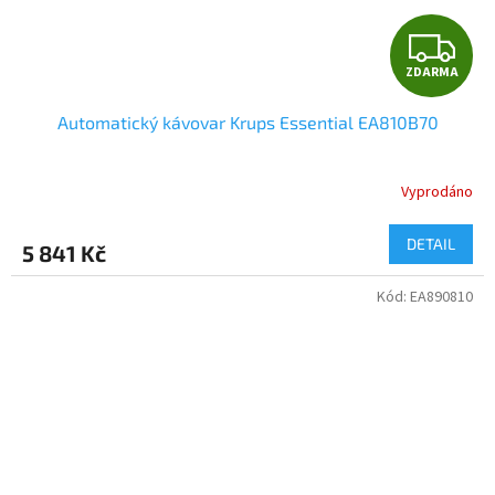
Z
ZDARMA
D
Automatický kávovar Krups Essential EA810B70
A
R
Vyprodáno
M
DETAIL
5 841 Kč
A
Kód:
EA890810