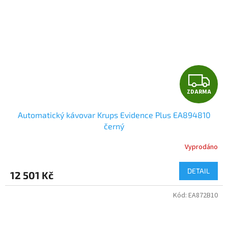
Z
ZDARMA
D
Automatický kávovar Krups Evidence Plus EA894810
A
černý
R
Vyprodáno
M
DETAIL
12 501 Kč
A
Kód:
EA872B10