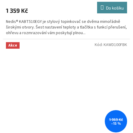
Do košíku
1 359 Kč
Nedis® KABT510EGY je stylový topinkovač se dvěma mimořádně
širokými otvory. Šest nastavení teploty a tlačítka s funkcí přerušení,
ohřevu a rozmrazování vám poskytují plnou...
Kód:
KAWD100FBK
Akce
1 959 Kč
–15 %