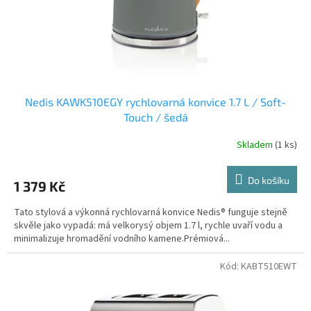
Nedis KAWK510EGY rychlovarná konvice 1.7 L / Soft-
Touch / šedá
Skladem
(1 ks)
Do košíku
1 379 Kč
Tato stylová a výkonná rychlovarná konvice Nedis® funguje stejně
skvěle jako vypadá: má velkorysý objem 1.7 l, rychle uvaří vodu a
minimalizuje hromadění vodního kamene.Prémiová...
Kód:
KABT510EWT