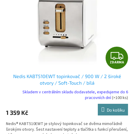
Z
ZDARMA
D
Nedis KABT510EWT topinkovač / 900 W / 2 široké
A
otvory / Soft-Touch / bílá
R
Skladem v centrálním skladu dodavatele, expedujeme do 6
pracovních dní
(>100 ks)
M
Do košíku
1 359 Kč
A
Nedis® KABT510EWT je stylový topinkovač se dvěma mimořádně
širokými otvory. Šest nastavení teploty a tlačítka s funkcí přerušení,