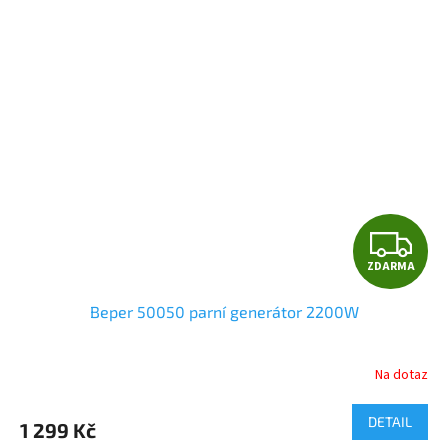
Z
ZDARMA
D
Beper 50050 parní generátor 2200W
A
R
Na dotaz
M
DETAIL
1 299 Kč