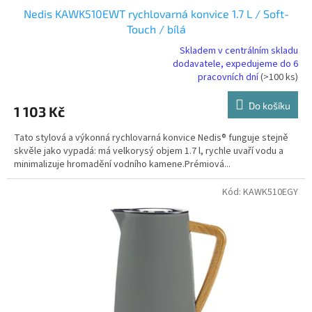
Nedis KAWK510EWT rychlovarná konvice 1.7 L / Soft-
Touch / bílá
Skladem v centrálním skladu
dodavatele, expedujeme do 6
Průměrné
pracovních dní
(>100 ks)
hodnocení
produktu
je
Do košíku
1 103 Kč
4,5
z
Tato stylová a výkonná rychlovarná konvice Nedis® funguje stejně
5
skvěle jako vypadá: má velkorysý objem 1.7 l, rychle uvaří vodu a
hvězdiček.
minimalizuje hromadění vodního kamene.Prémiová...
Kód:
KAWK510EGY