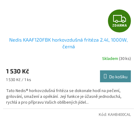
Z
ZDARMA
D
Nedis KAAF120FBK horkovzdušná fritéza 2.4l, 1000W,
A
černá
R
Skladem
(30 ks)
M
1 530 Kč
Do košíku
A
Měrná
1 530 Kč / 1 ks
cena:
Tato Nedis® horkovzdušná fritéza se dokonale hodí na pečení,
grilování, smažení a opékání. Její funkce je úžasně jednoduchá,
rychlá a pro přípravu Vašich oblíbených jídel...
Kód:
KAHB400CAL