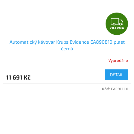
Z
ZDARMA
D
Automatický kávovar Krups Evidence EA890810 plast
A
černá
R
Vyprodáno
M
DETAIL
11 691 Kč
A
Kód:
EA891110