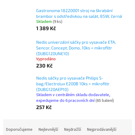
Gastronoma 18220001 stroj na škrabání
brambor s odstředivkou na salát, 85W, černá
Skladem
(9 ks)
1 389 Kč
Nedis univerzální sáčky pro vysavače ETA,
Sencor, Concept, Domo, 10ks + mikrofiltr
(DUBG120UNE10)
Vyprodáno
230 Kč
Nedis sáčky pro vysavače Philips S-
bag/Electrolux E200B 10ks + mikrofiltr
(DUBG120AEP10)
Skladem v centrálním skladu dodavatele,
expedujeme do 6 pracovních dní
(65 balení)
257 Kč
Ř
a
Doporučujeme
Nejlevnější
Nejdražší
Nejprodávanější