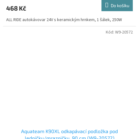
Do košíku
468 Kč
ALL RIDE autokávovar 24V s keramickým hrnkem, 1 šálek, 250W
Kód:
W9-20572
Aquateam K90XL odkapávací podložka pod
ledničku/mrazničku, 90 cm (W9-20572)