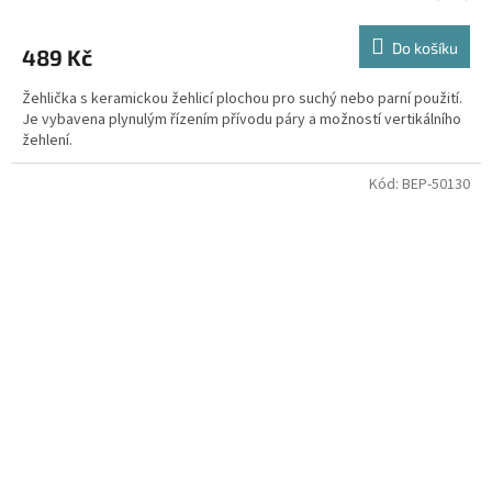
Do košíku
489 Kč
Žehlička s keramickou žehlicí plochou pro suchý nebo parní použití.
Je vybavena plynulým řízením přívodu páry a možností vertikálního
žehlení.
Kód:
BEP-50130