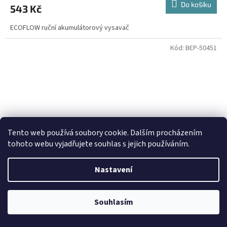
Do košíku
543 Kč
ECOFLOW ruční akumulátorový vysavač
Kód:
BEP-50451
Tento web používá soubory cookie. Dalším procházením
tohoto webu vyjadřujete souhlas s jejich používáním.
Nastavení
Navštivte sekci "Výprodej", kde naleznete produkty za
Souhlasím
bezkonkurenčně nejnižší ceny !
BEPER 50451 tyčový vakuový vysavač s HEPA filtrem
2v1, 600W, A+