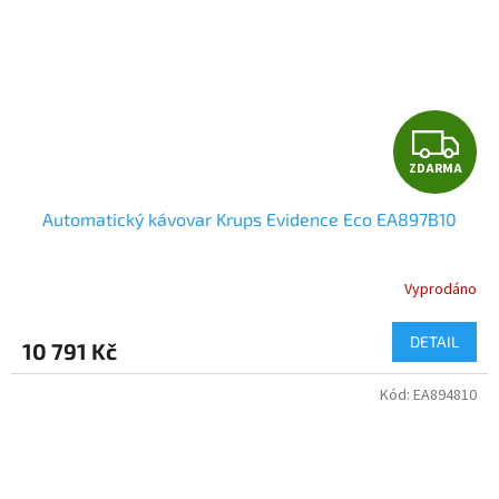
Z
ZDARMA
D
Automatický kávovar Krups Evidence Eco EA897B10
A
R
Vyprodáno
M
DETAIL
10 791 Kč
A
Kód:
EA894810