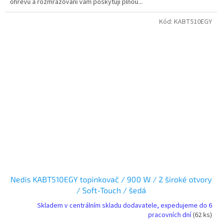
ohřevu a rozmrazování vám poskytují plnou...
Kód:
KABT510EGY
Nedis KABT510EGY topinkovač / 900 W / 2 široké otvory
/ Soft-Touch / šedá
Skladem v centrálním skladu dodavatele, expedujeme do 6
pracovních dní
(62 ks)