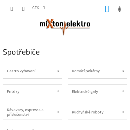
Přejít
NÁKUP
na
CZK
obsah
KOŠÍK
Spotřebiče
Gastro vybavení
Domácí pekárny
Fritézy
Elektrické grily
Kávovary, espressa a
Kuchyňské roboty
příslušenství