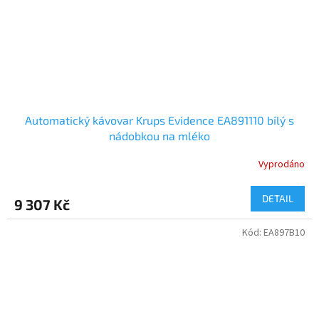
Automatický kávovar Krups Evidence EA891110 bílý s
nádobkou na mléko
Vyprodáno
DETAIL
9 307 Kč
Kód:
EA897B10