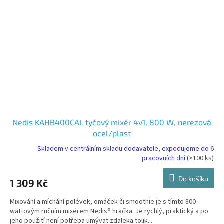
Nedis KAHB400CAL tyčový mixér 4v1, 800 W, nerezová
ocel/plast
Skladem v centrálním skladu dodavatele, expedujeme do 6
pracovních dní
(>100 ks)
Do košíku
1 309 Kč
Mixování a míchání polévek, omáček či smoothie je s tímto 800-
wattovým ručním mixérem Nedis® hračka. Je rychlý, praktický a po
jeho použití není potřeba umývat zdaleka tolik...