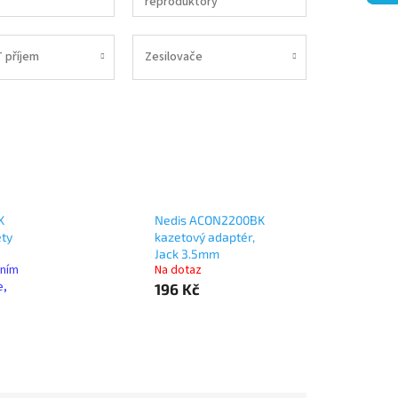
reproduktory
 příjem
Zesilovače
K
Nedis ACON2200BK
ety
kazetový adaptér,
Jack 3.5mm
lním
Na dotaz
e,
196 Kč