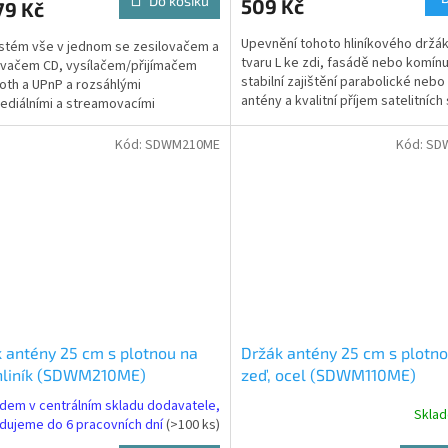
Do košíku
509 Kč
79 Kč
A
Upevnění tohoto hliníkového držá
ystém vše v jednom se zesilovačem a
tvaru L ke zdi, fasádě nebo komínu 
vačem CD, vysílačem/přijímačem
stabilní zajištění parabolické neb
oth a UPnP a rozsáhlými
antény a kvalitní příjem satelitních 
ediálními a streamovacími
Držák je...
mi.IMPERIAL DABMAN i560 CD je...
Kód:
SDWM210ME
Kód:
SD
 antény 25 cm s plotnou na
Držák antény 25 cm s plotn
 hliník (SDWM210ME)
zeď, ocel (SDWM110ME)
dem v centrálním skladu dodavatele,
Skla
dujeme do 6 pracovních dní
(>100 ks)