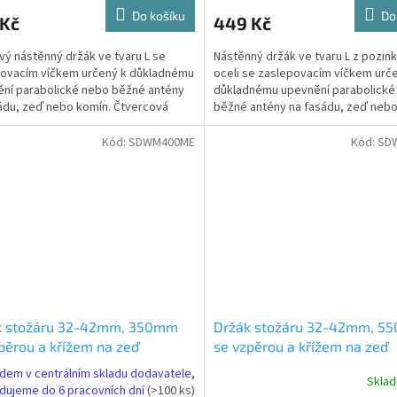
Do košíku
Do
 Kč
449 Kč
ový nástěnný držák ve tvaru L se
Nástěnný držák ve tvaru L z pozin
ovacím víčkem určený k důkladnému
oceli se zaslepovacím víčkem urč
ní parabolické nebo běžné antény
důkladnému upevnění parabolické
ádu, zeď nebo komín. Čtvercová
běžné antény na fasádu, zeď nebo
se čtyřmi...
Čtvercová plotna se...
Kód:
SDWM400ME
Kód:
SD
k stožáru 32-42mm, 350mm
Držák stožáru 32-42mm, 5
pěrou a křížem na zeď
se vzpěrou a křížem na zeď
WM400ME)
(SDWM410ME)
dem v centrálním skladu dodavatele,
Skla
dujeme do 6 pracovních dní
(>100 ks)