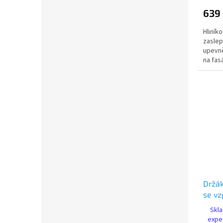
639
Hliník
zaslep
upevně
na fas
plotna 
Držá
se vz
(SD
Skla
expe