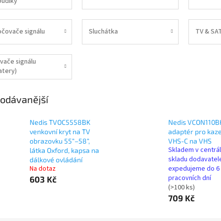
budíky
čovače signálu
Sluchátka
TV & SAT
ovače signálu
atery)
odávanější
Nedis TVOC5558BK
Nedis VCON110B
venkovní kryt na TV
adaptér pro kaz
obrazovku 55“–58“,
VHS-C na VHS
Skladem v centrá
látka Oxford, kapsa na
skladu dodavatel
dálkové ovládání
Na dotaz
expedujeme do 6
pracovních dní
603 Kč
(>100 ks)
709 Kč