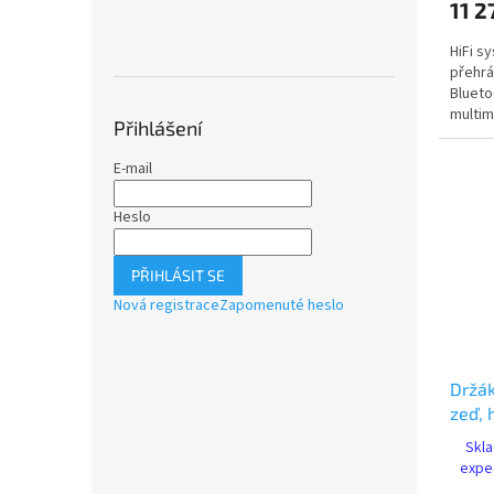
11 2
HiFi s
přehrá
Blueto
multim
Přihlášení
funkce
E-mail
Heslo
PŘIHLÁSIT SE
Nová registrace
Zapomenuté heslo
Držák
zeď,
Skla
expe