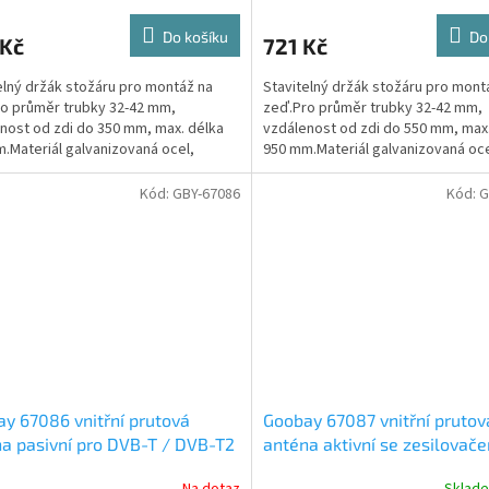
Do košíku
Do
 Kč
721 Kč
elný držák stožáru pro montáž na
Stavitelný držák stožáru pro mont
o průměr trubky 32-42 mm,
zeď.Pro průměr trubky 32-42 mm,
nost od zdi do 350 mm, max. délka
vzdálenost od zdi do 550 mm, max
.Materiál galvanizovaná ocel,
950 mm.Materiál galvanizovaná oce
ka 3 mm.Provedení se...
tloušťka 3 mm.Provedení se...
Kód:
GBY-67086
Kód:
G
y 67086 vnitřní prutová
Goobay 67087 vnitřní prutov
a pasivní pro DVB-T / DVB-T2
anténa aktivní se zesilovač
DVB-T / DVB-T2 (max. 21.5d
Na dotaz
Sklad