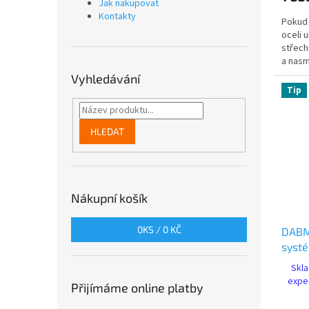
Jak nakupovat
Kontakty
Pokud 
oceli 
střech
a nasm
cm) a 
Vyhledávání
Tip
HLEDAT
Nákupní košík
0
KS /
0 KČ
DABMA
systé
přehr
Skla
Bluet
expe
Přijímáme online platby