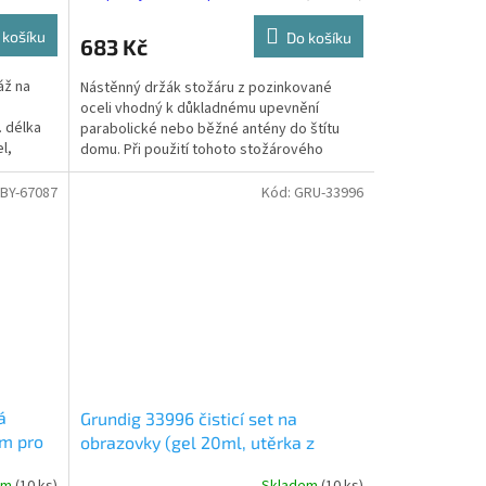
 košíku
Do košíku
683 Kč
áž na
Nástěnný držák stožáru z pozinkované
oceli vhodný k důkladnému upevnění
. délka
parabolické nebo běžné antény do štítu
l,
domu. Při použití tohoto stožárového
držáku antény již nebudete...
BY-67087
Kód:
GRU-33996
á
Grundig 33996 čisticí set na
em pro
obrazovky (gel 20ml, utěrka z
B)
mikrovlákna 20x20cm a štěteček
em
(10 ks)