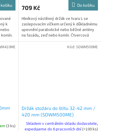
 košíku
Do košíku
709 Kč
kované
Hliníkový nástěnný držák ve tvaru L se
ený k
zaslepovacím víčkem určený k důkladnému
 nebo
upevnění parabolické nebo běžné antény
 komín.
na fasádu, zeď nebo komín. Čtvercová
plotna se čtyřmi...
WM410ME
Kód:
SDWM500ME
50mm
Držák stožáru do štítu 32-42 mm /
420 mm (SDWM500ME)
Skladem v centrálním skladu dodavatele,
dem
(3 ks)
expedujeme do 6 pracovních dní
(>100 ks)