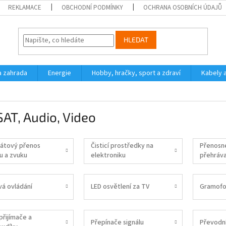
REKLAMACE
OBCHODNÍ PODMÍNKY
OCHRANA OSOBNÍCH ÚDAJŮ
HLEDAT
a zahrada
Energie
Hobby, hračky, sport a zdraví
Kabely 
SAT, Audio, Video
átový přenos
Čisticí prostředky na
Přenosn
u a zvuku
elektroniku
přehráva
vá ovládání
LED osvětlení za TV
Gramofo
přijímače a
Přepínače signálu
Převodn