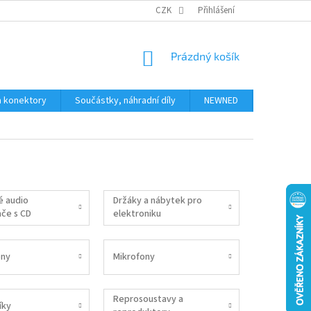
JAK NAKUPOVAT
KONTAKTY
CZK
Přihlášení
NÁKUPNÍ
Prázdný košík
KOŠÍK
a konektory
Součástky, náhradní díly
NEWNED
Obchodní 
é audio
Držáky a nábytek pro
če s CD
elektroniku
ny
Mikrofony
Reprosoustavy a
íky