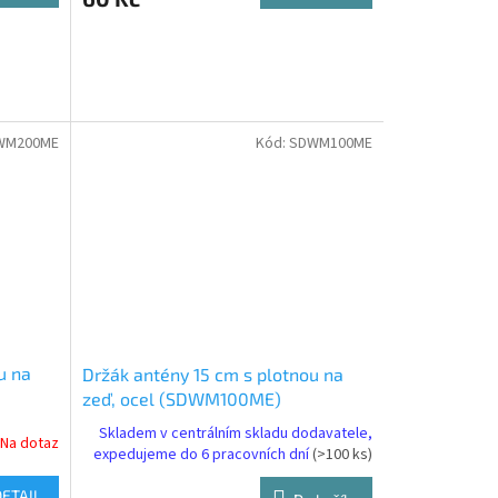
WM200ME
Kód:
SDWM100ME
u na
Držák antény 15 cm s plotnou na
zeď, ocel (SDWM100ME)
Skladem v centrálním skladu dodavatele,
Na dotaz
expedujeme do 6 pracovních dní
(>100 ks)
DETAIL