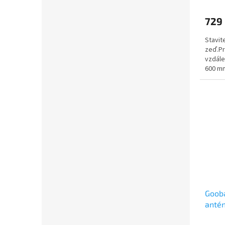
729
Stavit
zeď.Pr
vzdále
600 mm
tloušť
Gooba
antén
(3dB)