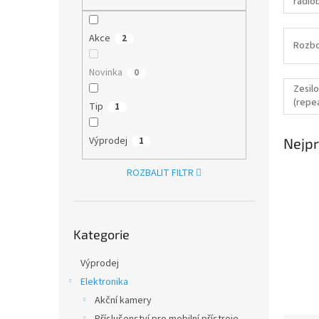
radio
n
e
l
Akce
2
Rozbo
Novinka
0
Zesil
(repe
Tip
1
Výprodej
1
Nejpr
ROZBALIT FILTR
Přeskočit
Kategorie
kategorie
Výprodej
Elektronika
Akční kamery