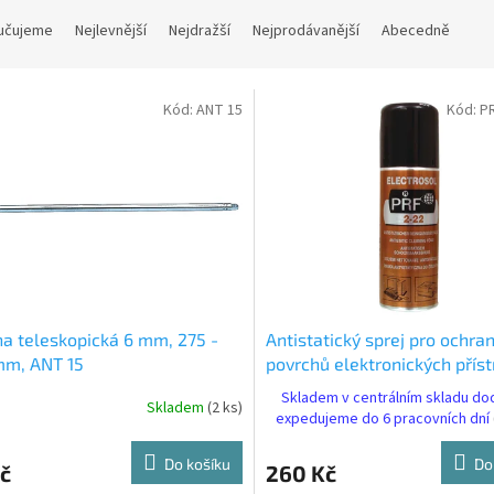
učujeme
Nejlevnější
Nejdražší
Nejprodávanější
Abecedně
Kód:
ANT 15
Kód:
P
a teleskopická 6 mm, 275 -
Antistatický sprej pro ochra
mm, ANT 15
povrchů elektronických příst
220 ml PRF 22/220
Skladem v centrálním skladu do
Skladem
(2 ks)
expedujeme do 6 pracovních dní
Do košíku
Do
č
260 Kč