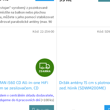
stojan* vyrobený z pozinkované
umístíte na balkon nebo plochou
u, můžete s jeho pomocí stabilizovat
ěrovat parabolické antény (max. 90
dosáhnout...
Kód:
22-254-00
Kód:
SD
Z
ZDARMA
D
N i560 CD All-in-one HiFi
Držák antény 15 cm s plotno
A
m se zesilovačem, CD
zeď, hliník (SDWM200ME)
ávač, DAB+, FM, Internet,
R
dem v centrálním skladu dodavatele,
ooth, černá
dujeme do 6 pracovních dní
(>100 ks)
M