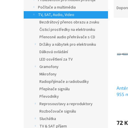
Příslušenství pro mobilní přístroje
Ř
a
Počítače a multimédia
Dopor
z
TV, SAT, Audio, Video
e
Bezdrátový přenos obrazu a zvuku
V
n
Čisticí prostředky na elektroniku
ý
í
Přenosné audio přehrávače s CD
p
p
i
Držáky a nábytek pro elektroniku
r
s
o
Dálková ovládání
p
d
LED osvětlení za TV
r
u
Gramofony
o
k
Mikrofony
d
t
Radiopřijímače a radiobudíky
u
ů
Antén
k
Přepínače signálu
955 
t
Převodníky
ů
Reprosoustavy a reproduktory
Rozbočovače signálu
Sluchátka
72 K
TV & SAT příjem