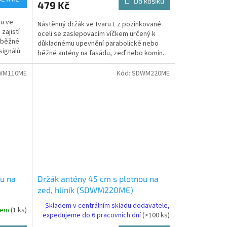
Do košíku
479 Kč
ku ve
Nástěnný držák ve tvaru L z pozinkované
zajistí
oceli se zaslepovacím víčkem určený k
o běžné
důkladnému upevnění parabolické nebo
signálů.
běžné antény na fasádu, zeď nebo komín.
Čtyři montážní otvory...
WM110ME
Kód:
SDWM220ME
ou na
Držák antény 45 cm s plotnou na
zeď, hliník (SDWM220ME)
Skladem v centrálním skladu dodavatele,
dem
(1 ks)
expedujeme do 6 pracovních dní
(>100 ks)