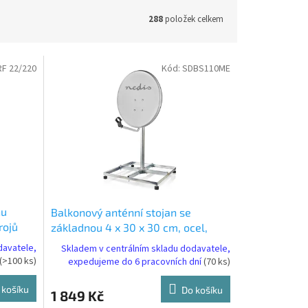
288
položek celkem
RF 22/220
Kód:
SDBS110ME
nu
Balkonový anténní stojan se
rojů
základnou 4 x 30 x 30 cm, ocel,
(SDBS110ME)
davatele,
Skladem v centrálním skladu dodavatele,
(>100 ks)
expedujeme do 6 pracovních dní
(70 ks)
 košíku
Do košíku
1 849 Kč