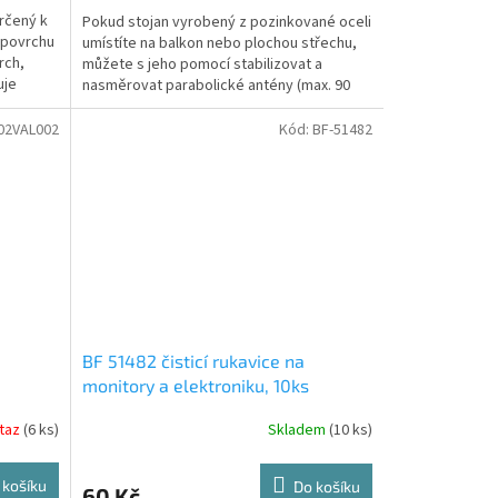
rčený k
Pokud stojan vyrobený z pozinkované oceli
 povrchu
umístíte na balkon nebo plochou střechu,
rch,
můžete s jeho pomocí stabilizovat a
uje
nasměrovat parabolické antény (max. 90
cm) a dosáhnout tak...
02VAL002
Kód:
BF-51482
BF 51482 čisticí rukavice na
monitory a elektroniku, 10ks
taz
(6 ks)
Skladem
(10 ks)
 košíku
Do košíku
60 Kč