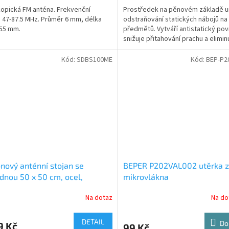
opická FM anténa. Frekvenční
Prostředek na pěnovém základě u
 47-87.5 MHz. Průměr 6 mm, délka
odstraňování statických nábojů na
955 mm.
předmětů. Vytváří antistatický pov
snižuje přitahování prachu a elimin
nepříjemné a...
Kód:
SDBS100ME
Kód:
BEP-P2
nový anténní stojan se
BEPER P202VAL002 utěrka z
dnou 50 x 50 cm, ocel,
mikrovlákna
S100ME)
Na dotaz
Na do
DETAIL
Do
9 Kč
99 Kč