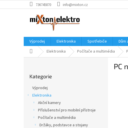
Přejít
736745870
info@mixton.cz
na
obsah
Výprodej
Elektronika
Spotřebiče
Dům 
Domů
Elektronika
Počítače a multimédia
P
PC n
o
Přeskočit
s
Kategorie
kategorie
t
r
Výprodej
a
Elektronika
n
Akční kamery
n
í
Příslušenství pro mobilní přístroje
p
Počítače a multimédia
a
Držáky, podstavce a stojany