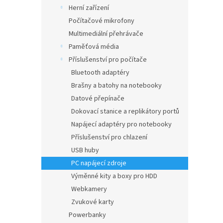
n
Herní zařízení
e
Počítačové mikrofony
l
Multimediální přehrávače
Paměťová média
Příslušenství pro počítače
Bluetooth adaptéry
Brašny a batohy na notebooky
Datové přepínače
Dokovací stanice a replikátory portů
Napájecí adaptéry pro notebooky
Příslušenství pro chlazení
USB huby
PC napájecí zdroje
Výměnné kity a boxy pro HDD
Webkamery
Zvukové karty
Powerbanky