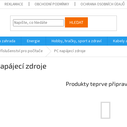
REKLAMACE
OBCHODNÍ PODMÍNKY
OCHRANA OSOBNÍCH ÚDAJŮ
HLEDAT
a zahrada
Energie
Hobby, hračky, sport a zdraví
Kabely 
Příslušenství pro počítače
PC napájecí zdroje
apájecí zdroje
Produkty teprve připra