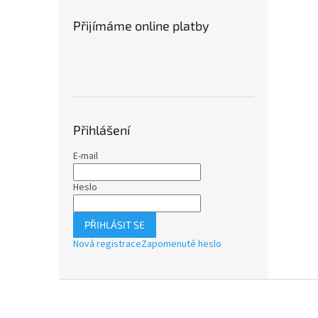
Přijímáme online platby
Přihlášení
E-mail
Heslo
PŘIHLÁSIT SE
Nová registrace
Zapomenuté heslo
Z
á
p