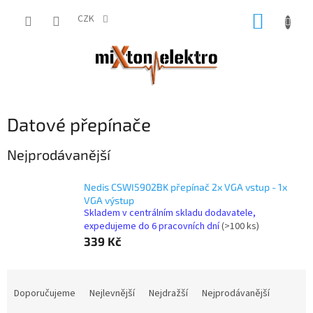
Přejít
NÁKUP
na
CZK
obsah
KOŠÍK
Datové přepínače
Nejprodávanější
Nedis CSWI5902BK přepínač 2x VGA vstup - 1x
VGA výstup
Skladem v centrálním skladu dodavatele,
expedujeme do 6 pracovních dní
(>100 ks)
339 Kč
Ř
a
Doporučujeme
Nejlevnější
Nejdražší
Nejprodávanější
z