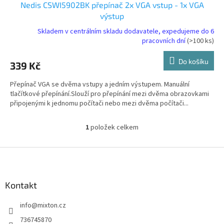
Nedis CSWI5902BK přepínač 2x VGA vstup - 1x VGA
výstup
Skladem v centrálním skladu dodavatele, expedujeme do 6
pracovních dní
(>100 ks)
Do košíku
339 Kč
Přepínač VGA se dvěma vstupy a jedním výstupem. Manuální
tlačítkové přepínání.Slouží pro přepínání mezi dvěma obrazovkami
připojenými k jednomu počítači nebo mezi dvěma počítači...
1
položek celkem
O
v
l
Z
á
á
d
p
a
a
Kontakt
c
t
í
info
@
mixton.cz
í
p
r
736745870