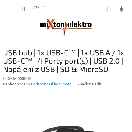
Přejít
NÁKUP
na
CZK
obsah
KOŠÍK
USB hub | 1x USB-C™ | 1x USB A / 1x
USB-C™ | 4 Porty port(s) | USB 2.0 |
Napájení z USB | SD & MicroSD
CCGB64780BK01
Průměrné
Neohodnoceno
Podrobnosti hodnocení
Značka:
Nedis
hodnocení
produktu
je
0,0
z
5
hvězdiček.