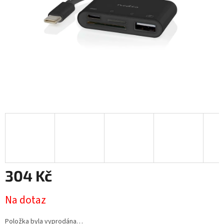
304 Kč
Měrná
Na dotaz
cena:
Položka byla vyprodána…