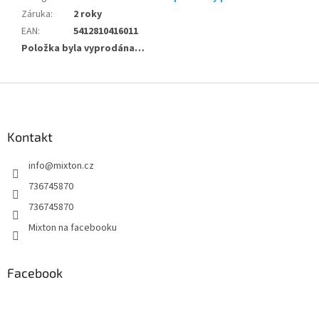
Záruka
:
2 roky
EAN
:
5412810416011
Položka byla vyprodána…
Z
á
p
a
Kontakt
t
info
@
mixton.cz
í
736745870
736745870
Mixton na facebooku
Facebook