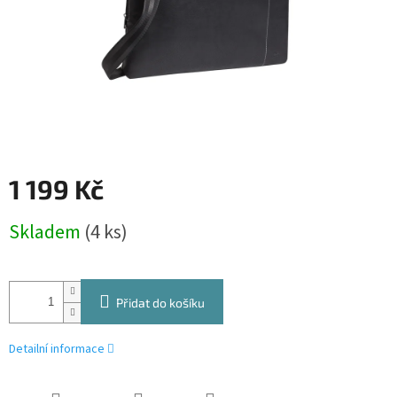
1 199 Kč
Měrná
Skladem
(4 ks)
cena:
Přidat do košíku
Detailní informace