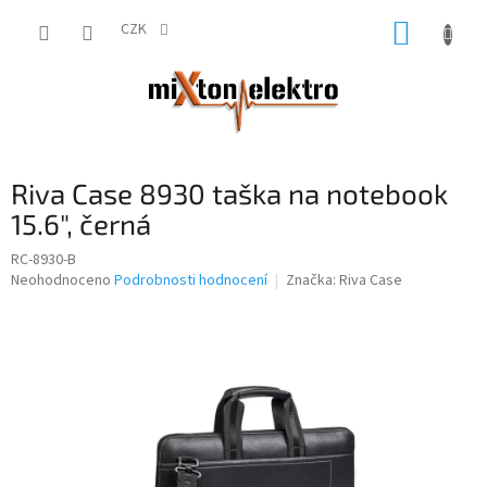
Přejít
NÁKUP
na
CZK
obsah
KOŠÍK
Riva Case 8930 taška na notebook
15.6", černá
RC-8930-B
Průměrné
Neohodnoceno
Podrobnosti hodnocení
Značka:
Riva Case
hodnocení
produktu
je
0,0
z
5
hvězdiček.