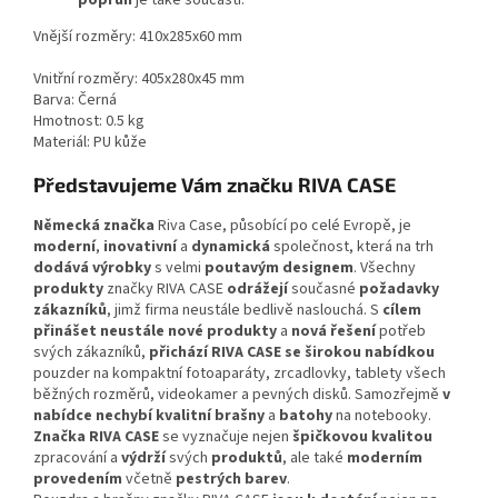
popruh
je také součástí.
Vnější rozměry:
410x285x60 mm
Vnitřní rozměry:
405x280x45 mm
Barva:
Černá
Hmotnost:
0.5 kg
Materiál:
PU kůže
Představujeme Vám značku RIVA CASE
Německá značka
Riva Case, působící po celé Evropě, je
moderní
,
inovativní
a
dynamická
společnost, která na trh
dodává výrobky
s velmi
poutavým designem
. Všechny
produkty
značky RIVA CASE
odrážejí
současné
požadavky
zákazníků
, jimž firma neustále bedlivě naslouchá. S
cílem
přinášet neustále nové produkty
a
nová řešení
potřeb
svých zákazníků,
přichází RIVA CASE se širokou nabídkou
pouzder na kompaktní fotoaparáty, zrcadlovky, tablety všech
běžných rozměrů, videokamer a pevných disků. Samozřejmě
v
nabídce nechybí kvalitní brašny
a
batohy
na notebooky.
Značka RIVA CASE
se vyznačuje nejen
špičkovou kvalitou
zpracování a
výdrží
svých
produktů
, ale také
moderním
provedením
včetně
pestrých barev
.