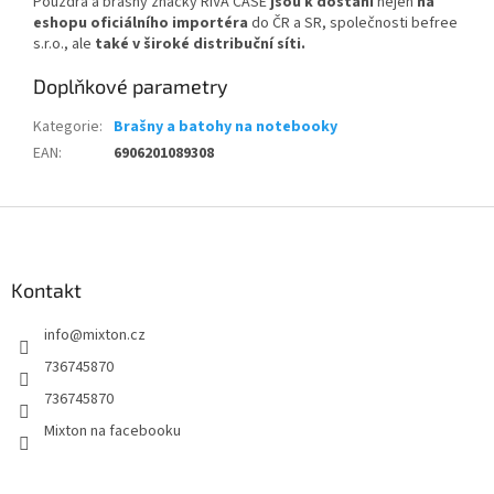
Pouzdra a brašny značky RIVA CASE
jsou k dostání
nejen
na
eshopu oficiálního importéra
do ČR a SR, společnosti befree
s.r.o., ale
také v široké distribuční síti.
Doplňkové parametry
Kategorie
:
Brašny a batohy na notebooky
EAN
:
6906201089308
Z
á
p
a
Kontakt
t
info
@
mixton.cz
í
736745870
736745870
Mixton na facebooku