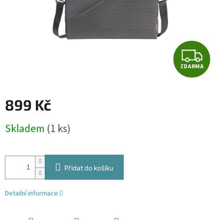
Z
ZDARMA
D
A
899 Kč
R
Měrná
Skladem
(1 ks)
cena:
M
A
Přidat do košíku
Detailní informace