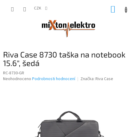
Přejít
NÁKUP
na
CZK
obsah
KOŠÍK
Riva Case 8730 taška na notebook
15.6", šedá
RC-8730-GR
Průměrné
Neohodnoceno
Podrobnosti hodnocení
Značka:
Riva Case
hodnocení
produktu
je
0,0
z
5
hvězdiček.