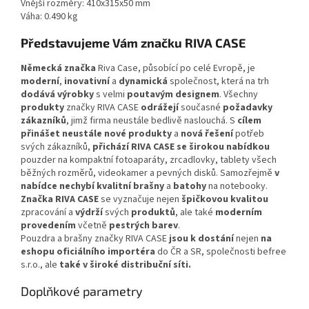
Vnější rozměry: 410x315x50 mm
Váha: 0.490 kg
Představujeme Vám značku RIVA CASE
Německá značka
Riva Case, působící po celé Evropě, je
moderní
,
inovativní
a
dynamická
společnost, která na trh
dodává výrobky
s velmi
poutavým designem
. Všechny
produkty
značky RIVA CASE
odrážejí
současné
požadavky
zákazníků
, jimž firma neustále bedlivě naslouchá. S
cílem
přinášet neustále nové produkty
a
nová řešení
potřeb
svých zákazníků,
přichází RIVA CASE se širokou nabídkou
pouzder na kompaktní fotoaparáty, zrcadlovky, tablety všech
běžných rozměrů, videokamer a pevných disků. Samozřejmě
v
nabídce nechybí kvalitní brašny
a
batohy
na notebooky.
Značka RIVA CASE
se vyznačuje nejen
špičkovou kvalitou
zpracování a
výdrží
svých
produktů
, ale také
moderním
provedením
včetně
pestrých barev
.
Pouzdra a brašny značky RIVA CASE
jsou k dostání
nejen
na
eshopu oficiálního importéra
do ČR a SR, společnosti befree
s.r.o., ale
také v široké distribuční síti.
Doplňkové parametry