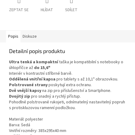
ZEPTAT SE
HLÍDAT
SDÍLET
Popis
Diskuze
Detailní popis produktu
Ultra tenká a kompaktní
taška je kompatibilní s notebooky o
úhlopříčce až
do 15,6"
Interiér v kontrastní stříbrné barvě.
Oddělená vnitřní kapsa
pro tablety s až 10,1" obrazovkou.
Polstrované strany
poskytují extra ochranu.
Dvě vnější kapsy
na zip pro příslušenství a Smartphone.
Dvojitý zip
pro snadný a rychlý přístup.
Pohodlné polstrované rukojeti, odnímatelný nastavitelný popruh
s protiskluzovou ramenní podložkou.
Materiál: polyester
Barva: šedá
Vnitřní rozměry: 385x295x40 mm