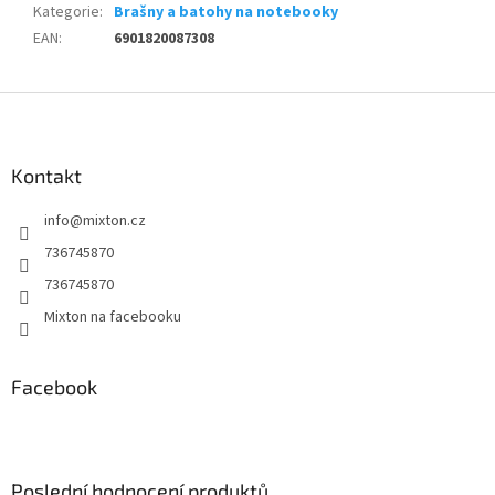
Kategorie
:
Brašny a batohy na notebooky
EAN
:
6901820087308
Z
á
p
a
Kontakt
t
info
@
mixton.cz
í
736745870
736745870
Mixton na facebooku
Facebook
Poslední hodnocení produktů