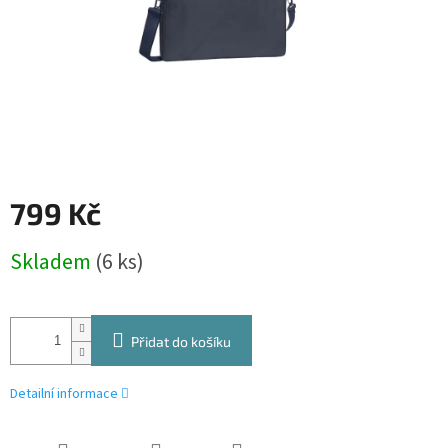
799 Kč
Měrná
Skladem
(6 ks)
cena:
Přidat do košíku
Detailní informace