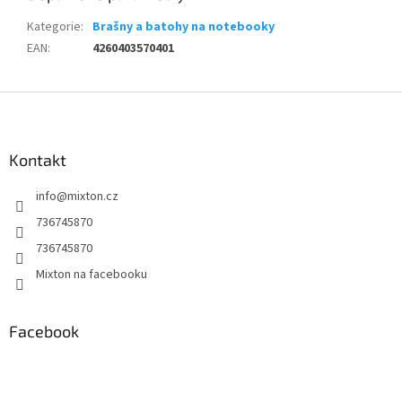
Kategorie
:
Brašny a batohy na notebooky
EAN
:
4260403570401
Z
á
p
a
Kontakt
t
info
@
mixton.cz
í
736745870
736745870
Mixton na facebooku
Facebook