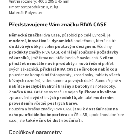
Vnitřní rozměry: 400 x 285 x 45 mm
Hmotnost produktu: 0,39 kg
Materiál: Polyester
Představujeme Vám značku RIVA CASE
Německá značka
Riva Case, působící po celé Evropě, je
moderní
,
inovativní
a
dynamická
společnost, která na trh
dodává výrobky
s velmi
poutavým designem
. Všechny
produkty
značky RIVA CASE
odrážejí
současné
požadavky
zákazníků
, jimž firma neustále bedlivě naslouchá. S
cílem
přinášet neustále nové produkty
a
nová řešení
potřeb
svých zákazníků,
přichází RIVA CASE se širokou nabídkou
pouzder na kompaktní fotoaparáty, zrcadlovky, tablety všech
běžných rozměrů, videokamer a pevných disků. Samozřejmě
v
nabídce nechybí kvalitní brašny
a
batohy
na notebooky.
Značka RIVA CASE
se vyznačuje nejen
špičkovou kvalitou
zpracování a
výdrží
svých
produktů
, ale také
moderním
provedením
včetně
pestrých barev
.
Pouzdra a brašny značky RIVA CASE
jsou k dostání
nejen
na
eshopu oficiálního importéra
do ČR a SR, společnosti befree
s.r.o., ale
také v široké distribuční síti.
Doplňkové parametry