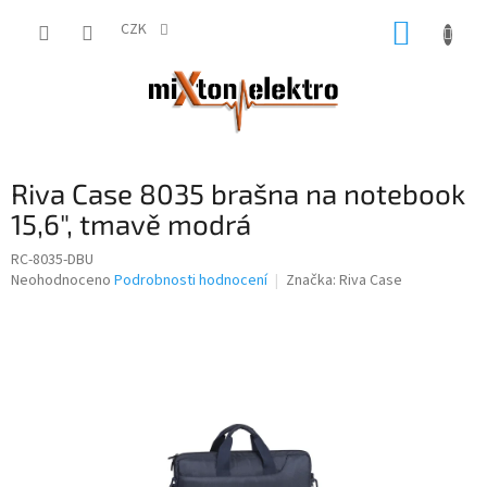
Přejít
NÁKUP
na
CZK
obsah
KOŠÍK
Riva Case 8035 brašna na notebook
15,6", tmavě modrá
RC-8035-DBU
Průměrné
Neohodnoceno
Podrobnosti hodnocení
Značka:
Riva Case
hodnocení
produktu
je
0,0
z
5
hvězdiček.