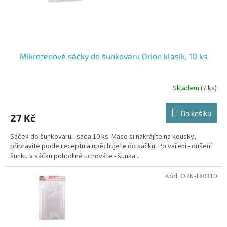
k
t
ů
Mikrotenové sáčky do šunkovaru Orion klasik, 10 ks
Skladem
(7 ks)
Do košíku
27 Kč
Sáček do šunkovaru - sada 10 ks. Maso si nakrájíte na kousky,
připravíte podle receptu a upěchujete do sáčku. Po vaření - dušení
šunku v sáčku pohodlně uchováte - šunka...
Kód:
ORN-180310