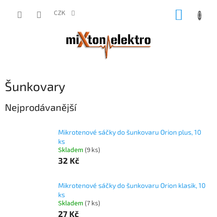
Přejít
NÁKUP
na
CZK
obsah
KOŠÍK
Šunkovary
Nejprodávanější
Mikrotenové sáčky do šunkovaru Orion plus, 10
ks
Skladem
(9 ks)
32 Kč
Mikrotenové sáčky do šunkovaru Orion klasik, 10
ks
Skladem
(7 ks)
27 Kč