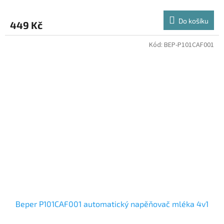
Do košíku
449 Kč
Kód:
BEP-P101CAF001
Beper P101CAF001 automatický napěňovač mléka 4v1