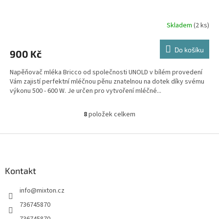
A
R
Skladem
(2 ks)
M
Do košíku
900 Kč
A
Napěňovač mléka Bricco od společnosti UNOLD v bílém provedení
Vám zajistí perfektní mléčnou pěnu znatelnou na dotek díky svému
výkonu 500 - 600 W. Je určen pro vytvoření mléčné...
8
položek celkem
O
v
l
Z
á
á
d
p
a
a
Kontakt
c
t
í
info
@
mixton.cz
í
p
r
736745870
v