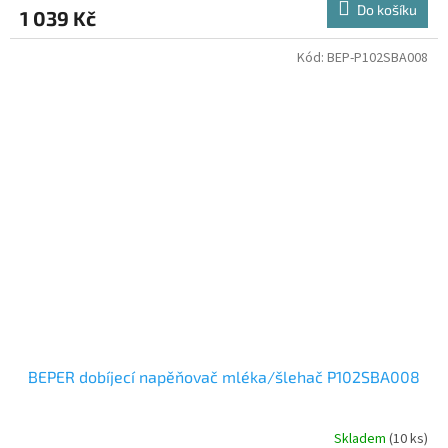
Do košíku
1 039 Kč
Kód:
BEP-P102SBA008
BEPER dobíjecí napěňovač mléka/šlehač P102SBA008
Skladem
(10 ks)