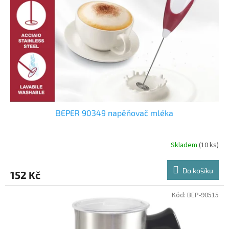
p
r
o
d
u
k
t
ů
BEPER 90349 napěňovač mléka
Skladem
(10 ks)
Do košíku
152 Kč
Kód:
BEP-90515