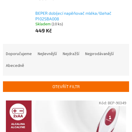
BEPER dobíjecí napěňovač mléka/šlehač
P102SBA008
Skladem
(10 ks)
449 Kč
Ř
a
Doporučujeme
Nejlevnější
Nejdražší
Nejprodávanější
z
e
Abecedně
n
í
p
OTEVŘÍT FILTR
r
o
V
Kód:
BEP-90349
d
ý
u
p
k
i
t
s
ů