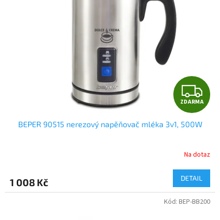
Z
ZDARMA
D
BEPER 90515 nerezový napěňovač mléka 3v1, 500W
A
R
Na dotaz
M
DETAIL
1 008 Kč
A
Kód:
BEP-BB200