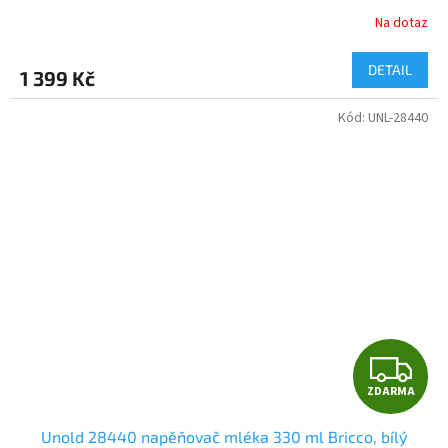
Na dotaz
DETAIL
1 399 Kč
Kód:
UNL-28440
Z
ZDARMA
D
Unold 28440 napěňovač mléka 330 ml Bricco, bílý