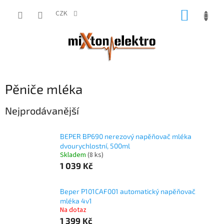
Přejít
NÁKUP
na
CZK
obsah
KOŠÍK
Pěniče mléka
Nejprodávanější
BEPER BP690 nerezový napěňovač mléka
dvourychlostní, 500ml
Skladem
(8 ks)
1 039 Kč
Beper P101CAF001 automatický napěňovač
mléka 4v1
Na dotaz
1 399 Kč