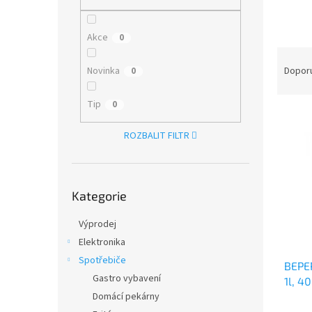
n
e
l
Akce
0
Ř
a
Novinka
Dopor
0
z
e
Tip
0
V
n
ý
í
ROZBALIT FILTR
p
p
i
r
s
o
Přeskočit
p
d
Kategorie
kategorie
r
u
o
k
Výprodej
d
t
Elektronika
u
ů
Spotřebiče
BEPER
k
Gastro vybavení
1l, 4
t
Domácí pekárny
ů