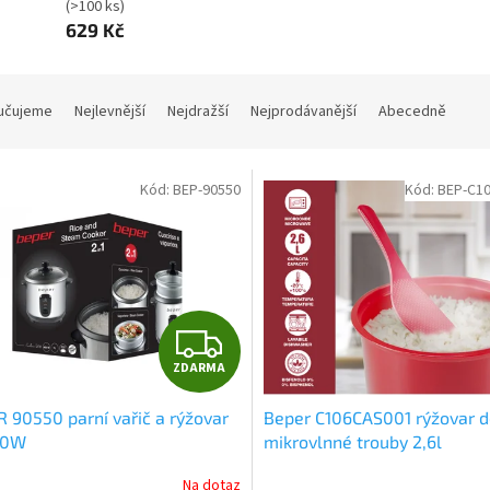
(>100 ks)
629 Kč
učujeme
Nejlevnější
Nejdražší
Nejprodávanější
Abecedně
Kód:
BEP-90550
Kód:
BEP-C1
Z
ZDARMA
D
 90550 parní vařič a rýžovar
Beper C106CAS001 rýžovar 
A
00W
mikrovlnné trouby 2,6l
R
Na dotaz