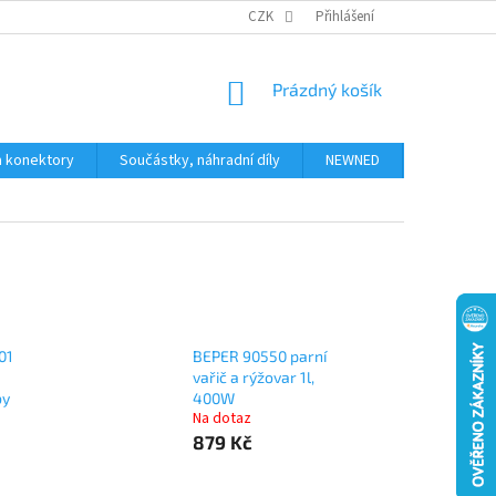
JAK NAKUPOVAT
KONTAKTY
CZK
Přihlášení
NÁKUPNÍ
Prázdný košík
KOŠÍK
a konektory
Součástky, náhradní díly
NEWNED
Obchodní 
01
BEPER 90550 parní
vařič a rýžovar 1l,
by
400W
Na dotaz
879 Kč