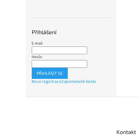
Přihlášení
E-mail
Heslo
PŘIHLÁSIT SE
Nová registrace
Zapomenuté heslo
Z
á
p
a
t
Kontakt
í