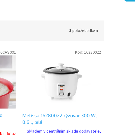
3
položek celkem
06CAS001
Kód:
16280022
do
Melissa 16280022 rýžovar 300 W,
0.6 l, bílá
Skladem v centrálním skladu dodavatele,
Na dotaz