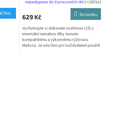
expedujeme do 6 pracovních dní
(>100 ks)
DETAIL
Do košíku
629 Kč
Vychutnejte si dokonale uvařenou rýži s
minimální námahou díky tomuto
kompaktnímu a výkonnému rýžovaru
Melissa. Je navržen pro každodenní použití
a nabízí ideální rovnováhu mezi...