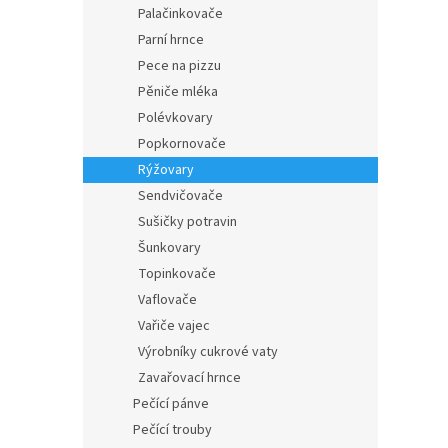
Palačinkovače
Parní hrnce
Pece na pizzu
Pěniče mléka
Polévkovary
Popkornovače
Rýžovary
Sendvičovače
Sušičky potravin
Šunkovary
Topinkovače
Vaflovače
Vařiče vajec
Výrobníky cukrové vaty
Zavařovací hrnce
Pečící pánve
Pečící trouby