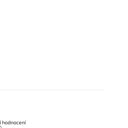
í hodnocení
ů