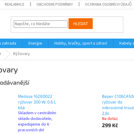
REKLAMACE
OBCHODNÍ PODMÍNKY
OCHRANA OSOBNÍCH ÚDAJŮ
HLEDAT
a zahrada
Energie
Hobby, hračky, sport a zdraví
Kabely 
e
Rýžovary
ovary
odávanější
Melissa 16280022
Beper C106CAS0
rýžovar 300 W, 0.6 l,
rýžovar do
bílá
mikrovlnné trou
Skladem v centrálním
2,6l
skladu dodavatele,
Na dotaz
expedujeme do 6
299 Kč
pracovních dní