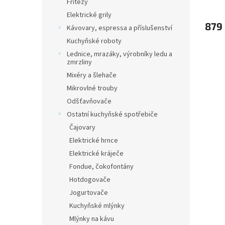
Fritézy
Elektrické grily
879
Kávovary, espressa a příslušenství
Kuchyňské roboty
Lednice, mrazáky, výrobníky ledu a
zmrzliny
Mixéry a šlehače
Mikrovlné trouby
Odšťavňovače
Ostatní kuchyňské spotřebiče
Čajovary
Elektrické hrnce
Elektrické kráječe
Fondue, čokofontány
Hotdogovače
Jogurtovače
Kuchyňské mlýnky
Mlýnky na kávu