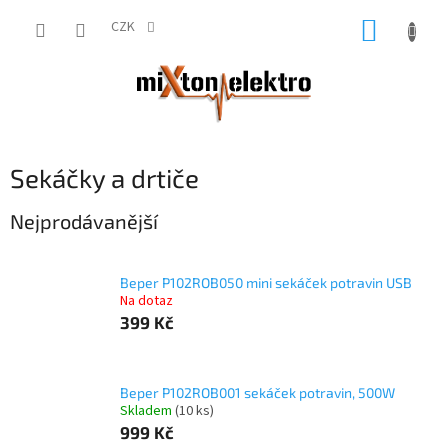
Přejít
NÁKUP
na
CZK
obsah
KOŠÍK
Sekáčky a drtiče
Nejprodávanější
Beper P102ROB050 mini sekáček potravin USB
Na dotaz
399 Kč
Beper P102ROB001 sekáček potravin, 500W
Skladem
(10 ks)
999 Kč