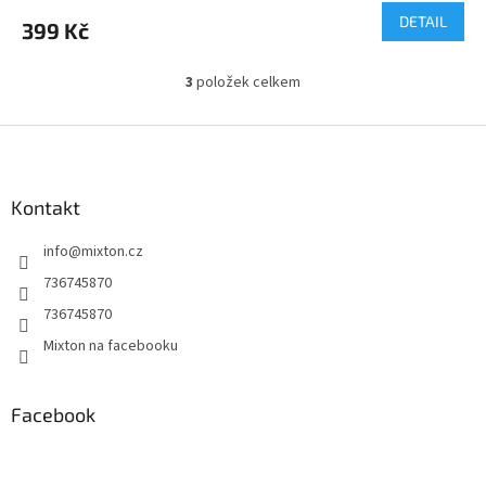
DETAIL
399 Kč
3
položek celkem
O
v
l
Z
á
á
d
p
a
a
Kontakt
c
t
í
info
@
mixton.cz
í
p
r
736745870
v
736745870
k
y
Mixton na facebooku
v
ý
p
Facebook
i
s
u