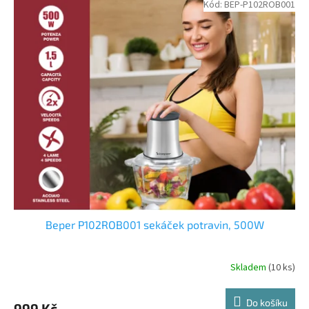
Kód:
BEP-P102ROB001
Beper P102ROB001 sekáček potravin, 500W
Skladem
(10 ks)
Do košíku
999 Kč