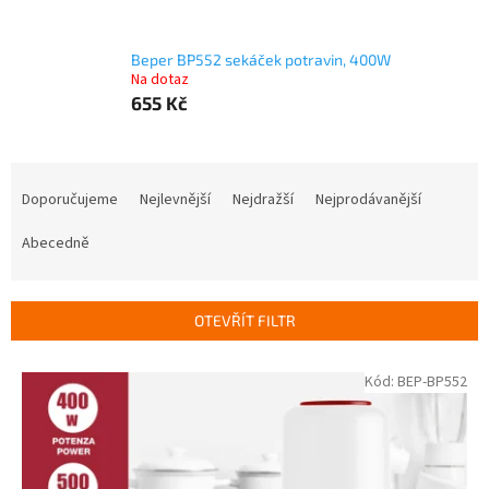
Beper BP552 sekáček potravin, 400W
Na dotaz
655 Kč
Ř
a
Doporučujeme
Nejlevnější
Nejdražší
Nejprodávanější
z
e
Abecedně
n
í
p
OTEVŘÍT FILTR
r
o
V
Kód:
BEP-BP552
d
ý
u
p
k
i
t
s
ů