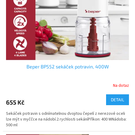
p
r
o
d
u
k
t
ů
Beper BP552 sekáček potravin, 400W
Na dotaz
DETAIL
655 Kč
Sekáček potravin s odnímatelnou dvojitou čepelí z nerezové oceli
lze mýt v myččce na nádobí.2 rychlosti sekáníPříkon: 400 WNádoba:
500 ml