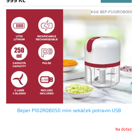
Kód:
BEP-P102ROB050
Beper P102ROB050 mini sekáček potravin USB
Na dotaz