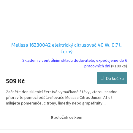
Melissa 16230042 elektrický citrusovač 40 W, 0.7 l,
černý
Skladem v centrálním skladu dodavatele, expedujeme do 6
pracovních dní
(>100 ks)
Do košíku
509 Kč
Začněte den sklenicí čerstvě vymačkané šťávy, kterou snadno
připravíte pomocí odšťavňovače Melissa Citrus Juicer. Ať už
milujete pomeranče, citrony, limetky nebo grapefruity,...
9
položek celkem
O
v
l
Z