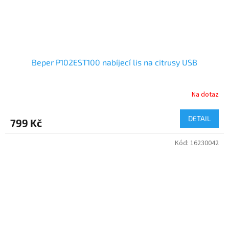
Beper P102EST100 nabíjecí lis na citrusy USB
Na dotaz
DETAIL
799 Kč
Kód:
16230042