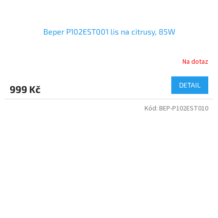
Beper P102EST001 lis na citrusy, 85W
Na dotaz
DETAIL
999 Kč
Kód:
BEP-P102EST010