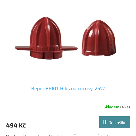
Beper BP101-H lis na citrusy, 25W
Skladem
(4 ks)
Do košíku
494 Kč