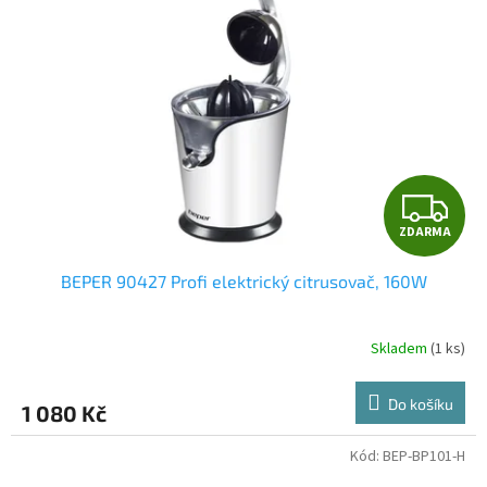
Z
ZDARMA
D
BEPER 90427 Profi elektrický citrusovač, 160W
A
R
Skladem
(1 ks)
M
Do košíku
1 080 Kč
A
Kód:
BEP-BP101-H