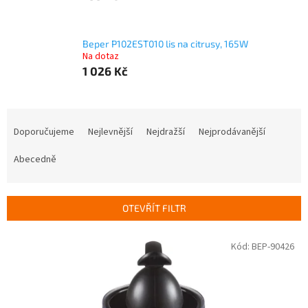
Beper P102EST010 lis na citrusy, 165W
Na dotaz
1 026 Kč
Ř
a
Doporučujeme
Nejlevnější
Nejdražší
Nejprodávanější
z
e
Abecedně
n
í
p
OTEVŘÍT FILTR
r
o
V
Kód:
BEP-90426
d
ý
u
p
k
i
t
s