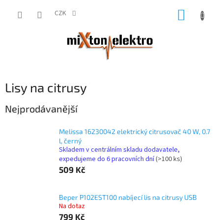
Přejít
NÁKUP
na
CZK
obsah
KOŠÍK
Lisy na citrusy
Nejprodávanější
Melissa 16230042 elektrický citrusovač 40 W, 0.7
l, černý
Skladem v centrálním skladu dodavatele,
expedujeme do 6 pracovních dní
(>100 ks)
509 Kč
Beper P102EST100 nabíjecí lis na citrusy USB
Na dotaz
799 Kč