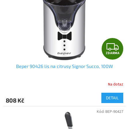
ů
p
r
o
d
u
k
t
Z
ů
ZDARMA
D
Beper 90426 lis na citrusy Signor Succo, 100W
A
R
Na dotaz
M
DETAIL
808 Kč
A
Kód:
BEP-90427