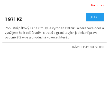
Na dotaz
DETAIL
1 971 Kč
Robustní pákový lis na citrusy je vyroben z hliníku a nerezové oceli a
využijete ho k odšťavnění citrusů a granátových jablek. Příprava
ovocné šťávy je jednoduchá - ovoce, které...
Kód:
BEP-P102EST001