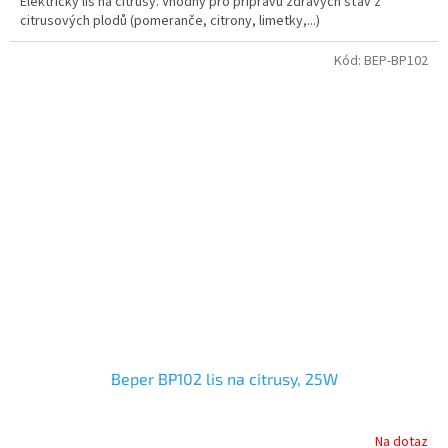
Elektrický lis na citrusy. Vhodný pro přípravu zdravých šťáv z
citrusových plodů (pomeranče, citrony, limetky,...)
Kód:
BEP-BP102
Beper BP102 lis na citrusy, 25W
Na dotaz