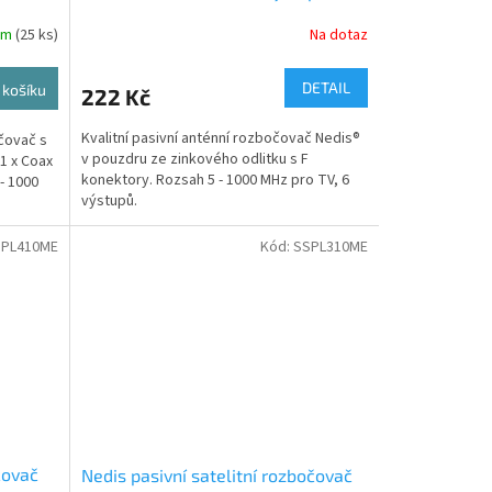
(SSPL600ME)
em
(25 ks)
Na dotaz
DETAIL
 košíku
222 Kč
Kvalitní pasivní anténní rozbočovač Nedis®
očovač s
v pouzdru ze zinkového odlitku s F
 1 x Coax
konektory. Rozsah 5 - 1000 MHz pro TV, 6
- 1000
výstupů.
SPL410ME
Kód:
SSPL310ME
čovač
Nedis pasivní satelitní rozbočovač