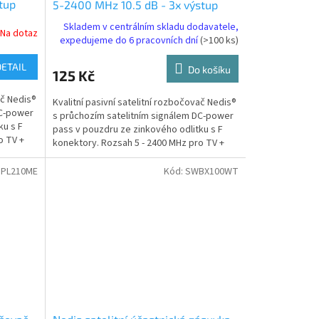
tup
5-2400 MHz 10.5 dB - 3x výstup
(SSPL310ME)
Skladem v centrálním skladu dodavatele,
Na dotaz
expedujeme do 6 pracovních dní
(>100 ks)
DETAIL
Do košíku
125 Kč
ač Nedis®
Kvalitní pasivní satelitní rozbočovač Nedis®
DC-power
s průchozím satelitním signálem DC-power
ku s F
pass v pouzdru ze zinkového odlitku s F
o TV +
konektory. Rozsah 5 - 2400 MHz pro TV +
SAT, 3...
SPL210ME
Kód:
SWBX100WT