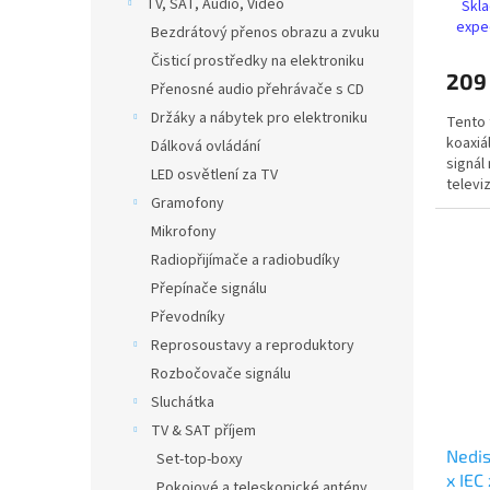
ů
TV, SAT, Audio, Video
Skla
expe
Bezdrátový přenos obrazu a zvuku
Čisticí prostředky na elektroniku
209
Přenosné audio přehrávače s CD
Držáky a nábytek pro elektroniku
Tento 
koaxiá
Dálková ovládání
signál 
LED osvětlení za TV
televi
Gramofony
síťové
Mikrofony
Radiopřijímače a radiobudíky
Přepínače signálu
Převodníky
Reprosoustavy a reproduktory
Rozbočovače signálu
Sluchátka
TV & SAT příjem
Nedis
Set-top-boxy
x IEC
Pokojové a teleskopické antény