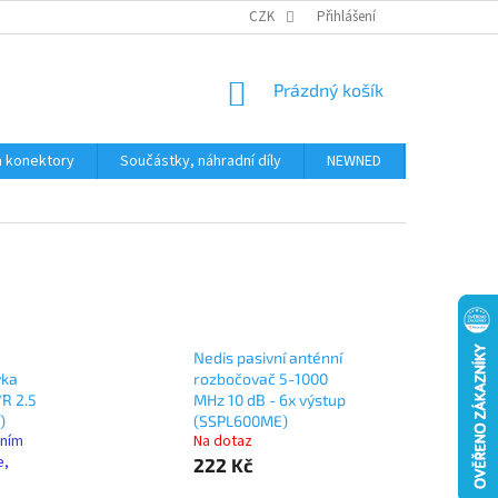
JAK NAKUPOVAT
KONTAKTY
CZK
Přihlášení
NÁKUPNÍ
Prázdný košík
KOŠÍK
a konektory
Součástky, náhradní díly
NEWNED
Obchodní 
Nedis pasivní anténní
vka
rozbočovač 5-1000
R 2.5
MHz 10 dB - 6x výstup
)
(SSPL600ME)
lním
Na dotaz
e,
222 Kč