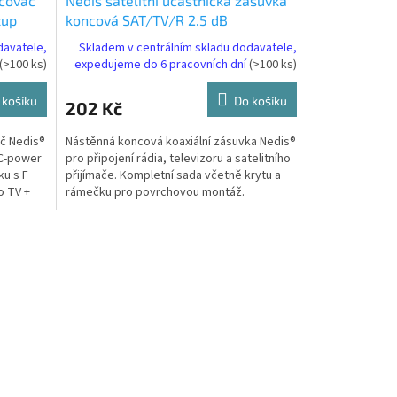
očovač
Nedis satelitní účastnická zásuvka
tup
koncová SAT/TV/R 2.5 dB
(SWBX100WT)
davatele,
Skladem v centrálním skladu dodavatele,
(>100 ks)
expedujeme do 6 pracovních dní
(>100 ks)
 košíku
Do košíku
202 Kč
ač Nedis®
Nástěnná koncová koaxiální zásuvka Nedis®
DC-power
pro připojení rádia, televizoru a satelitního
ku s F
přijímače. Kompletní sada včetně krytu a
o TV +
rámečku pro povrchovou montáž.