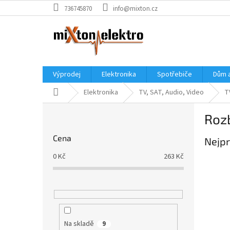
Přejít
736745870
info@mixton.cz
na
obsah
Výprodej
Elektronika
Spotřebiče
Dům 
Domů
Elektronika
TV, SAT, Audio, Video
T
P
Roz
o
s
Cena
Nejpr
t
r
0
Kč
263
Kč
a
n
n
í
p
a
Na skladě
9