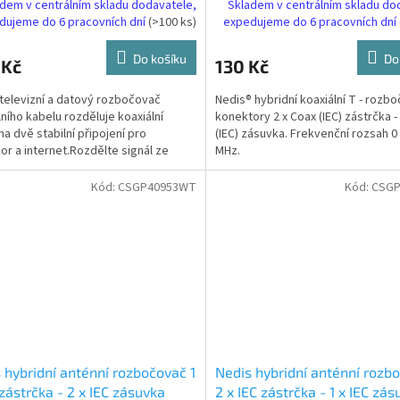
dem v centrálním skladu dodavatele,
Skladem v centrálním skladu do
dujeme do 6 pracovních dní
(>100 ks)
expedujeme do 6 pracovních dní
Do košíku
Do
 Kč
130 Kč
televizní a datový rozbočovač
Nedis® hybridní koaxiální T - rozb
lního kabelu rozděluje koaxiální
konektory 2 x Coax (IEC) zástrčka -
na dvě stabilní připojení pro
(IEC) zásuvka. Frekvenční rozsah 0 
zor a internet.Rozdělte signál ze
MHz.
ho kabelu do...
Kód:
CSGP40953WT
Kód:
CSGP
 hybridní anténní rozbočovač 1
Nedis hybridní anténní rozb
 zástrčka - 2 x IEC zásuvka
2 x IEC zástrčka - 1 x IEC zá