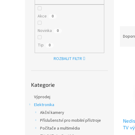
n
e
l
Akce
0
Ř
Novinka
0
a
Dopor
z
Tip
0
e
V
n
ROZBALIT FILTR
ý
í
p
p
i
r
Přeskočit
s
o
Kategorie
kategorie
p
d
r
u
Výprodej
o
k
Elektronika
d
t
Akční kamery
u
ů
Příslušenství pro mobilní přístroje
Nedis
k
TV vý
t
Počítače a multimédia
(CSG