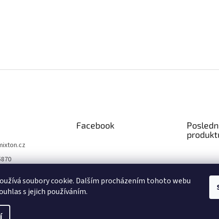
v
k
y
v
ý
p
i
s
u
Facebook
Posledn
produkt
mixton.cz
5870
5870
oužívá soubory cookie. Dalším procházením tohoto webu
 na facebooku
ouhlas s jejich používáním.
čně
í