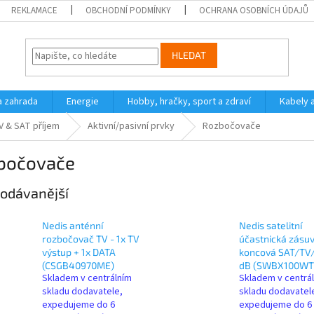
REKLAMACE
OBCHODNÍ PODMÍNKY
OCHRANA OSOBNÍCH ÚDAJŮ
HLEDAT
a zahrada
Energie
Hobby, hračky, sport a zdraví
Kabely 
V & SAT příjem
Aktivní/pasivní prvky
Rozbočovače
bočovače
odávanější
Nedis anténní
Nedis satelitní
rozbočovač TV - 1x TV
účastnická zásu
výstup + 1x DATA
koncová SAT/TV/
(CSGB40970ME)
dB (SWBX100WT
Skladem v centrálním
Skladem v centrá
skladu dodavatele,
skladu dodavatel
expedujeme do 6
expedujeme do 6