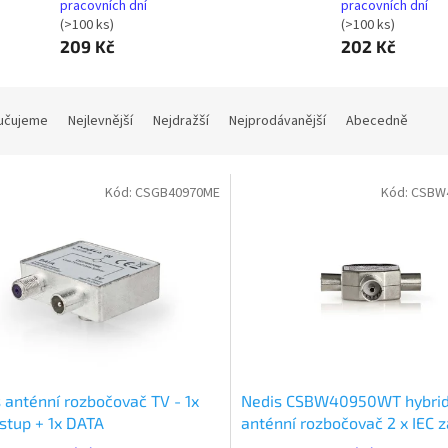
pracovních dní
pracovních dní
(>100 ks)
(>100 ks)
209 Kč
202 Kč
učujeme
Nejlevnější
Nejdražší
Nejprodávanější
Abecedně
Kód:
CSGB40970ME
Kód:
CSBW
 anténní rozbočovač TV - 1x
Nedis CSBW40950WT hybrid
stup + 1x DATA
anténní rozbočovač 2 x IEC 
B40970ME)
- 1 x IEC zásuvka