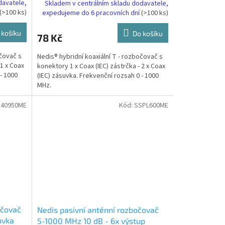
davatele,
Skladem v centrálním skladu dodavatele,
(>100 ks)
expedujeme do 6 pracovních dní
(>100 ks)
 košíku
Do košíku
78 Kč
očovač s
Nedis® hybridní koaxiální T - rozbočovač s
 1 x Coax
konektory 1 x Coax (IEC) zástrčka - 2 x Coax
- 1000
(IEC) zásuvka. Frekvenční rozsah 0 - 1000
MHz.
40950ME
Kód:
SSPL600ME
očovač
Nedis pasivní anténní rozbočovač
suvka
5-1000 MHz 10 dB - 6x výstup