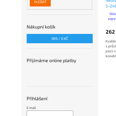
Nedis
HLEDAT
5-240
(SSP
Skla
expe
Nákupní košík
262
0
KS /
0 KČ
Kvalit
s průc
pass v
konekt
Přijímáme online platby
SAT, 6.
Přihlášení
E-mail