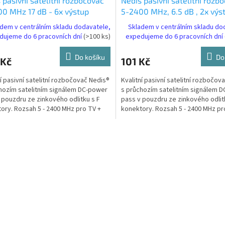
 pasivní satelitní rozbočovač
Nedis pasivní satelitní rozb
0 MHz 17 dB - 6x výstup
5-2400 MHz, 6.5 dB , 2x výs
L610ME)
(SSPL210ME)
dem v centrálním skladu dodavatele,
Skladem v centrálním skladu do
dujeme do 6 pracovních dní
(>100 ks)
expedujeme do 6 pracovních dní
Do košíku
Do
 Kč
101 Kč
ní pasivní satelitní rozbočovač Nedis®
Kvalitní pasivní satelitní rozbočov
hozím satelitním signálem DC-power
s průchozím satelitním signálem 
 pouzdru ze zinkového odlitku s F
pass v pouzdru ze zinkového odlit
ory. Rozsah 5 - 2400 MHz pro TV +
konektory. Rozsah 5 - 2400 MHz pr
..
SAT, 2...
O
v
l
á
d
a
c
í
p
r