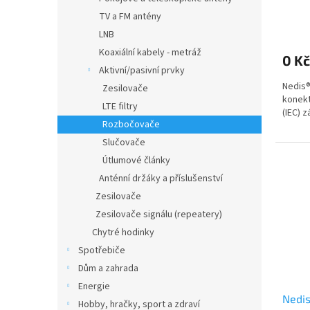
(CSG
TV a FM antény
LNB
Koaxiální kabely - metráž
0 Kč
Aktivní/pasivní prvky
Nedis®
Zesilovače
konekt
LTE filtry
(IEC) 
Rozbočovače
Slučovače
Útlumové články
Anténní držáky a příslušenství
Zesilovače
Zesilovače signálu (repeatery)
Chytré hodinky
Spotřebiče
Dům a zahrada
Energie
Nedis
Hobby, hračky, sport a zdraví