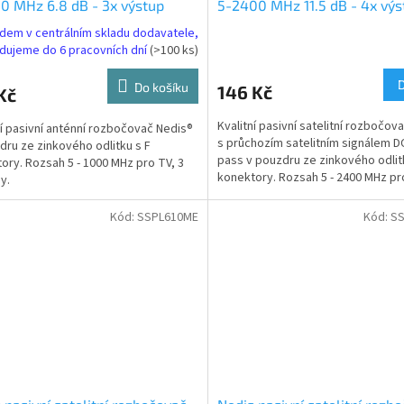
0 MHz 6.8 dB - 3x výstup
5-2400 MHz 11.5 dB - 4x výs
L300ME)
(SSPL410ME)
dem v centrálním skladu dodavatele,
dujeme do 6 pracovních dní
(>100 ks)
Do košíku
146 Kč
Kč
Kvalitní pasivní satelitní rozbočov
ní pasivní anténní rozbočovač Nedis®
s průchozím satelitním signálem 
dru ze zinkového odlitku s F
pass v pouzdru ze zinkového odlit
ory. Rozsah 5 - 1000 MHz pro TV, 3
konektory. Rozsah 5 - 2400 MHz pr
y.
SAT, 4...
Kód:
SSPL610ME
Kód:
S