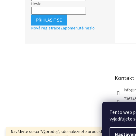
Heslo
PŘIHLÁSIT SE
Nová registrace
Zapomenuté heslo
Z
á
p
a
t
Kontakt
í
info
@
73674
73674
Tento web p
Mixton
vyjadřujete s
Navštivte sekci "Výprodej", kde naleznete produkty za bezkonkuren
Nastaven