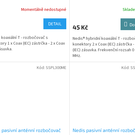
P40953WT)
(CSGP40950ME)
Momentálně nedostupné
Sklad
DETAIL
Do
45 Kč
 koaxiální T - rozbočovač s
Nedis® hybridní koaxiální T - rozb
ory 1 x Coax (IEC) zástrčka - 2 x Coax
konektory 2 x Coax (IEC) zástrčka -
zásuvka.
(IEC) zásuvka. Frekvenční rozsah 0 
MHz.
Kód:
SSPL300ME
Kód:
S
 pasivní anténní rozbočovač
Nedis pasivní anténní rozbo