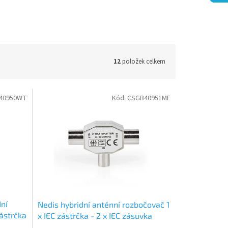
12
položek celkem
40950WT
Kód:
CSGB40951ME
ní
Nedis hybridní anténní rozbočovač 1
zástrčka
x IEC zástrčka - 2 x IEC zásuvka
(CSGB40951ME)