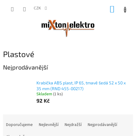
Přejít
NÁKUP
na
CZK
obsah
KOŠÍK
Plastové
Nejprodávanější
Krabička ABS plast, IP 65, tmavě šedá 52 x 50 x
35 mm (RND 455-00217)
Skladem
(1 ks)
92 Kč
Ř
a
Doporučujeme
Nejlevnější
Nejdražší
Nejprodávanější
z