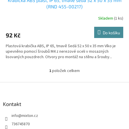
Krabička ABS plast, IP 65, tmavě šedá 52 x 50 x 35 mm
(RND 455-00217)
Skladem
(1 ks)
Do košíku
92 Kč
Plastová krabička ABS, IP 65, tmavě šedá 52 x 50 x 35 mm Víko je
upevněno pomocí šroubů M4 z nerezové oceli v mosazných
lisovaných pouzdrech. Otvory pro montáž na stěnu a šrouby...
1
položek celkem
O
v
l
Z
á
á
d
p
a
a
Kontakt
c
t
í
info
@
mixton.cz
í
p
r
736745870
v