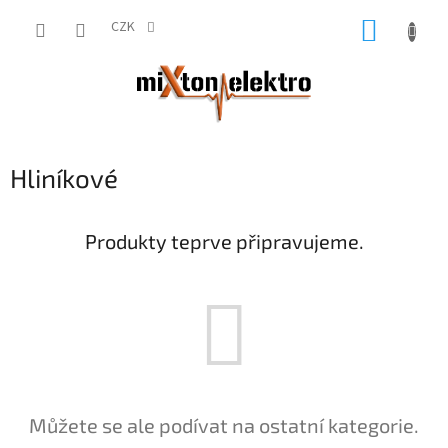
Přejít
NÁKUP
na
CZK
obsah
KOŠÍK
Hliníkové
Produkty teprve připravujeme.
Můžete se ale podívat na ostatní kategorie.