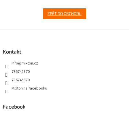
ZPĚT DO OBCHODU
Z
á
p
a
Kontakt
t
info
@
mixton.cz
í
736745870
736745870
Mixton na facebooku
Facebook