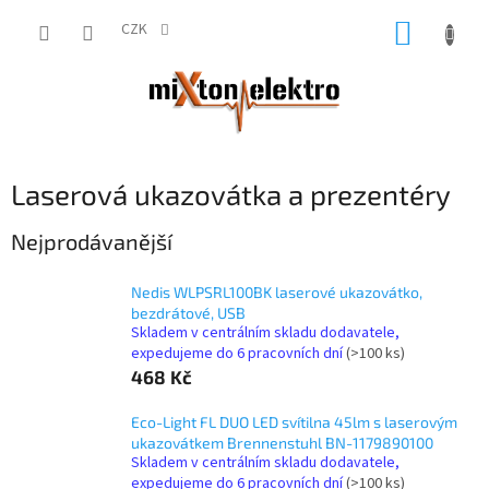
Přejít
NÁKUP
na
CZK
obsah
KOŠÍK
Laserová ukazovátka a prezentéry
Nejprodávanější
Nedis WLPSRL100BK laserové ukazovátko,
bezdrátové, USB
Skladem v centrálním skladu dodavatele,
expedujeme do 6 pracovních dní
(>100 ks)
468 Kč
Eco-Light FL DUO LED svítilna 45lm s laserovým
ukazovátkem Brennenstuhl BN-1179890100
Skladem v centrálním skladu dodavatele,
expedujeme do 6 pracovních dní
(>100 ks)