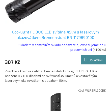
k
t
ů
Eco-Light FL DUO LED svítilna 45lm s laserovým
ukazovátkem Brennenstuhl BN-1179890100
Skladem v centrálním skladu dodavatele, expedujeme do 6
pracovních dní
(>100 ks)
Do košíku
307 Kč
Značková kovová svítilna Brennenstuhl Eco-Light FL DUO LED je
osazena 8 x LED diodami se svítivostí 45 lumenů a vestavěným
laserovým ukazovátkem s dosahem 50 m.
Kód:
WLPSRL100BK