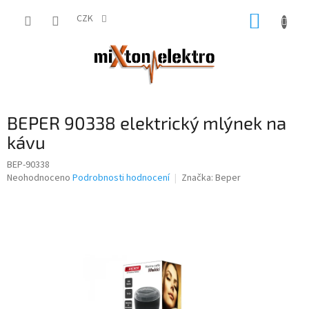
Přejít
NÁKUP
na
CZK
obsah
KOŠÍK
BEPER 90338 elektrický mlýnek na
kávu
BEP-90338
Průměrné
Neohodnoceno
Podrobnosti hodnocení
Značka:
Beper
hodnocení
produktu
je
0,0
z
5
hvězdiček.