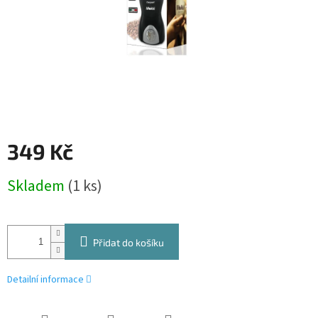
349 Kč
Měrná
Skladem
(1 ks)
cena:
Přidat do košíku
Detailní informace