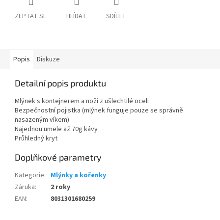
ZEPTAT SE
HLÍDAT
SDÍLET
Popis
Diskuze
Detailní popis produktu
Mlýnek s kontejnerem a noži z ušlechtilé oceli
Bezpečnostní pojistka (mlýnek funguje pouze se správně
nasazeným víkem)
Najednou umele až 70g kávy
Průhledný kryt
Doplňkové parametry
Kategorie
:
Mlýnky a kořenky
Záruka
:
2 roky
EAN
:
8031301680259