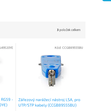
3
položek celkem
G49520YE
Kód:
CCGB89555BU
 RG59 -
Zářezový narážecí nástroj LSA, pro
0YE)
UTP/STP kabely (CCGB89555BU)