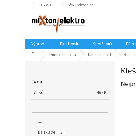
Přejít
736745870
info@mixton.cz
na
obsah
Výprodej
Elektronika
Spotřebiče
Dům 
Domů
Dům a zahrada
Dílna a nářadí
Ruční 
P
Kleš
o
s
Cena
Nejpr
t
r
172
Kč
467
Kč
a
n
n
í
p
a
Na skladě
3