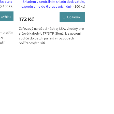
davatele,
Skladem v centrálním skladu dodavatele,
(>100 ks)
expedujeme do 6 pracovních dní
(>100 ks)
 košíku
Do košíku
172 Kč
Zářezový narážecí nástroj LSA, vhodný pro
ým ostřím
síťové kabely UTP/STP. Slouží k zapojení
ci.
vodičů do patch panelů v rozvodech
ačí
počítačových sítí.