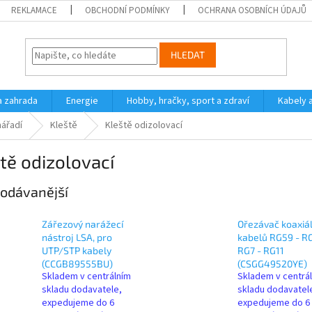
REKLAMACE
OBCHODNÍ PODMÍNKY
OCHRANA OSOBNÍCH ÚDAJŮ
HLEDAT
a zahrada
Energie
Hobby, hračky, sport a zdraví
Kabely 
nářadí
Kleště
Kleště odizolovací
tě odizolovací
odávanější
Zářezový narážecí
Ořezávač koaxiá
nástroj LSA, pro
kabelů RG59 - RG
UTP/STP kabely
RG7 - RG11
(CCGB89555BU)
(CSGG49520YE)
Skladem v centrálním
Skladem v centrá
skladu dodavatele,
skladu dodavatel
expedujeme do 6
expedujeme do 6