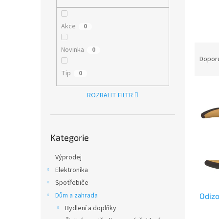
n
e
l
Akce
0
Ř
Novinka
0
a
Dopor
z
Tip
0
e
V
n
ROZBALIT FILTR
ý
í
p
p
i
r
Přeskočit
s
o
Kategorie
kategorie
p
d
r
u
Výprodej
o
k
Elektronika
d
t
Spotřebiče
u
ů
Dům a zahrada
Odizo
k
t
Bydlení a doplňky