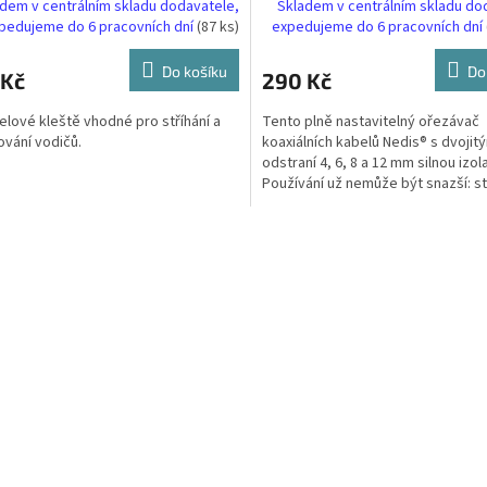
dem v centrálním skladu dodavatele,
Skladem v centrálním skladu do
pedujeme do 6 pracovních dní
(87 ks)
expedujeme do 6 pracovních dní
Do košíku
Do
 Kč
290 Kč
elové kleště vhodné pro stříhání a
Tento plně nastavitelný ořezávač
ování vodičů.
koaxiálních kabelů Nedis® s dvojit
odstraní 4, 6, 8 a 12 mm silnou izola
Používání už nemůže být snazší: st
nástroj uzavřít kolem...
O
v
l
á
d
a
c
í
p
r
v
k
y