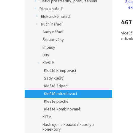
ů
Čisticí prostředky, praní, žehlení
Skla
ex
Dílna a nářadí
Elektrické nářadí
467
Ruční nářadí
Sady nářadí
Víceúč
odizol
Šroubováky
Imbusy
Bity
Kleště
Kleště krimpovací
Sady kleští
Kleště štípací
Kleště odizolovací
Kleště ploché
Kleště kombinované
Klíče
Nástroje na koaxiální kabely a
konektory