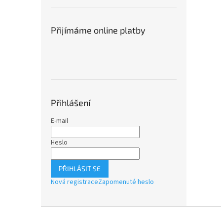
Přijímáme online platby
Přihlášení
E-mail
Heslo
PŘIHLÁSIT SE
Nová registrace
Zapomenuté heslo
Z