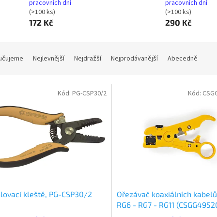
pracovních dní
pracovních dní
(>100 ks)
(>100 ks)
172 Kč
290 Kč
učujeme
Nejlevnější
Nejdražší
Nejprodávanější
Abecedně
Kód:
PG-CSP30/2
Kód:
CSG
lovací kleště, PG-CSP30/2
Ořezávač koaxiálních kabelů
RG6 - RG7 - RG11 (CSGG4952