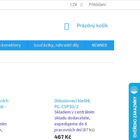
JAK NAKUPOVAT
KONTAKTY
CZK
Přihlášení
NÁKUPNÍ
Prázdný košík
KOŠÍK
a konektory
Součástky, náhradní díly
NEWNED
Obchodní 
lních
Odizolovací kleště,
6 -
PG-CSP30/2
Skladem v centrálním
skladu dodavatele,
lním
expedujeme do 6
e,
pracovních dní
(87 ks)
467 Kč