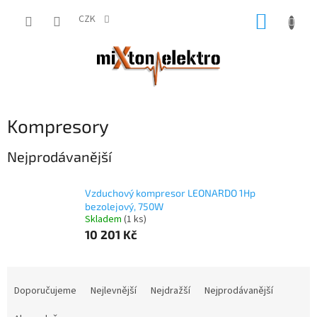
Přejít
NÁKUP
na
CZK
obsah
KOŠÍK
Kompresory
Nejprodávanější
Vzduchový kompresor LEONARDO 1Hp
bezolejový, 750W
Skladem
(1 ks)
10 201 Kč
Ř
a
Doporučujeme
Nejlevnější
Nejdražší
Nejprodávanější
z