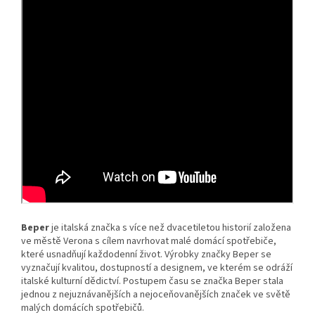
Beper
je italská značka s více než dvacetiletou historií založena
ve městě Verona s cílem navrhovat malé domácí spotřebiče,
které usnadňují každodenní život. Výrobky značky Beper se
vyznačují kvalitou, dostupností a designem, ve kterém se odráží
italské kulturní dědictví. Postupem času se značka Beper stala
jednou z nejuznávanějších a nejoceňovanějších značek ve světě
malých domácích spotřebičů.