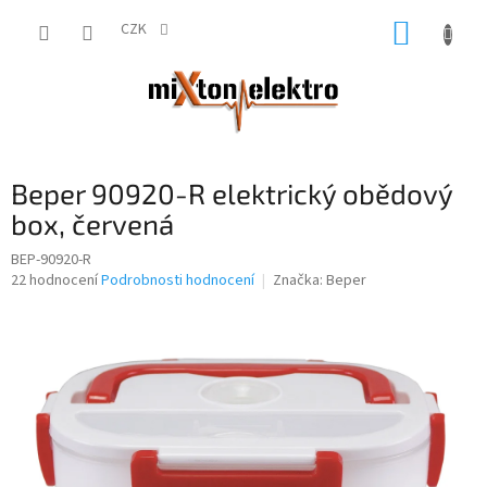
Přejít
NÁKUP
na
CZK
obsah
KOŠÍK
Beper 90920-R elektrický obědový
box, červená
BEP-90920-R
Průměrné
22 hodnocení
Podrobnosti hodnocení
Značka:
Beper
hodnocení
produktu
je
4,2
z
5
hvězdiček.