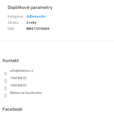
Doplňkové parametry
Kategorie
:
Jídlonosiče
Záruka
:
2 roky
EAN
:
8051772715915
Z
á
p
a
Kontakt
t
info
@
mixton.cz
í
736745870
736745870
Mixton na facebooku
Facebook