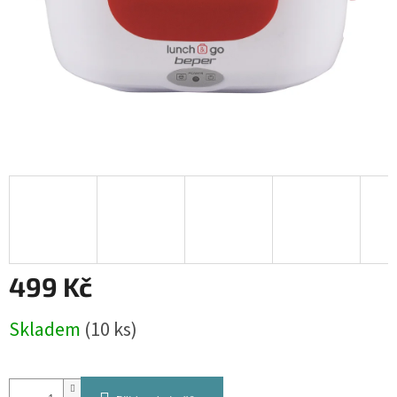
499 Kč
Měrná
Skladem
(10 ks)
cena: