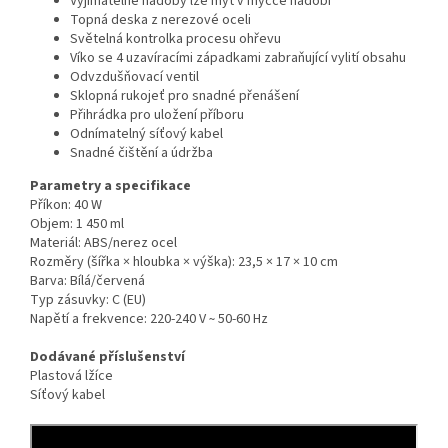
Vyjímatelné nádoby lze mýt v myčce nádobí
Topná deska z nerezové oceli
Světelná kontrolka procesu ohřevu
Víko se 4 uzavíracími západkami zabraňující vylití obsahu
Odvzdušňovací ventil
Sklopná rukojeť pro snadné přenášení
Přihrádka pro uložení příboru
Odnímatelný síťový kabel
Snadné čištění a údržba
Parametry a specifikace
Příkon: 40 W
Objem: 1 450 ml
Materiál: ABS/nerez ocel
Rozměry (šířka × hloubka × výška): 23,5 × 17 × 10 cm
Barva: Bílá/červená
Typ zásuvky: C (EU)
Napětí a frekvence: 220-240 V ̴ 50-60 Hz
Dodávané příslušenství
Plastová lžíce
Síťový kabel