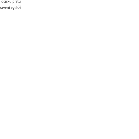
otisků prstů
avení vydrží