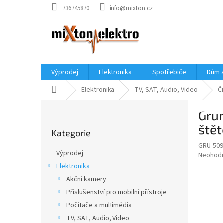
Přejít
736745870
info@mixton.cz
na
obsah
Výprodej
Elektronika
Spotřebiče
Dům 
Domů
Elektronika
TV, SAT, Audio, Video
Č
P
Grun
o
Přeskočit
s
štět
Kategorie
kategorie
t
GRU-509
r
Výprodej
Průměr
Neohod
a
hodnoce
Elektronika
n
produkt
Akční kamery
n
je
í
Příslušenství pro mobilní přístroje
0,0
z
p
Počítače a multimédia
5
a
TV, SAT, Audio, Video
hvězdič