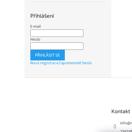
Přihlášení
E-mail
Heslo
PŘIHLÁSIT SE
Nová registrace
Zapomenuté heslo
Z
á
p
a
t
Kontakt
í
info
@
73674