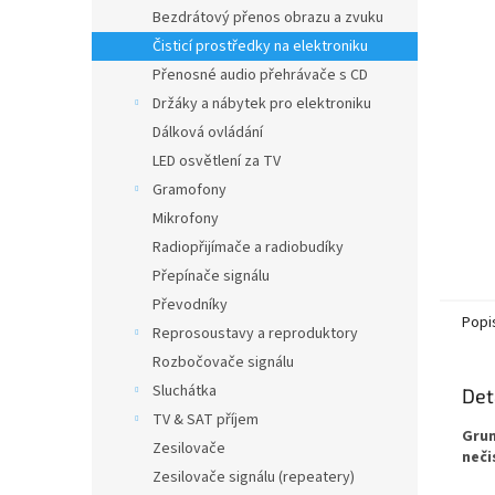
n
Bezdrátový přenos obrazu a zvuku
e
Čisticí prostředky na elektroniku
l
Přenosné audio přehrávače s CD
Držáky a nábytek pro elektroniku
Dálková ovládání
LED osvětlení za TV
Gramofony
Mikrofony
Radiopřijímače a radiobudíky
Přepínače signálu
Převodníky
Popi
Reprosoustavy a reproduktory
Rozbočovače signálu
Sluchátka
Det
TV & SAT příjem
Grun
Zesilovače
neči
Zesilovače signálu (repeatery)