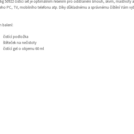
ig 50922 čistící set
je optimálním řešením pro odstranění
šmouh, skvrn, mastnoty a 
eho PC,
TV, mobilního telefonu atp. Díky důkladnému a správnému čištění Vám vyb
 balení:
čistící podložka
štěteček na nečistoty
čistící gel o objemu 60 ml