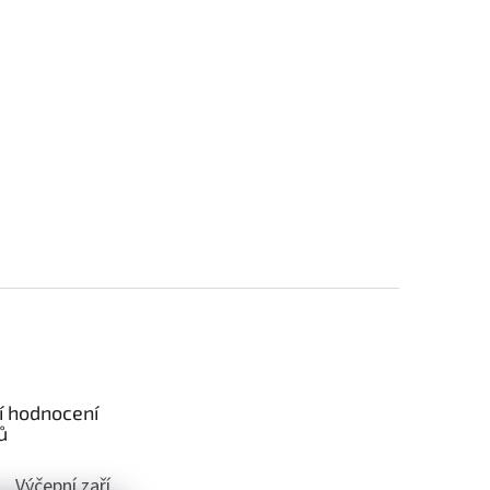
í hodnocení
ů
Výčepní zařízení Sinop MK25 s vestavěným vzduchovým kompresorem