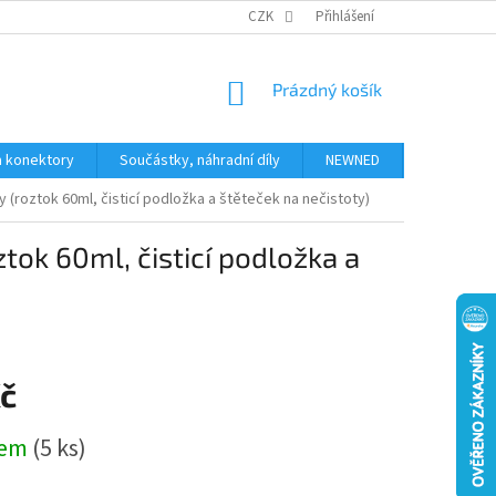
JAK NAKUPOVAT
KONTAKTY
CZK
Přihlášení
NÁKUPNÍ
Prázdný košík
KOŠÍK
a konektory
Součástky, náhradní díly
NEWNED
Obchodní 
y (roztok 60ml, čisticí podložka a štěteček na nečistoty)
ztok 60ml, čisticí podložka a
Kč
dem
(5 ks)