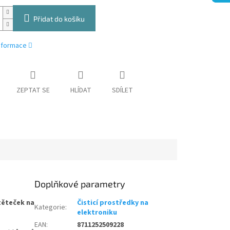
Přidat do košíku
informace
ZEPTAT SE
HLÍDAT
SDÍLET
Doplňkové parametry
štěteček na
Čisticí prostředky na
Kategorie
:
elektroniku
EAN
:
8711252509228