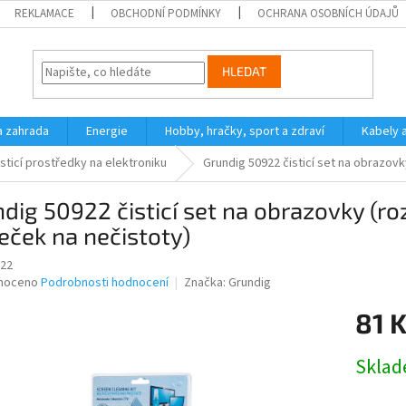
REKLAMACE
OBCHODNÍ PODMÍNKY
OCHRANA OSOBNÍCH ÚDAJŮ
HLEDAT
a zahrada
Energie
Hobby, hračky, sport a zdraví
Kabely 
isticí prostředky na elektroniku
Grundig 50922 čisticí set na obrazovk
dig 50922 čisticí set na obrazovky (ro
eček na nečistoty)
22
né
noceno
Podrobnosti hodnocení
Značka:
Grundig
ní
81 
u
Měrná
Skla
cena:
ek.