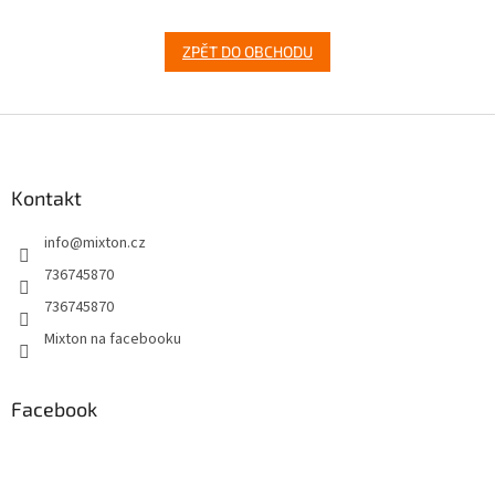
ZPĚT DO OBCHODU
Z
á
p
a
Kontakt
t
info
@
mixton.cz
í
736745870
736745870
Mixton na facebooku
Facebook