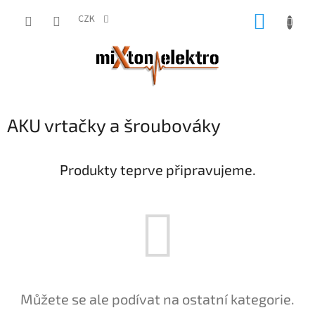
Přejít
NÁKUP
na
CZK
obsah
KOŠÍK
AKU vrtačky a šroubováky
Produkty teprve připravujeme.
Můžete se ale podívat na ostatní kategorie.