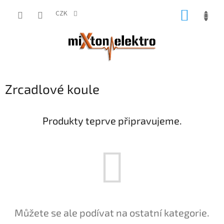
Přejít
NÁKUP
na
CZK
obsah
KOŠÍK
Zrcadlové koule
Produkty teprve připravujeme.
Můžete se ale podívat na ostatní kategorie.