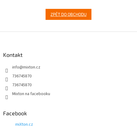
ZPĚT DO OBCHODU
Z
á
p
a
Kontakt
t
info
@
mixton.cz
í
736745870
736745870
Mixton na facebooku
Facebook
miXton.cz