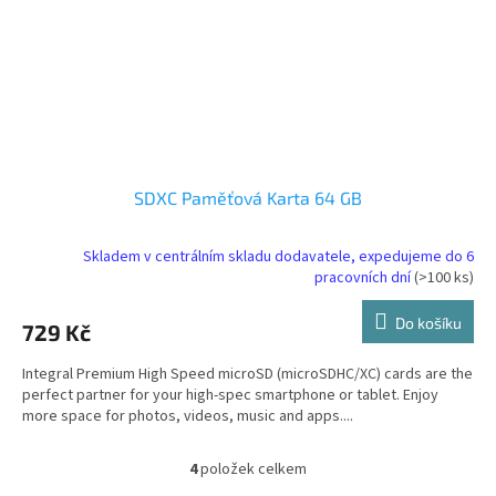
SDXC Paměťová Karta 64 GB
Skladem v centrálním skladu dodavatele, expedujeme do 6
pracovních dní
(>100 ks)
Do košíku
729 Kč
Integral Premium High Speed microSD (microSDHC/XC) cards are the
perfect partner for your high-spec smartphone or tablet. Enjoy
more space for photos, videos, music and apps....
4
položek celkem
O