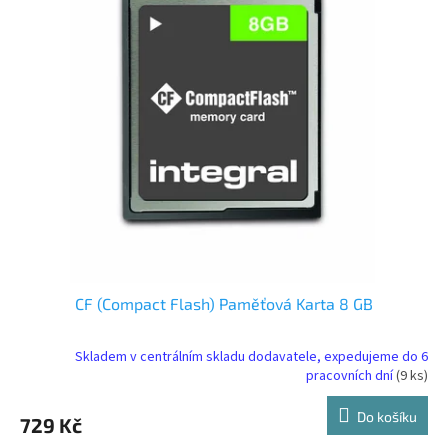
r
p
o
i
d
s
u
p
k
r
t
o
ů
d
u
k
t
ů
CF (Compact Flash) Paměťová Karta 8 GB
Skladem v centrálním skladu dodavatele, expedujeme do 6
pracovních dní
(9 ks)
Do košíku
729 Kč