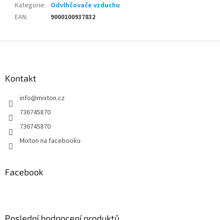
Kategorie
:
Odvlhčovače vzduchu
EAN
:
9000100937832
Z
á
p
a
Kontakt
t
info
@
mixton.cz
í
736745870
736745870
Mixton na facebooku
Facebook
Poslední hodnocení produktů