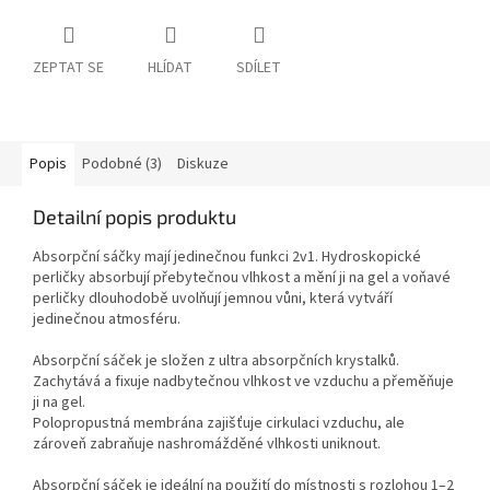
ZEPTAT SE
HLÍDAT
SDÍLET
Popis
Podobné (3)
Diskuze
Detailní popis produktu
Absorpční sáčky mají jedinečnou funkci 2v1. Hydroskopické
perličky absorbují přebytečnou vlhkost a mění ji na gel a voňavé
perličky dlouhodobě uvolňují jemnou vůni, která vytváří
jedinečnou atmosféru.
Absorpční sáček je složen z ultra absorpčních krystalků.
Zachytává a fixuje nadbytečnou vlhkost ve vzduchu a přeměňuje
ji na gel.
Polopropustná membrána zajišťuje cirkulaci vzduchu, ale
zároveň zabraňuje nashromážděné vlhkosti uniknout.
Absorpční sáček je ideální na použití do místnosti s rozlohou 1–2