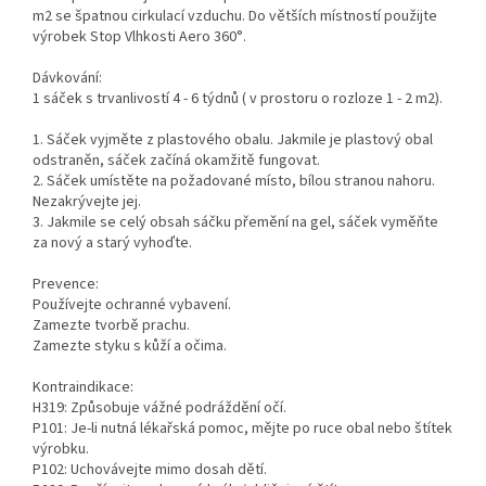
m2 se špatnou cirkulací vzduchu. Do větších místností použijte
výrobek Stop Vlhkosti Aero 360°.
Dávkování:
1 sáček s trvanlivostí 4 - 6 týdnů ( v prostoru o rozloze 1 - 2 m2).
1. Sáček vyjměte z plastového obalu. Jakmile je plastový obal
odstraněn, sáček začíná okamžitě fungovat.
2. Sáček umístěte na požadované místo, bílou stranou nahoru.
Nezakrývejte jej.
3. Jakmile se celý obsah sáčku přemění na gel, sáček vyměňte
za nový a starý vyhoďte.
Prevence:
Používejte ochranné vybavení.
Zamezte tvorbě prachu.
Zamezte styku s kůží a očima.
Kontraindikace:
H319: Způsobuje vážné podráždění očí.
P101: Je-li nutná lékařská pomoc, mějte po ruce obal nebo štítek
výrobku.
P102: Uchovávejte mimo dosah dětí.