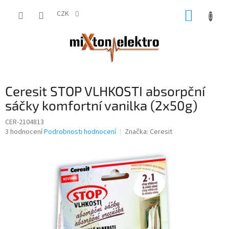
Přejít
NÁKUP
na
CZK
obsah
KOŠÍK
Ceresit STOP VLHKOSTI absorpční
sáčky komfortní vanilka (2x50g)
CER-2104813
Průměrné
3 hodnocení
Podrobnosti hodnocení
Značka:
Ceresit
hodnocení
produktu
je
3,7
z
5
hvězdiček.