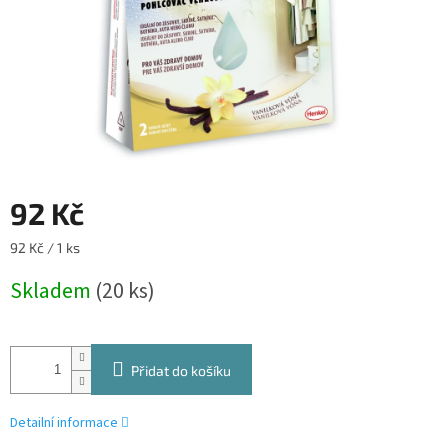
92 Kč
Měrná
92 Kč / 1 ks
cena:
Skladem
(20 ks)
Přidat do košíku
Detailní informace