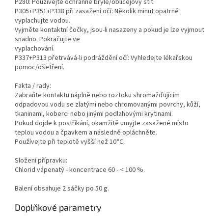
P280: Používejte ochranné brýle/obličejový štít.
P305+P351+P338 při zasažení očí: Několik minut opatrně
vyplachujte vodou.
Vyjměte kontaktní čočky, jsou-li nasazeny a pokud je lze vyjmout
snadno. Pokračujte ve
vyplachování.
P337+P313 přetrvává-li podráždění očí: Vyhledejte lékařskou
pomoc/ošetření.
Fakta / rady:
Zabraňte kontaktu náplně nebo roztoku shromažďují­cím
odpadovou vodu se zlatými nebo chromovanými povrchy, kůží,
tkaninami, koberci nebo jinými podlahový­mi krytinami.
Pokud dojde k postříkání, okamžitě umyj­te zasažené místo
teplou vodou a čpavkem a následně opláchněte.
Používejte při teplotě vyšší než 10°C.
Složení přípravku:
Chlorid vápenatý - koncentrace 60 - < 100 %.
Balení obsahuje 2 sáčky po 50 g.
Doplňkové parametry