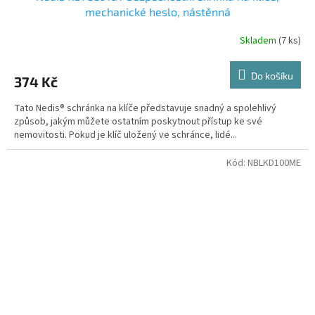
mechanické heslo, nástěnná
Skladem
(7 ks)
Do košíku
374 Kč
Tato Nedis® schránka na klíče představuje snadný a spolehlivý
způsob, jakým můžete ostatním poskytnout přístup ke své
nemovitosti. Pokud je klíč uložený ve schránce, lidé...
Kód:
NBLKD100ME