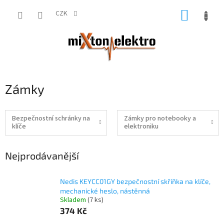
Přejít
NÁKUP
na
CZK
obsah
KOŠÍK
Zámky
Bezpečnostní schránky na
Zámky pro notebooky a
klíče
elektroniku
Nejprodávanější
Nedis KEYCC01GY bezpečnostní skříňka na klíče,
mechanické heslo, nástěnná
Skladem
(7 ks)
374 Kč