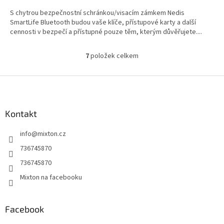
S chytrou bezpečnostní schránkou/visacím zámkem Nedis
SmartLife Bluetooth budou vaše klíče, přístupové karty a další
cennosti v bezpečí a přístupné pouze těm, kterým důvěřujete....
7
položek celkem
O
v
l
Z
á
á
d
p
a
a
Kontakt
c
t
í
info
@
mixton.cz
í
p
r
736745870
v
736745870
k
y
Mixton na facebooku
v
ý
p
Facebook
i
s