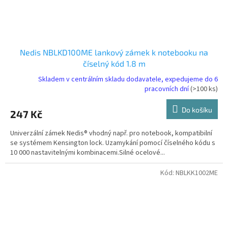
Nedis NBLKD100ME lankový zámek k notebooku na
číselný kód 1.8 m
Skladem v centrálním skladu dodavatele, expedujeme do 6
pracovních dní
(>100 ks)
Do košíku
247 Kč
Univerzální zámek Nedis® vhodný např. pro notebook, kompatibilní
se systémem Kensington lock. Uzamykání pomocí číselného kódu s
10 000 nastavitelnými kombinacemi.Silné ocelové...
Kód:
NBLKK1002ME