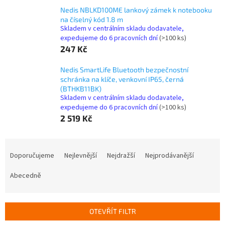
Nedis NBLKD100ME lankový zámek k notebooku
na číselný kód 1.8 m
Skladem v centrálním skladu dodavatele,
expedujeme do 6 pracovních dní
(>100 ks)
247 Kč
Nedis SmartLife Bluetooth bezpečnostní
schránka na klíče, venkovní IP65, černá
(BTHKB11BK)
Skladem v centrálním skladu dodavatele,
expedujeme do 6 pracovních dní
(>100 ks)
2 519 Kč
Ř
a
Doporučujeme
Nejlevnější
Nejdražší
Nejprodávanější
z
e
Abecedně
n
í
p
OTEVŘÍT FILTR
r