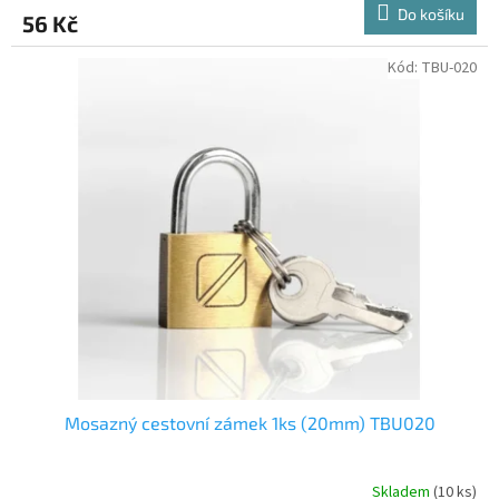
Do košíku
56 Kč
Kód:
TBU-020
Mosazný cestovní zámek 1ks (20mm) TBU020
Skladem
(10 ks)