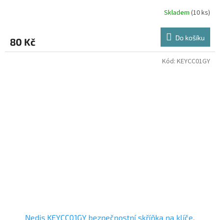
Skladem
(10 ks)
Do košíku
80 Kč
Kód:
KEYCC01GY
Nedis KEYCC01GY bezpečnostní skříňka na klíče,