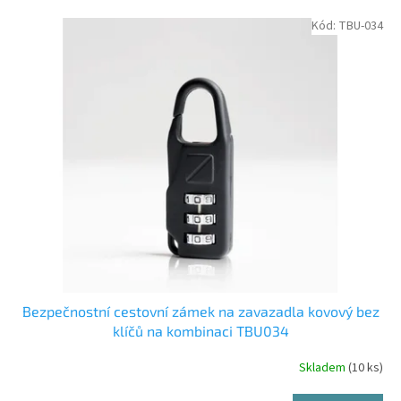
o
V
Kód:
TBU-034
d
ý
u
p
k
i
t
s
ů
p
r
o
d
u
k
t
ů
Bezpečnostní cestovní zámek na zavazadla kovový bez
klíčů na kombinaci TBU034
Skladem
(10 ks)