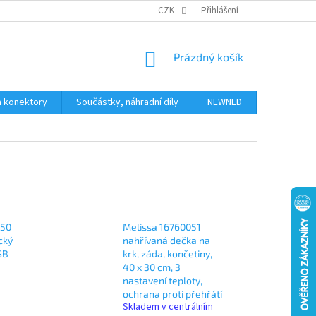
JAK NAKUPOVAT
KONTAKTY
CZK
Přihlášení
NÁKUPNÍ
Prázdný košík
KOŠÍK
a konektory
Součástky, náhradní díly
NEWNED
Obchodní 
050
Melissa 16760051
cký
nahřívaná dečka na
SB
krk, záda, končetiny,
40 x 30 cm, 3
nastavení teploty,
ochrana proti přehřátí
Skladem v centrálním