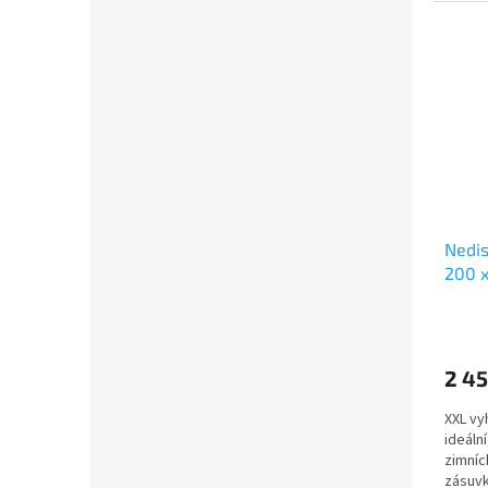
Nedis
200 x
LED i
přehř
polye
2 45
XXL vy
ideáln
zimníc
zásuvk