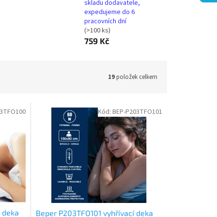
skladu dodavatele,
expedujeme do 6
pracovních dní
(>100 ks)
759 Kč
19
položek celkem
03TFO100
Kód:
BEP-P203TFO101
 deka
Beper P203TFO101 vyhřívací deka