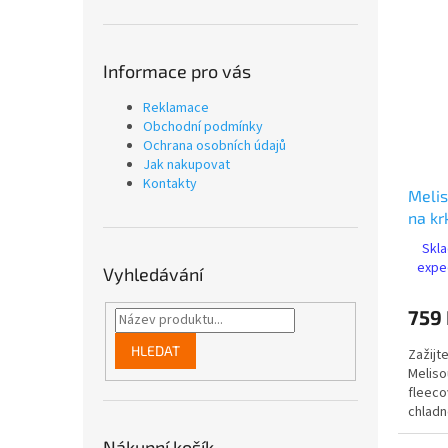
Informace pro vás
Reklamace
Obchodní podmínky
Ochrana osobních údajů
Jak nakupovat
Kontakty
Melis
na kr
3 nas
Skla
přehř
expe
Vyhledávání
759
HLEDAT
Zažijt
Meliso
fleeco
chladn
bolesti
Nákupní košík