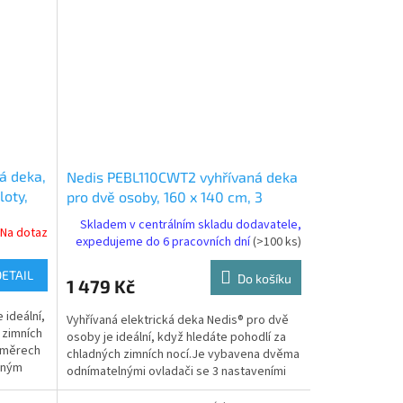
á deka,
Nedis PEBL110CWT2 vyhřívaná deka
loty,
pro dvě osoby, 160 x 140 cm, 3
nastavení teploty, LED indikace,
Skladem v centrálním skladu dodavatele,
Na dotaz
ochrana proti přehřátí, materiál
expedujeme do 6 pracovních dní
(>100 ks)
polyester
DETAIL
Do košíku
1 479 Kč
 ideální,
Vyhřívaná elektrická deka Nedis® pro dvě
 zimních
osoby je ideální, když hledáte pohodlí za
změrech
chladných zimních nocí.Je vybavena dvěma
lným
odnímatelnými ovladači se 3 nastaveními
teploty a...