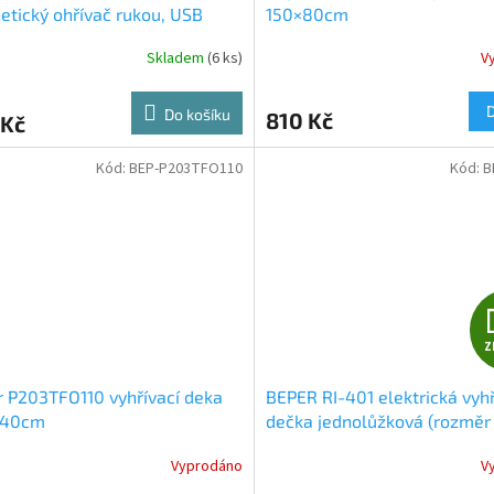
tický ohřívač rukou, USB
150×80cm
Skladem
(6 ks)
V
Do košíku
810 Kč
 Kč
Kód:
BEP-P203TFO110
Kód:
B
Z
 P203TFO110 vyhřívací deka
BEPER RI-401 elektrická vyhř
140cm
dečka jednolůžková (rozměr 
80 cm)
Vyprodáno
V