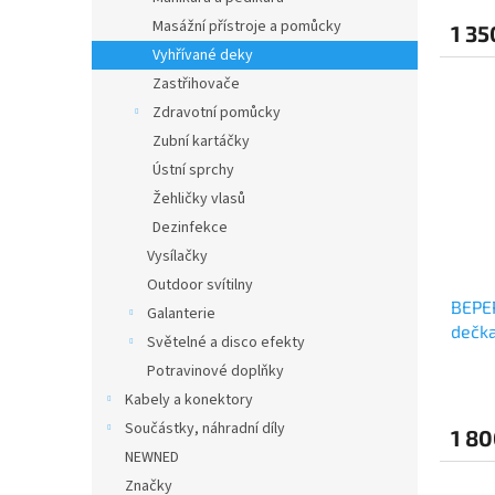
Masážní přístroje a pomůcky
1 35
Vyhřívané deky
Zastřihovače
Zdravotní pomůcky
Zubní kartáčky
Ústní sprchy
Žehličky vlasů
Dezinfekce
Vysílačky
Outdoor svítilny
BEPER
Galanterie
dečka
Světelné a disco efekty
jedno
Potravinové doplňky
Kabely a konektory
Součástky, náhradní díly
1 80
NEWNED
Značky