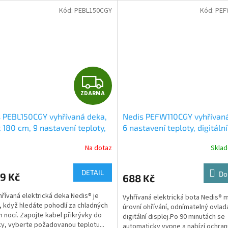
Kód:
PEBL150CGY
Kód:
PEF
Z
ZDARMA
D
 PEBL150CGY vyhřívaná deka,
Nedis PEFW110CGY vyhřívaná
A
 180 cm, 9 nastavení teploty,
6 nastavení teploty, digitální
ndikace, ochrana proti
ovládání, ochrana proti přeh
R
Na dotaz
Skla
átí, materiál fleece a
ster
M
DETAIL
Do
9 Kč
688 Kč
A
hřívaná elektrická deka Nedis® je
Vyhřívaná elektrická bota Nedis® 
í, když hledáte pohodlí za chladných
úrovní ohřívání, odnímatelný ovlad
h nocí. Zapojte kabel přikrývky do
digitální displej.Po 90 minutách se
y, vyberte požadovanou teplotu...
automaticky vypne a nabízí ochra