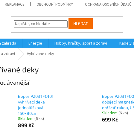
REKLAMACE
OBCHODNÍ PODMÍNKY
OCHRANA OSOBNÍCH ÚDAJŮ
HLEDAT
a zahrada
Energie
Hobby, hračky, sport a zdraví
Kabely 
 a zdraví
Vyhřívané deky
řívané deky
odávanější
Beper P203TFO101
Beper P203TFO
vyhřívací deka
dobíjecí magneti
jednolůžková
ohřívač rukou, U
Skladem
(6 ks)
150×80cm
Skladem
(6 ks)
699 Kč
899 Kč