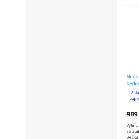
Nedis
beder
nasta
Skl
ovlád
expe
989
Vyhřív
se ztu
Dečka 