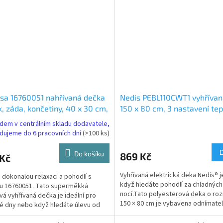
sa 16760051 nahřívaná dečka
Nedis PEBL110CWT1 vyhřívan
k, záda, končetiny, 40 x 30 cm,
150 x 80 cm, 3 nastavení tep
tavení teploty, ochrana proti
LED indikace, ochrana proti
dem v centrálním skladu dodavatele,
átí
přehřátí, materiál polyester
dujeme do 6 pracovních dní
(>100 ks)
Do košíku
869 Kč
 Kč
Vyhřívaná elektrická deka Nedis® je
e dokonalou relaxaci a pohodlí s
když hledáte pohodlí za chladných
u 16760051. Tato superměkká
nocí.Tato polyesterová deka o ro
vá vyhřívaná dečka je ideální pro
150 × 80 cm je vybavena odnímate
é dny nebo když hledáte úlevu od
ovladačem s...
 svalů a kloubů....