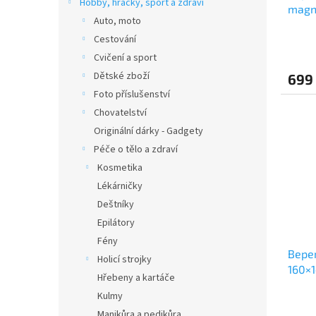
Hobby, hračky, sport a zdraví
magne
t
Auto, moto
ů
Cestování
Cvičení a sport
Dětské zboží
699
Foto příslušenství
Chovatelství
Originální dárky - Gadgety
Péče o tělo a zdraví
Kosmetika
Lékárničky
Deštníky
Epilátory
Fény
Beper
Holicí strojky
160×
Hřebeny a kartáče
Kulmy
Manikůra a pedikůra