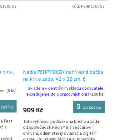
hodin, 9 nastaveními...
W110CGY
Kód:
PEHP110CGY
 bota,
Nedis PEHP110CGY nahřívaná dečka
na krk a záda, 42 x 32 cm, 6
řátí
nastavení teploty, digitální
Skladem v centrálním skladu dodavatele,
dem
(8 ks)
ovládání, ochrana proti přehřátí
expedujeme do 6 pracovních dní
(>100 ks)
 košíku
Do košíku
909 Kč
má šest
Tato vyhřívací podložka na břicho a záda
ač a
od společnosti Nedis® má šest úrovní
ohřívání, odnímatelný ovladač a digitální
nu před
displej. Po 90 minutách se automaticky