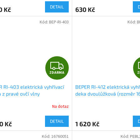
DETAIL
0 Kč
630 Kč
Kód:
BEP-RI-403
Kód:
B
Z
ZDARMA
Z
D
 RI-403 elektrická vyhřívací
BEPER RI-412 elektrická vyhř
A
 z pravé ovčí vlny
deka dvoulůžková (rozměr 1
lůžková, rozměr 150 x 80 cm
140 cm)
R
Na dotaz
M
DETAIL
0 Kč
1 620 Kč
A
Kód:
16760051
Kód:
PEBL