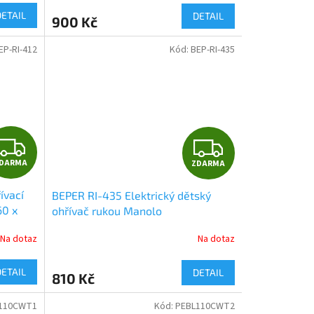
M
M
DETAIL
DETAIL
900 Kč
A
A
EP-RI-412
Kód:
BEP-RI-435
Z
Z
DARMA
ZDARMA
D
D
ívací
BEPER RI-435 Elektrický dětský
A
A
60 x
ohřívač rukou Manolo
R
R
Na dotaz
Na dotaz
M
M
DETAIL
DETAIL
810 Kč
A
A
110CWT1
Kód:
PEBL110CWT2