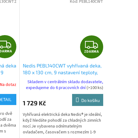
130CWT2
Kód:
PEBL140CWT
Z
Z
DARMA
ZDARMA
D
D
ná deka
Nedis PEBL140CWT vyhřívaná deka,
A
A
 9
180 x 130 cm, 9 nastavení teploty,
ace,
LED indikace, ochrana proti
R
R
Skladem v centrálním skladu dodavatele,
Na dotaz
riál
přehřátí, materiál fleece a
expedujeme do 6 pracovních dní
(>100 ks)
polyester
M
M
DETAIL
Do košíku
1 729 Kč
A
A
pro dvě
Vyhřívaná elektrická deka Nedis® je ideální,
odlí za
když hledáte pohodlí za chladných zimních
ena dvěma
nocí.Je vybavena odnímatelným
em s
ovladačem, časovačem s rozmezím 1-9