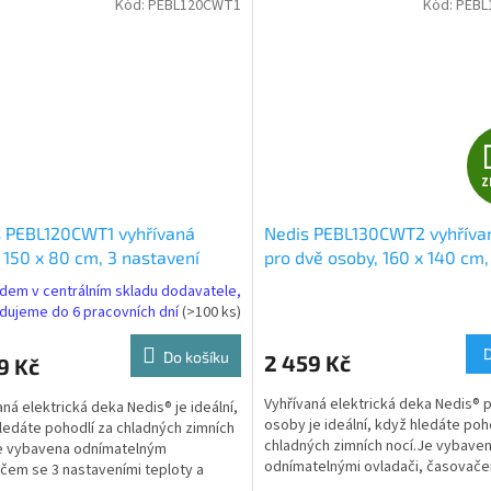
Kód:
PEBL120CWT1
Kód:
PEBL
Z
s PEBL120CWT1 vyhřívaná
Nedis PEBL130CWT2 vyhříva
 150 x 80 cm, 3 nastavení
pro dvě osoby, 160 x 140 cm,
ty, LED indikace, ochrana proti
nastavení teploty, LED indik
dem v centrálním skladu dodavatele,
átí, materiál syntetická vlna a
ochrana proti přehřátí, mate
dujeme do 6 pracovních dní
(>100 ks)
ster
fleece a polyester
Do košíku
2 459 Kč
9 Kč
Vyhřívaná elektrická deka Nedis® 
aná elektrická deka Nedis® je ideální,
osoby je ideální, když hledáte poh
ledáte pohodlí za chladných zimních
chladných zimních nocí.Je vybav
e vybavena odnímatelným
odnímatelnými ovladači, časovač
čem se 3 nastaveními teploty a
rozmezím 1-9...
lkou LED.Tato...