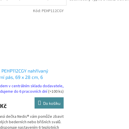
přehřátím.Vložku...
Kód:
PEHP112CGY
 PEHP112CGY nahřívaný
ní pás, 69 x 28 cm, 6
vení teploty, digitální
adem v centrálním skladu dodavatele,
ání, ochrana proti přehřátí
dujeme do 6 pracovních dní
(>100 ks)
Do košíku
 Kč
aná dečka Nedis® vám pomůže zbavit
hlých bederních nebo břišních svalů.
disponuje nastavením 6 teplotních