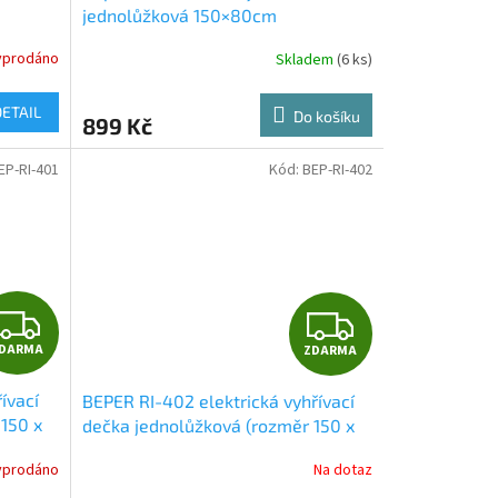
jednolůžková 150×80cm
yprodáno
Skladem
(6 ks)
DETAIL
Do košíku
899 Kč
EP-RI-401
Kód:
BEP-RI-402
Z
Z
DARMA
ZDARMA
D
D
ívací
BEPER RI-402 elektrická vyhřívací
A
A
150 x
dečka jednolůžková (rozměr 150 x
80 cm)
R
R
yprodáno
Na dotaz