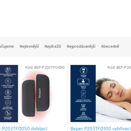
učujeme
Nejlevnější
Nejdražší
Nejprodávanější
Abecedně
Kód:
BEP-P203TFO050
Kód:
BEP-P2
r P203TFO050 dobíjecí
Beper P203TFO100 vyhřívací