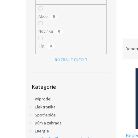
n
e
l
Akce
0
Novinka
0
Ř
Tip
0
a
Dopor
z
ROZBALIT FILTR
e
V
n
ý
í
Přeskočit
p
p
Kategorie
kategorie
i
r
s
o
Výprodej
p
d
Elektronika
r
u
Spotřebiče
o
k
d
t
Dům a zahrada
u
ů
Energie
Bepe
k