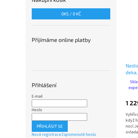
0
KS /
0 KČ
Přijímáme online platby
Nedi
deka,
teplo
Skla
Přihlášení
přehř
expe
polye
E-mail
1 22
Heslo
Vyhřív
když h
nocí.J
PŘIHLÁSIT SE
ovlada
Nová registrace
Zapomenuté heslo
kontro