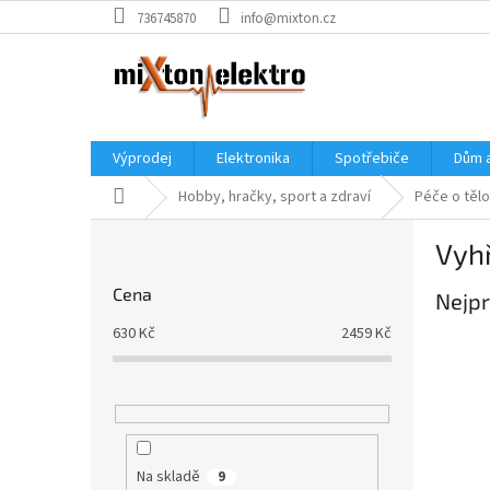
Přejít
736745870
info@mixton.cz
na
obsah
Výprodej
Elektronika
Spotřebiče
Dům 
Domů
Hobby, hračky, sport a zdraví
Péče o tělo
P
Vyh
o
s
Cena
Nejpr
t
r
630
Kč
2459
Kč
a
n
n
í
p
a
Na skladě
9