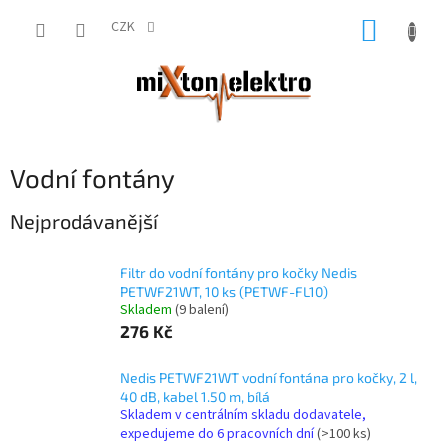
Přejít
NÁKUP
na
CZK
obsah
KOŠÍK
Vodní fontány
Nejprodávanější
Filtr do vodní fontány pro kočky Nedis
PETWF21WT, 10 ks (PETWF-FL10)
Skladem
(9 balení)
276 Kč
Nedis PETWF21WT vodní fontána pro kočky, 2 l,
40 dB, kabel 1.50 m, bílá
Skladem v centrálním skladu dodavatele,
expedujeme do 6 pracovních dní
(>100 ks)