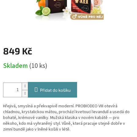
849 Kč
Měrná
Skladem
(10 ks)
cena:
Přidat do košíku
Hřejivá, smyslná a překvapivě moderní. PROBIODEO VIII otevírá
chladnou, krystalickou mátou, prochází kvetoucí levandulí a usedá do
bohaté, krémové vanilky. Mužská klasika v novém kabátě — pro
někoho, kdo má vyhraněný styl. Vůně, která pracuje stejně dobře v
zimní bundě jako v lněné košili v létě.