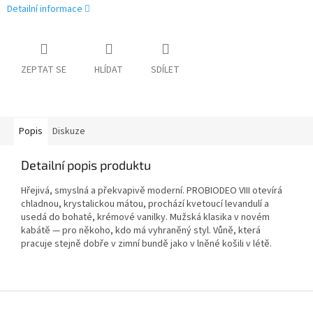
Detailní informace
ZEPTAT SE
HLÍDAT
SDÍLET
Popis
Diskuze
Detailní popis produktu
Hřejivá, smyslná a překvapivě moderní. PROBIODEO VIII otevírá
chladnou, krystalickou mátou, prochází kvetoucí levandulí a
usedá do bohaté, krémové vanilky. Mužská klasika v novém
kabátě — pro někoho, kdo má vyhraněný styl. Vůně, která
pracuje stejně dobře v zimní bundě jako v lněné košili v létě.
Z