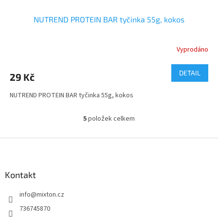
NUTREND PROTEIN BAR tyčinka 55g, kokos
Vyprodáno
DETAIL
29 Kč
NUTREND PROTEIN BAR tyčinka 55g, kokos
5
položek celkem
O
v
l
Z
á
á
d
p
a
a
Kontakt
c
t
í
info
@
mixton.cz
í
p
r
736745870
v