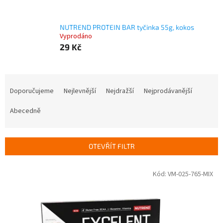
NUTREND PROTEIN BAR tyčinka 55g, kokos
Vyprodáno
29 Kč
Ř
a
Doporučujeme
Nejlevnější
Nejdražší
Nejprodávanější
z
e
Abecedně
n
í
p
OTEVŘÍT FILTR
r
o
V
Kód:
VM-025-765-MIX
d
ý
u
p
k
i
t
s
ů