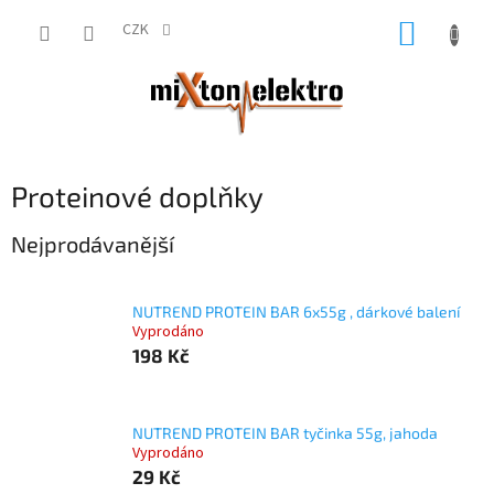
Přejít
NÁKUP
na
CZK
obsah
KOŠÍK
Proteinové doplňky
Nejprodávanější
NUTREND PROTEIN BAR 6x55g , dárkové balení
Vyprodáno
198 Kč
NUTREND PROTEIN BAR tyčinka 55g, jahoda
Vyprodáno
29 Kč