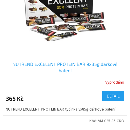
p
r
o
d
u
k
t
ů
NUTREND EXCELENT PROTEIN BAR 9x85g,dárkové
balení
Vyprodáno
DETAIL
365 Kč
NUTREND EXCELENT PROTEIN BAR tyčinka 9x85g dárkové balení
Kód:
VM-025-85-CKO