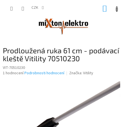
Přejít
NÁKUP
na
CZK
obsah
KOŠÍK
Prodloužená ruka 61 cm - podávací
kleště Vitility 70510230
VIT-70510230
Průměrné
1 hodnocení
Podrobnosti hodnocení
Značka:
Vitility
hodnocení
produktu
je
4,0
z
5
hvězdiček.