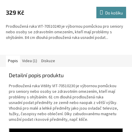
hodnocení
produktu
329 Kč
Do košíku
je
4,5
Prodloužená ruka VIT-70510240 je výbornou pomůckou pro seniory
z
nebo osoby se zdravotním omezením, kteří mají problémy s
5
ohýbáním. 84 cm dlouhá prodloužená ruka usnadní podat...
hvězdiček.
Popis
Videa (1)
Diskuze
Detailní popis produktu
Prodloužená ruka Vitility VIT-70510230 je výbornou pomůckou
pro seniory nebo osoby se zdravotním omezením, kteří mají
problémy s ohýbáním. 61 cm dlouhá prodloužená ruka
usnadní podat předměty ze země nebo naopak z větší výšky.
Vhodná pro malé a lehké předměty jako jsou ovladač televize,
tužky, časopisy nebo oblečení. Díky zabudovanému magnetu
umožní podat i kovové předměty, např. klíče.