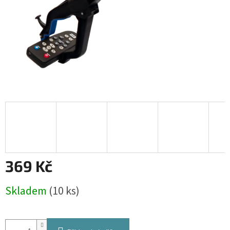
369 Kč
Měrná
Skladem
(10 ks)
cena: