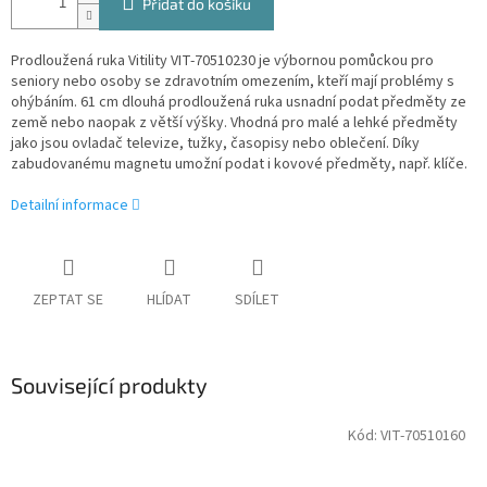
Přidat do košíku
Prodloužená ruka Vitility VIT-70510230 je výbornou pomůckou pro
seniory nebo osoby se zdravotním omezením, kteří mají problémy s
ohýbáním. 61 cm dlouhá prodloužená ruka usnadní podat předměty ze
země nebo naopak z větší výšky. Vhodná pro malé a lehké předměty
jako jsou ovladač televize, tužky, časopisy nebo oblečení. Díky
zabudovanému magnetu umožní podat i kovové předměty, např. klíče.
Detailní informace
ZEPTAT SE
HLÍDAT
SDÍLET
Související produkty
Kód:
VIT-70510160