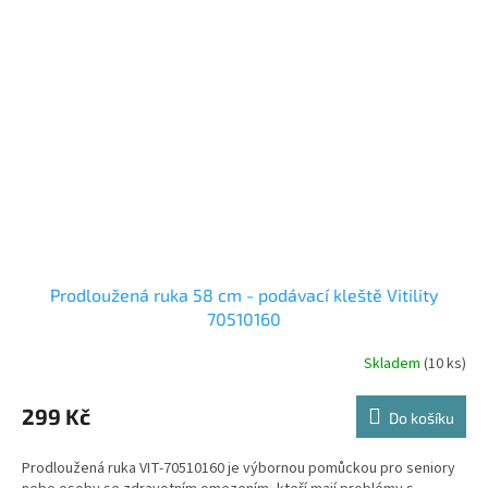
Prodloužená ruka 58 cm - podávací kleště Vitility
70510160
Skladem
(10 ks)
Průměrné
hodnocení
produktu
299 Kč
Do košíku
je
4,5
Prodloužená ruka VIT-70510160 je výbornou pomůckou pro seniory
z