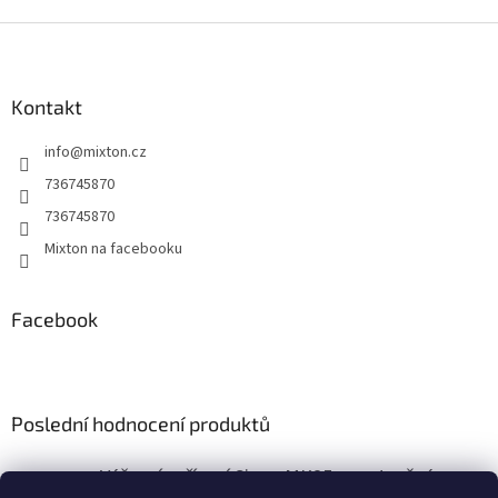
Z
á
p
a
Kontakt
t
info
@
mixton.cz
í
736745870
736745870
Mixton na facebooku
Facebook
Poslední hodnocení produktů
Výčepní zařízení Sinop MK25 s vestavěným vzduchovým kompresorem