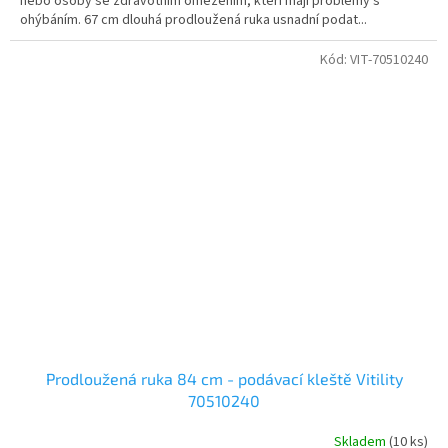
nebo osoby se zdravotním omezením, kteří mají problémy s
5
ohýbáním. 67 cm dlouhá prodloužená ruka usnadní podat...
hvězdiček.
Kód:
VIT-70510240
Prodloužená ruka 84 cm - podávací kleště Vitility
70510240
Skladem
(10 ks)
Průměrné