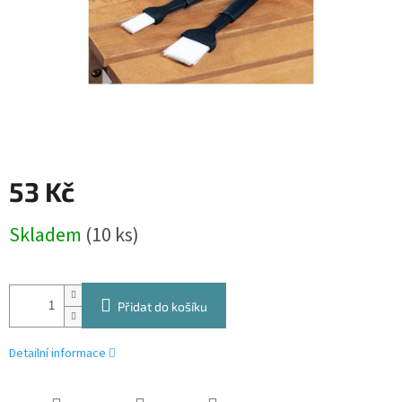
53 Kč
Měrná
Skladem
(10 ks)
cena:
Přidat do košíku
Detailní informace