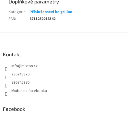
Doplňkové parametry
Kategorie
:
Příslušenství ke grilům
EAN
:
8711252218342
Z
á
p
a
Kontakt
t
info
@
mixton.cz
í
736745870
736745870
Mixton na facebooku
Facebook