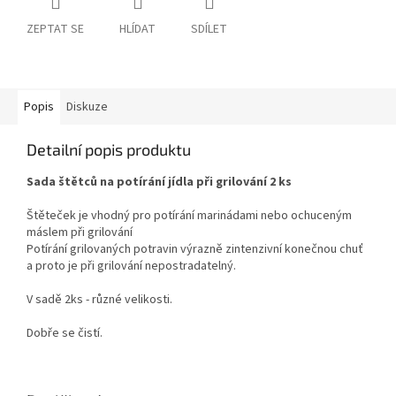
ZEPTAT SE
HLÍDAT
SDÍLET
Popis
Diskuze
Detailní popis produktu
Sada štětců na potírání jídla při grilování 2 ks
Štěteček je vhodný pro potírání marinádami nebo ochuceným
máslem při grilování
Potírání grilovaných potravin výrazně zintenzivní konečnou chuť
a proto je při grilování nepostradatelný.
V sadě 2ks - různé velikosti.
Dobře se čistí.