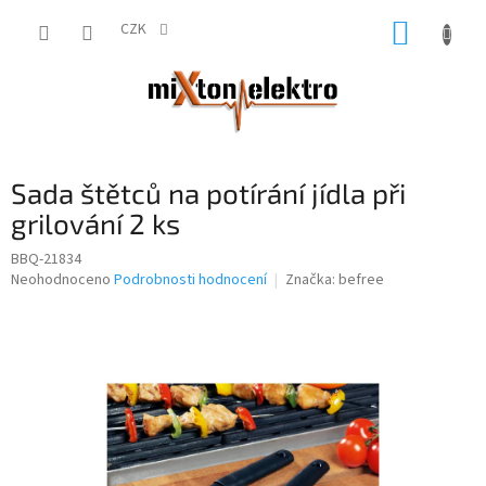
Přejít
NÁKUP
na
CZK
obsah
KOŠÍK
Sada štětců na potírání jídla při
grilování 2 ks
BBQ-21834
Průměrné
Neohodnoceno
Podrobnosti hodnocení
Značka:
befree
hodnocení
produktu
je
0,0
z
5
hvězdiček.