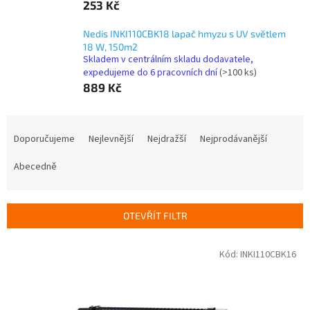
253 Kč
Nedis INKI110CBK18 lapač hmyzu s UV světlem
18 W, 150m2
Skladem v centrálním skladu dodavatele,
expedujeme do 6 pracovních dní
(>100 ks)
889 Kč
Ř
a
Doporučujeme
Nejlevnější
Nejdražší
Nejprodávanější
z
e
Abecedně
n
í
p
OTEVŘÍT FILTR
r
o
V
Kód:
INKI110CBK16
d
ý
u
p
k
i
t
s