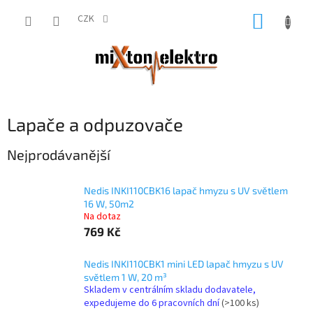
Přejít
NÁKUP
na
CZK
obsah
KOŠÍK
Lapače a odpuzovače
Nejprodávanější
Nedis INKI110CBK16 lapač hmyzu s UV světlem
16 W, 50m2
Na dotaz
769 Kč
Nedis INKI110CBK1 mini LED lapač hmyzu s UV
světlem 1 W, 20 m³
Skladem v centrálním skladu dodavatele,
expedujeme do 6 pracovních dní
(>100 ks)