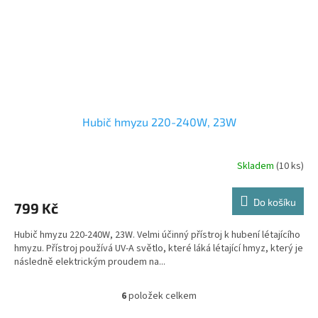
Hubič hmyzu 220-240W, 23W
Skladem
(10 ks)
Do košíku
799 Kč
Hubič hmyzu 220-240W, 23W. Velmi účinný přístroj k hubení létajícího
hmyzu. Přístroj používá UV-A světlo, které láká létající hmyz, který je
následně elektrickým proudem na...
6
položek celkem
O
v