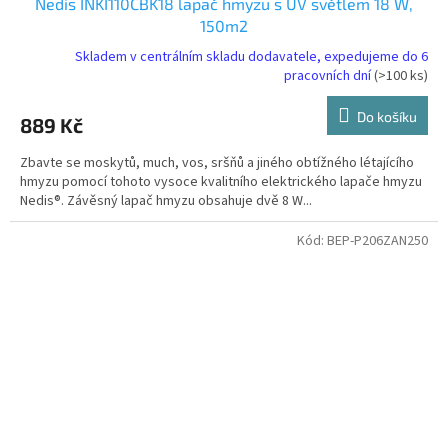
Nedis INKI110CBK18 lapač hmyzu s UV světlem 18 W,
150m2
Skladem v centrálním skladu dodavatele, expedujeme do 6
pracovních dní
(>100 ks)
Do košíku
889 Kč
Zbavte se moskytů, much, vos, sršňů a jiného obtížného létajícího
hmyzu pomocí tohoto vysoce kvalitního elektrického lapače hmyzu
Nedis®. Závěsný lapač hmyzu obsahuje dvě 8 W...
Kód:
BEP-P206ZAN250