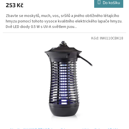
Do košíku
253 Kč
Zbavte se moskytů, much, vos, sršňů a jiného obtížného létajícího
hmyzu pomocí tohoto vysoce kvalitního elektrického lapače hmyzu.
Dvě LED diody 0.5 W s UV-A světlem jsou...
Kód:
INKI110CBK18