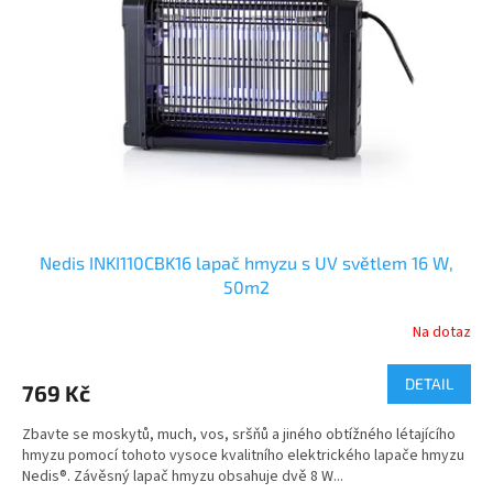
ů
p
r
o
d
u
k
t
ů
Nedis INKI110CBK16 lapač hmyzu s UV světlem 16 W,
50m2
Na dotaz
DETAIL
769 Kč
Zbavte se moskytů, much, vos, sršňů a jiného obtížného létajícího
hmyzu pomocí tohoto vysoce kvalitního elektrického lapače hmyzu
Nedis®. Závěsný lapač hmyzu obsahuje dvě 8 W...