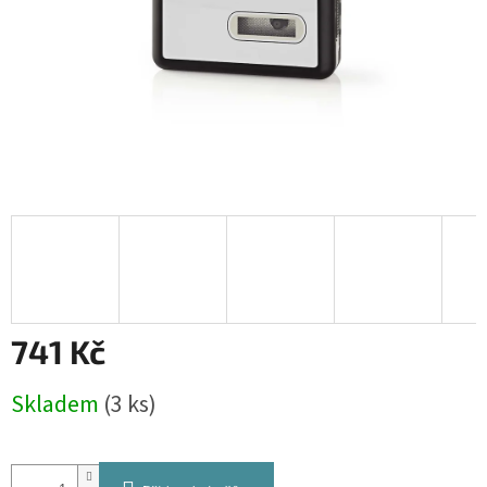
741 Kč
Měrná
Skladem
(3 ks)
cena: