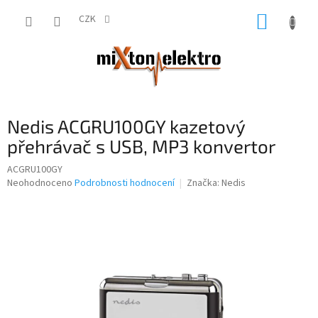
Přejít
NÁKUP
na
CZK
obsah
KOŠÍK
Nedis ACGRU100GY kazetový
přehrávač s USB, MP3 konvertor
ACGRU100GY
Průměrné
Neohodnoceno
Podrobnosti hodnocení
Značka:
Nedis
hodnocení
produktu
je
0,0
z
5
hvězdiček.