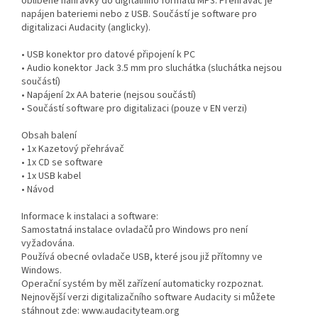
oblíbené nahrávky do digitálního formátu MP3. Přehrávač je
napájen bateriemi nebo z USB. Součástí je software pro
digitalizaci Audacity (anglicky).
• USB konektor pro datové připojení k PC
• Audio konektor Jack 3.5 mm pro sluchátka (sluchátka nejsou
součástí)
• Napájení 2x AA baterie (nejsou součástí)
• Součástí software pro digitalizaci (pouze v EN verzi)
Obsah balení
• 1x Kazetový přehrávač
• 1x CD se software
• 1x USB kabel
• Návod
Informace k instalaci a software:
Samostatná instalace ovladačů pro Windows pro není
vyžadována.
Používá obecné ovladače USB, které jsou již přítomny ve
Windows.
Operační systém by měl zařízení automaticky rozpoznat.
Nejnovější verzi digitalizačního software Audacity si můžete
stáhnout zde: www.audacityteam.org