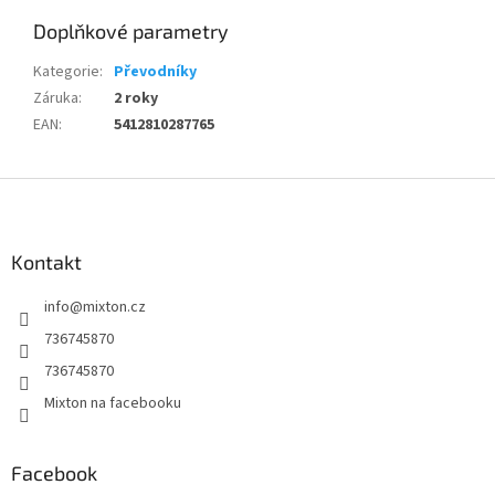
Doplňkové parametry
Kategorie
:
Převodníky
Záruka
:
2 roky
EAN
:
5412810287765
Z
á
p
a
Kontakt
t
info
@
mixton.cz
í
736745870
736745870
Mixton na facebooku
Facebook