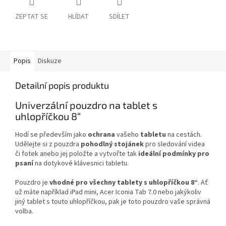
ZEPTAT SE
HLÍDAT
SDÍLET
Popis
Diskuze
Detailní popis produktu
Univerzální pouzdro na tablet s
uhlopříčkou 8“
Hodí se především jako
ochrana
vašeho
tabletu
na cestách.
Udělejte si z pouzdra
pohodlný
stojánek
pro sledování videa
či fotek anebo jej položte a vytvořte tak
ideální
podmínky
pro
psaní
na dotykové klávesnici tabletu.
Pouzdro je
vhodné
pro všechny tablety s uhlopříčkou 8“
. Ať
už máte například iPad mini, Acer Iconia Tab 7.0 nebo jakýkoliv
jiný tablet s touto uhlopříčkou, pak je toto pouzdro vaše správná
volba.