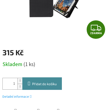
Z
ZDARMA
D
A
315 Kč
R
Měrná
Skladem
(1 ks)
cena:
M
A
Přidat do košíku
Detailní informace