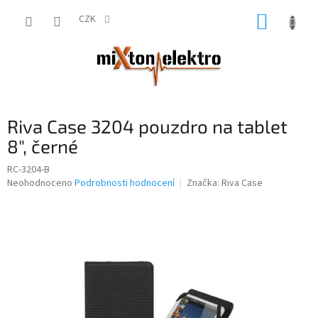
Přejít
NÁKUP
na
CZK
obsah
KOŠÍK
Riva Case 3204 pouzdro na tablet
8", černé
RC-3204-B
Průměrné
Neohodnoceno
Podrobnosti hodnocení
Značka:
Riva Case
hodnocení
produktu
je
0,0
z
5
hvězdiček.