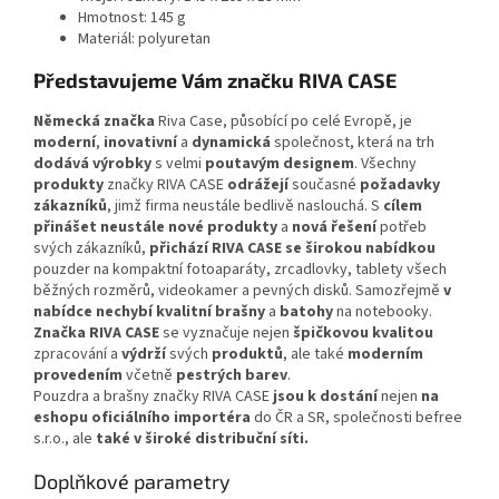
Hmotnost: 145 g
Materiál: polyuretan
Představujeme Vám značku RIVA CASE
Německá značka
Riva Case, působící po celé Evropě, je
moderní
,
inovativní
a
dynamická
společnost, která na trh
dodává výrobky
s velmi
poutavým designem
. Všechny
produkty
značky RIVA CASE
odrážejí
současné
požadavky
zákazníků
, jimž firma neustále bedlivě naslouchá. S
cílem
přinášet neustále nové produkty
a
nová řešení
potřeb
svých zákazníků,
přichází RIVA CASE se širokou nabídkou
pouzder na kompaktní fotoaparáty, zrcadlovky, tablety všech
běžných rozměrů, videokamer a pevných disků. Samozřejmě
v
nabídce nechybí kvalitní brašny
a
batohy
na notebooky.
Značka RIVA CASE
se vyznačuje nejen
špičkovou kvalitou
zpracování a
výdrží
svých
produktů
, ale také
moderním
provedením
včetně
pestrých barev
.
Pouzdra a brašny značky RIVA CASE
jsou k dostání
nejen
na
eshopu oficiálního importéra
do ČR a SR, společnosti befree
s.r.o., ale
také v široké distribuční síti.
Doplňkové parametry