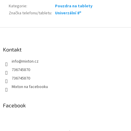
Kategorie
:
Pouzdra na tablety
Značka telefonu/tabletu
:
Univerzální 8"
Z
á
p
a
Kontakt
t
info
@
mixton.cz
í
736745870
736745870
Mixton na facebooku
Facebook