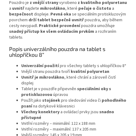
Pouzdro je
z vnější strany
vyrobeno
z kvalitního polyuretanu
a
uvnitř
najdete
mikrovlákno
, které
pečuje
o
čistotu
a
bezpečnost
displeje.
Pevná oka
se speciálním protiskluzovým
povrchem
drží tablet bezpečně uvnitř
pouzdra, aby během
cesty nevypadl.
Praktické
provedení
pouzdra umožňuje
snadný
přístup
ke všem ovládacím prvkům
a rozhraním
tabletu.
Popis univerzálního pouzdra na tablet s
uhlopříčkou 8“
Univerzální
použití
pro všechny tablety s uhlopříčkou 8“
Vnější stranu pouzdra tvoří
kvalitní
polyuretan
Uvnitř
je
mikrovlákno
, které chrání a zároveň čistí
displej
Tablet je v pouzdře připevněn
speciálními oky
s
protiskluzovou
úpravou
Použít jako
stojánek
pro sledování videa či
pohodlného
psaní
na dotykové klávesnici
Všechny
konektory
a ovládací prvky jsou
snadno
přístupné
Vnitřní rozměry – minimální: 122 x 188 mm
Vnitřní rozměry – maximální: 137 x 205 mm
Vnější rozměry: 145 x 205 x 19 mm