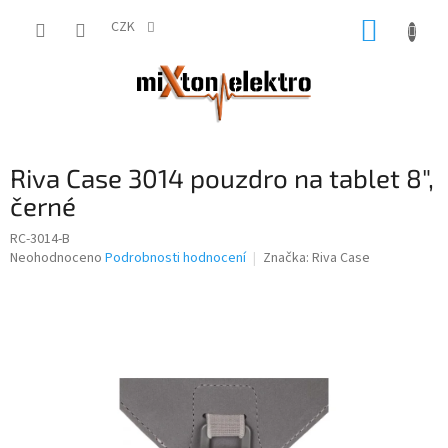
Přejít
NÁKUP
na
CZK
obsah
KOŠÍK
Riva Case 3014 pouzdro na tablet 8",
černé
RC-3014-B
Průměrné
Neohodnoceno
Podrobnosti hodnocení
Značka:
Riva Case
hodnocení
produktu
je
0,0
z
5
hvězdiček.