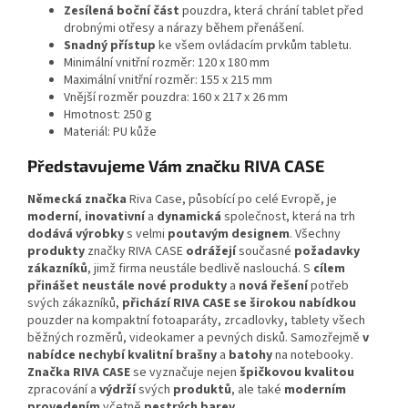
Zesílená
boční
část
pouzdra, která chrání tablet před
drobnými otřesy a nárazy během přenášení.
Snadný
přístup
ke všem ovládacím prvkům tabletu.
Minimální vnitřní rozměr: 120 x 180 mm
Maximální vnitřní rozměr: 155 x 215 mm
Vnější rozměr pouzdra: 160 x 217 x 26 mm
Hmotnost: 250 g
Materiál: PU kůže
Představujeme Vám značku RIVA CASE
Německá značka
Riva Case, působící po celé Evropě, je
moderní
,
inovativní
a
dynamická
společnost, která na trh
dodává výrobky
s velmi
poutavým designem
. Všechny
produkty
značky RIVA CASE
odrážejí
současné
požadavky
zákazníků
, jimž firma neustále bedlivě naslouchá. S
cílem
přinášet neustále nové produkty
a
nová řešení
potřeb
svých zákazníků,
přichází RIVA CASE se širokou nabídkou
pouzder na kompaktní fotoaparáty, zrcadlovky, tablety všech
běžných rozměrů, videokamer a pevných disků. Samozřejmě
v
nabídce nechybí kvalitní brašny
a
batohy
na notebooky.
Značka RIVA CASE
se vyznačuje nejen
špičkovou kvalitou
zpracování a
výdrží
svých
produktů
, ale také
moderním
provedením
včetně
pestrých barev
.