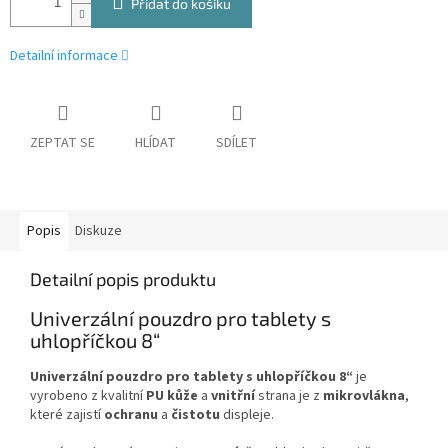
Přidat do košíku
Detailní informace
ZEPTAT SE
HLÍDAT
SDÍLET
Popis
Diskuze
Detailní popis produktu
Univerzální pouzdro pro tablety s
uhlopříčkou 8“
Univerzální
pouzdro
pro tablety s uhlopříčkou 8“
je
vyrobeno z kvalitní
PU
kůže
a
vnitřní
strana je z
mikrovlákna
,
které zajistí
ochranu
a
čistotu
displeje.