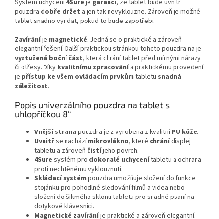
Systém uchycení
4Sure
je
garancí
, že tablet bude uvnitř
pouzdra
dobře
držet
a jen tak nevyklouzne. Zároveň je možné
tablet snadno vyndat, pokud to bude zapotřebí.
Zavírání
je
magnetické
. Jedná se o praktické a zároveň
elegantní řešení. Další praktickou stránkou tohoto pouzdra na je
vyztužená
boční
část
, která chrání tablet před mírnými nárazy
či otřesy. Díky
kvalitnímu
zpracování
a praktickému provedení
je
přístup
ke všem ovládacím prvkům
tabletu
snadná
záležitost
.
Popis univerzálního pouzdra na tablet s
uhlopříčkou 8“
Vnější
strana
pouzdra je z vyrobena z kvalitní
PU
kůže
.
Uvnitř
se nachází
mikrovlákno
, které
chrání
displej
tabletu a zároveň
čistí
jeho povrch.
4Sure
systém pro
dokonalé
uchycení
tabletu a ochrana
proti nechtěnému vyklouznutí.
Skládací
systém
pouzdra umožňuje složení do funkce
stojánku pro pohodlné sledování filmů a videa nebo
složení do šikmého sklonu tabletu pro snadné psaní na
dotykové klávesnici.
Magnetické
zavírání
je praktické a zároveň elegantní.