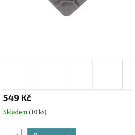
549 Kč
Měrná
Skladem
(10 ks)
cena: