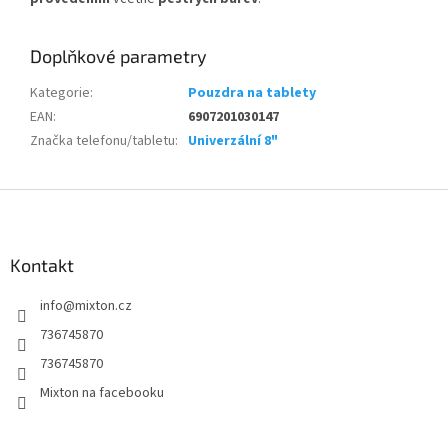
Doplňkové parametry
Kategorie
:
Pouzdra na tablety
EAN
:
6907201030147
Značka telefonu/tabletu
:
Univerzální 8"
Z
á
p
a
Kontakt
t
info
@
mixton.cz
í
736745870
736745870
Mixton na facebooku