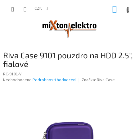
Přejít
NÁKUP
na
CZK
obsah
KOŠÍK
Riva Case 9101 pouzdro na HDD 2.5",
fialové
RC-9101-V
Průměrné
Neohodnoceno
Podrobnosti hodnocení
Značka:
Riva Case
hodnocení
produktu
je
0,0
z
5
hvězdiček.