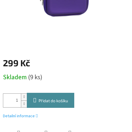
299 Kč
Měrná
Skladem
(9 ks)
cena:
Přidat do košíku
Detailní informace