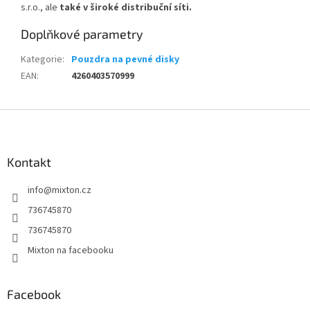
s.r.o., ale
také v široké distribuční síti.
Doplňkové parametry
Kategorie
:
Pouzdra na pevné disky
EAN
:
4260403570999
Z
á
p
a
Kontakt
t
info
@
mixton.cz
í
736745870
736745870
Mixton na facebooku
Facebook