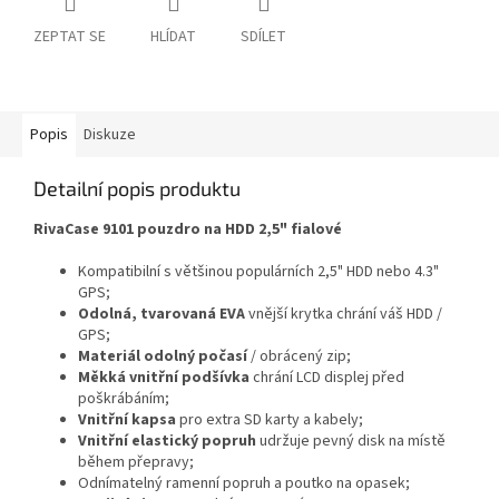
ZEPTAT SE
HLÍDAT
SDÍLET
Popis
Diskuze
Detailní popis produktu
RivaCase 9101 pouzdro na HDD 2,5" fialové
Kompatibilní s většinou populárních 2,5" HDD nebo 4.3"
GPS;
Odolná, tvarovaná EVA
vnější krytka chrání váš HDD /
GPS;
Materiál odolný počasí
/ obrácený zip;
Měkká vnitřní podšívka
chrání LCD displej před
poškrábáním;
Vnitřní kapsa
pro extra SD karty a kabely;
Vnitřní elastický popruh
udržuje pevný disk na místě
během přepravy;
Odnímatelný ramenní popruh a poutko na opasek;