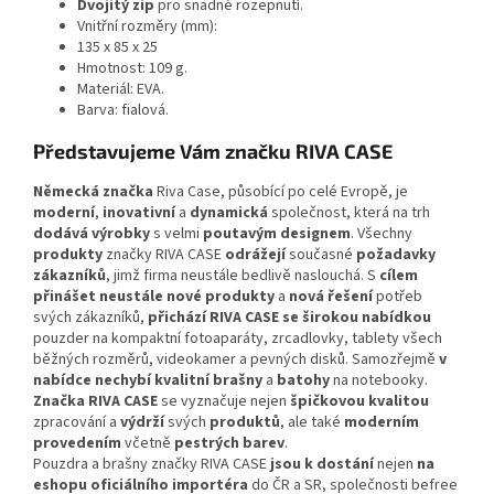
Dvojitý zip
pro snadné rozepnutí.
Vnitřní rozměry (mm):
135 x 85 x 25
Hmotnost: 109 g.
Materiál: EVA.
Barva: fialová.
Představujeme Vám značku RIVA CASE
Německá značka
Riva Case, působící po celé Evropě, je
moderní
,
inovativní
a
dynamická
společnost, která na trh
dodává výrobky
s velmi
poutavým designem
. Všechny
produkty
značky RIVA CASE
odrážejí
současné
požadavky
zákazníků
, jimž firma neustále bedlivě naslouchá. S
cílem
přinášet neustále nové produkty
a
nová řešení
potřeb
svých zákazníků,
přichází RIVA CASE se širokou nabídkou
pouzder na kompaktní fotoaparáty, zrcadlovky, tablety všech
běžných rozměrů, videokamer a pevných disků. Samozřejmě
v
nabídce nechybí kvalitní brašny
a
batohy
na notebooky.
Značka RIVA CASE
se vyznačuje nejen
špičkovou kvalitou
zpracování a
výdrží
svých
produktů
, ale také
moderním
provedením
včetně
pestrých barev
.
Pouzdra a brašny značky RIVA CASE
jsou k dostání
nejen
na
eshopu oficiálního importéra
do ČR a SR, společnosti befree