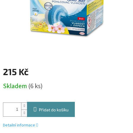
215 Kč
Měrná
Skladem
(6 ks)
cena:
Přidat do košíku
Detailní informace