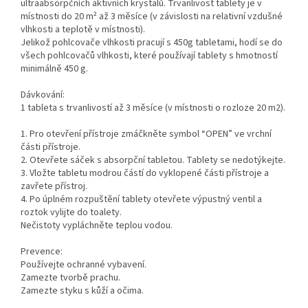
ultraabsorpčních aktivních krystalů. Trvanlivost tablety je v
místnosti do 20 m² až 3 měsíce (v závislosti na relativní vzdušné
vlhkosti a teplotě v místnosti).
Jelikož pohlcovače vlhkosti pracují s 450g tabletami, hodí se do
všech pohlcovačů vlhkosti, které používají tablety s hmotností
minimálně 450 g.
Dávkování:
1 tableta s trvanlivostí až 3 měsíce (v místnosti o rozloze 20 m2).
1. Pro otevření přístroje zmáčkněte symbol “OPEN” ve vrchní
části přístroje.
2. Otevřete sáček s absorpční tabletou. Tablety se nedotýkejte.
3. Vložte tabletu modrou částí do vyklopené části přístroje a
zavřete přístroj.
4. Po úplném rozpuštění tablety otevřete výpustný ventil a
roztok vylijte do toalety.
Nečistoty vypláchněte teplou vodou.
Prevence:
Používejte ochranné vybavení.
Zamezte tvorbě prachu.
Zamezte styku s kůží a očima.