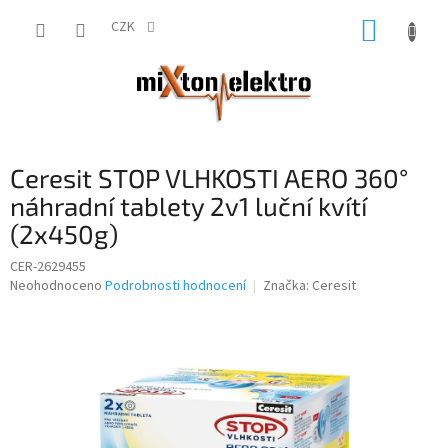
Přejít
NÁKUP
na
CZK
obsah
KOŠÍK
Ceresit STOP VLHKOSTI AERO 360°
náhradní tablety 2v1 luční kvítí
(2x450g)
CER-2629455
Průměrné
Neohodnoceno
Podrobnosti hodnocení
Značka:
Ceresit
hodnocení
produktu
je
0,0
z
5
hvězdiček.