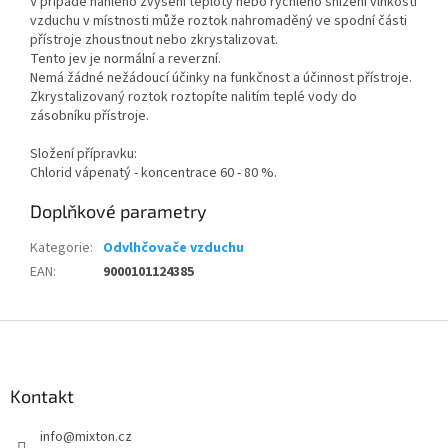
V případě náhlého zvýšení teploty nebo rychlého snížení vlhkosti
vzduchu v místnosti může roztok nahromaděný ve spodní části
přístroje zhoustnout nebo zkrystalizovat.
Tento jev je normální a reverzní.
Nemá žádné nežádoucí účinky na funkčnost a účinnost přístroje.
Zkrystalizovaný roztok roztopíte nalitím teplé vody do
zásobníku přístroje.
Složení přípravku:
Chlorid vápenatý - koncentrace 60 - 80 %.
Doplňkové parametry
Kategorie
:
Odvlhčovače vzduchu
EAN
:
9000101124385
Z
á
p
a
Kontakt
t
info
@
mixton.cz
í