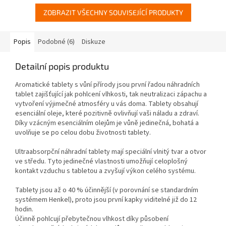
ZOBRAZIT VŠECHNY SOUVISEJÍCÍ PRODUKTY
Popis
Podobné (6)
Diskuze
Detailní popis produktu
Aromatické tablety s vůní přírody jsou první řadou náhradních
tablet zajišťující jak pohlcení vlhkosti, tak neutralizaci zápachu a
vytvoření výjimečné atmosféry u vás doma. Tablety obsahují
esenciální oleje, které pozitivně ovlivňují vaši náladu a zdraví.
Díky vzácným esenciálním olejům je vůně jedinečná, bohatá a
uvolňuje se po celou dobu životnosti tablety.
Ultraabsorpční náhradní tablety mají speciální vlnitý tvar a otvor
ve středu. Tyto jedinečné vlastnosti umožňují celoplošný
kontakt vzduchu s tabletou a zvyšují výkon celého systému.
Tablety jsou až o 40 % účinnější (v porovnání se standardním
systémem Henkel), proto jsou první kapky viditelné již do 12
hodin.
Účinně pohlcují přebytečnou vlhkost díky působení