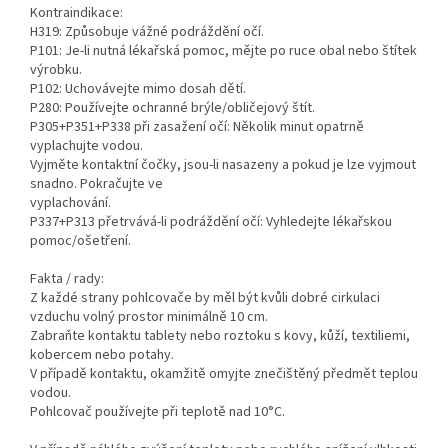
Kontraindikace:
H319: Způsobuje vážné podráždění očí.
P101: Je-li nutná lékařská pomoc, mějte po ruce obal nebo štítek
výrobku.
P102: Uchovávejte mimo dosah dětí.
P280: Používejte ochranné brýle/obličejový štít.
P305+P351+P338 při zasažení očí: Několik minut opatrně
vyplachujte vodou.
Vyjměte kontaktní čočky, jsou-li nasazeny a pokud je lze vyjmout
snadno. Pokračujte ve
vyplachování.
P337+P313 přetrvává-li podráždění očí: Vyhledejte lékařskou
pomoc/ošetření.
Fakta / rady:
Z každé strany pohlcovače by měl být kvůli dobré cirkulaci
vzduchu volný prostor minimálně 10 cm.
Zabraňte kontaktu tablety nebo roztoku s kovy, kůží, textiliemi,
kobercem nebo potahy.
V případě kontaktu, okamžitě omyjte znečištěný předmět teplou
vodou.
Pohlcovač používejte při teplotě nad 10°C.