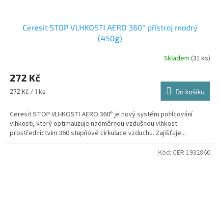
Ceresit STOP VLHKOSTI AERO 360° přístroj modrý
(450g)
Skladem
(31 ks)
Průměrné
hodnocení
272 Kč
produktu
je
Měrná
272 Kč / 1 ks
Do košíku
4,5
cena:
z
Ceresit STOP VLHKOSTI AERO 360° je nový systém pohlcování
5
vlhkosti, který optimalizuje nadměrnou vzdušnou vlhkost
hvězdiček.
prostřednictvím 360 stupňové cirkulace vzduchu. Zajišťuje...
Kód:
CER-1932860