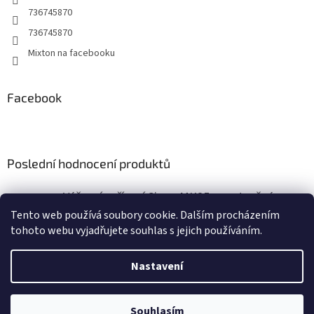
736745870
736745870
Mixton na facebooku
Facebook
Poslední hodnocení produktů
Výčepní zařízení Sinop MK25 s vestavěným vzduchovým kompresorem
|
Tento web používá soubory cookie. Dalším procházením
Hodnocení produktu je 5 z 5 hvězdiček.
tohoto webu vyjadřujete souhlas s jejich používáním.
Nastavení
Vytvořil Shoptet
Navštivte sekci "Výprodej", kde naleznete produkty za
Souhlasím
Copyright 2026
miXton.cz
. Všechna práva vyhrazena.