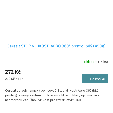
Ceresit STOP VLHKOSTI AERO 360° přístroj bílý (450g)
Skladem
(15 ks)
272 Kč
Měrná
272 Kč / 1 ks
Do košíku
cena:
Ceresit aerodynamický pohlcovač Stop vlhkosti Aero 360 (bílý
přístroj) je nový systém pohlcování vlhkosti, který optimalizuje
nadměrnou vzdušnou vlhkost prostřednictvím 360...