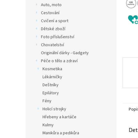
n
Auto, moto
e
Cestování
l
Cvičení a sport
Dětské zboží
Foto příslušenství
Chovatelství
Originální dárky - Gadgety
Péče o tělo a zdraví
Kosmetika
Lékárničky
Deštníky
Epilátory
Fény
Holicí strojky
Popi
Hřebeny a kartáče
Kulmy
Det
Manikůra a pedikůra