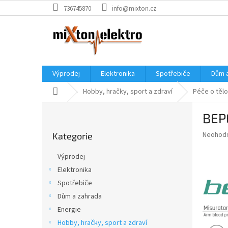
Přejít
736745870
info@mixton.cz
na
obsah
Výprodej
Elektronika
Spotřebiče
Dům 
Domů
Hobby, hračky, sport a zdraví
Péče o tělo
P
BEPE
o
Přeskočit
s
Průměr
Neohod
Kategorie
kategorie
t
hodnoce
r
produkt
Výprodej
a
je
Elektronika
0,0
n
z
Spotřebiče
n
5
í
Dům a zahrada
hvězdič
p
Energie
a
Hobby, hračky, sport a zdraví