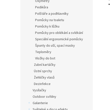
Oxymetry
Pedikůra
Polštáře a podhlavníky
Pomůcky na toaletu
Pomůcky k lůžku
Pomůcky pro oblékání a svlékání
Speciální ergonomické pomůcky
Špunty do uší, spací masky
Teploměry
Vložky do bot
Zubní kartáčky
Ústní sprchy
Žehličky vlasů
Dezinfekce
Vysílačky
Outdoor svítilny
Galanterie
Světelné a disco efekty