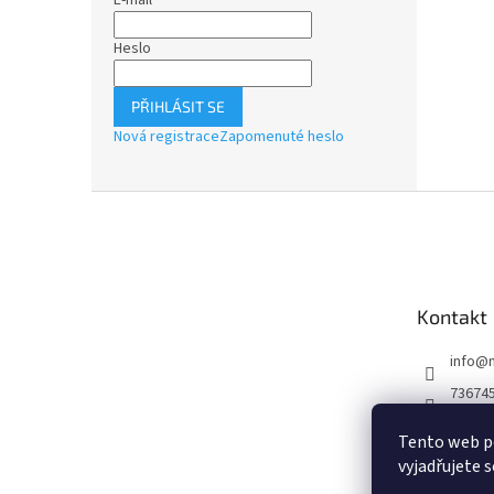
E-mail
Heslo
PŘIHLÁSIT SE
Nová registrace
Zapomenuté heslo
Z
á
p
a
t
Kontakt
í
info
@
73674
73674
Tento web p
Mixton
vyjadřujete s