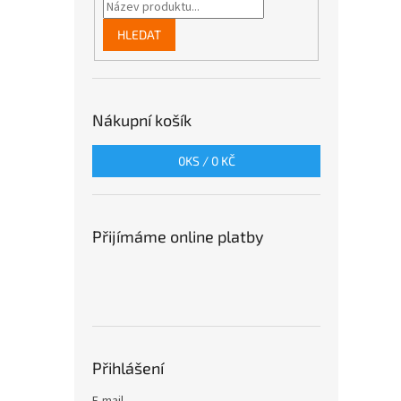
HLEDAT
Nákupní košík
0
KS /
0 KČ
Přijímáme online platby
Přihlášení