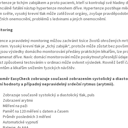
tenze je tichým zabijákem a proto pacienti, kteří si kontrolují své hladiny d
nciálně fatální nástup hypertenze mnohem dříve. Hypertenze postihuje milio
m světe, vysoký krevní tlak může zatěžovat orgány, zvyšuje pravděpodob
čních onemocnění, problémů s ledvinami a jiných onemocněmí.
toring
ence a pravidelný monitoring můžou zachránit tisíce životů ohrožených mrtv
ktem. Vysoký krevní tlak je „tichý zabiják“, protože může zůstat bez povšim
 jsou výsledky domácího monitorování předány praktickým lékařům, lze p
amenat dříve. Navíc domácí monitorování může poskytnout přesnější údaje
st způsobená testováním v ordinaci může ovlivnit výsledek. Rovněž šetří č
entům a lékařům snížením fyzických návštěv.
oměr EasyCheck zobrazuje současně zobrazením systolický a diastol
ní hodnoty a případný nepravidelný srdeční rytmus (arytmii).
Zobrazuje současně systolický a diastolický tlak, puls
Zobrazení arytmii
Měření na paži
Paměť na 120 měření s datem a časem
Průměr posledních 3 měření
Automatické vypnutí
Baterie: 4x AAA