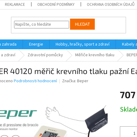
REKLAMACE
OBCHODNÍ PODMÍNKY
OCHRANA OSOBNÍCH ÚDAJŮ
HLEDAT
a zahrada
Energie
Hobby, hračky, sport a zdraví
Kabely 
 a zdraví
Zdravotní pomůcky
Měřiče krevního tlaku
BEPER
R 40120 měřič krevního tlaku pažní E
né
noceno
Podrobnosti hodnocení
Značka:
Beper
ní
707
u
Měrná
Skla
cena:
ek.