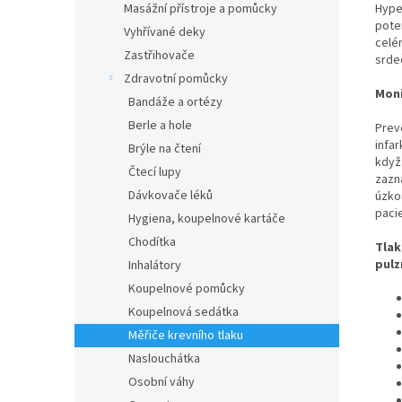
Hyper
Masážní přístroje a pomůcky
pote
Vyhřívané deky
celé
Zastřihovače
srde
Zdravotní pomůcky
Moni
Bandáže a ortézy
Berle a hole
Prev
infar
Brýle na čtení
když
Čtecí lupy
zazn
Dávkovače léků
úzko
paci
Hygiena, koupelnové kartáče
Chodítka
Tlak
pulz
Inhalátory
Koupelnové pomůcky
Koupelnová sedátka
Měřiče krevního tlaku
Naslouchátka
Osobní váhy