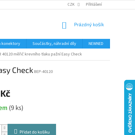
JAK NAKUPOVAT
KONTAKTY
CZK
Přihlášení
NÁKUPNÍ
Prázdný košík
KOŠÍK
a konektory
Součástky, náhradní díly
NEWNED
Obchodní 
 40120 měřič krevního tlaku pažní Easy Check
asy Check
BEP-40120
 Kč
dem
(9 ks)
Přidat do košíku