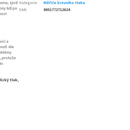
oma, zjistí
Kategorie
:
Měřiče krevního tlaku
ny lidí po
EAN
:
8051772712624
nost
icí a
nutí. Ale
roblémy
, protože
as
ický tlak,