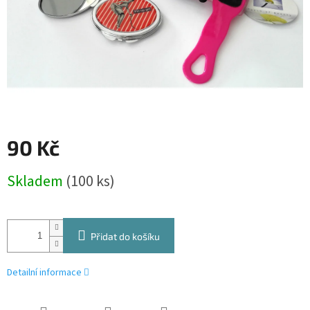
90 Kč
Měrná
Skladem
(100 ks)
cena:
Přidat do košíku
Detailní informace