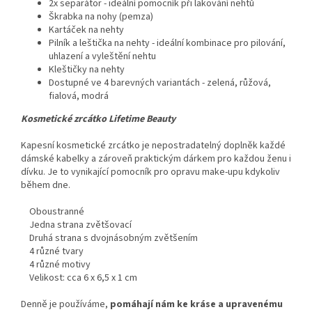
2x separátor - ideální pomocník při lakování nehtů
Škrabka na nohy (pemza)
Kartáček na nehty
Pilník a leštička na nehty - ideální kombinace pro pilování,
uhlazení a vyleštění nehtu
Kleštičky na nehty
Dostupné ve 4 barevných variantách - zelená, růžová,
fialová, modrá
Kosmetické zrcátko Lifetime Beauty
Kapesní kosmetické zrcátko je nepostradatelný doplněk každé
dámské kabelky a zároveň praktickým dárkem pro každou ženu i
dívku. Je to vynikající pomocník pro opravu make-upu kdykoliv
během dne.
Oboustranné
Jedna strana zvětšovací
Druhá strana s dvojnásobným zvětšením
4 různé tvary
4 různé motivy
Velikost: cca 6 x 6,5 x 1 cm
Denně je používáme,
pomáhají nám ke kráse a upravenému