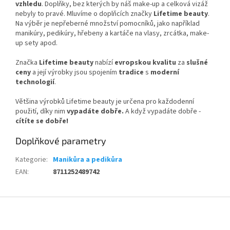
vzhledu
. Doplňky, bez kterých by náš make-up a celková vizáž
nebyly to pravé. Mluvíme o doplňcích značky
Lifetime beauty
.
Na výběr je nepřeberné množství pomocníků, jako například
manikúry, pedikúry, hřebeny a kartáče na vlasy, zrcátka, make-
up sety apod.
Značka
Lifetime beauty
nabízí
evropskou kvalitu
za
slušné
ceny
a její výrobky jsou spojením
tradice
s
moderní
technologií
.
Většina výrobků Lifetime beauty je určena pro každodenní
použití, díky nim
vypadáte dobře.
A když vypadáte dobře -
cítíte se dobře!
Doplňkové parametry
Kategorie
:
Manikůra a pedikůra
EAN
:
8711252489742
Z
á
p