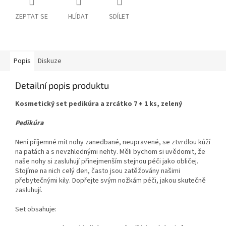
ZEPTAT SE
HLÍDAT
SDÍLET
Popis
Diskuze
Detailní popis produktu
Kosmetický set pedikúra a zrcátko 7 + 1 ks, zelený
Pedikúra
Není příjemné mít nohy zanedbané, neupravené, se ztvrdlou kůží
na patách a s nevzhlednými nehty. Měli bychom si uvědomit, že
naše nohy si zasluhují přinejmenším stejnou péči jako obličej.
Stojíme na nich celý den, často jsou zatěžovány našimi
přebytečnými kily. Dopřejte svým nožkám péči, jakou skutečně
zasluhují.
Set obsahuje: