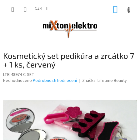
Přejít
NÁKUP
na
CZK
obsah
KOŠÍK
Kosmetický set pedikúra a zrcátko 7
+ 1 ks, červený
LTB-48974-C-SET
Průměrné
Neohodnoceno
Podrobnosti hodnocení
Značka:
Lifetime Beauty
hodnocení
produktu
je
0,0
z
5
hvězdiček.