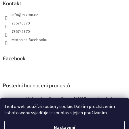
a
Kontakt
t
info
@
mixton.cz
í
736745870
736745870
Mixton na facebooku
Facebook
Poslední hodnocení produktů
Výčepní zařízení Sinop MK25 s vestavěným vzduchovým kompresorem
|
Tento web používá soubory cookie. Dalším procházením
Hodnocení produktu je 5 z 5 hvězdiček.
tohoto webu vyjadřujete souhlas s jejich používáním.
Nastavení