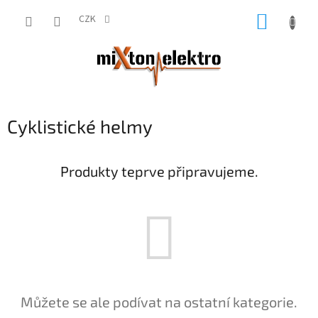
Přejít
NÁKUP
na
CZK
obsah
KOŠÍK
Cyklistické helmy
Produkty teprve připravujeme.
Můžete se ale podívat na ostatní kategorie.