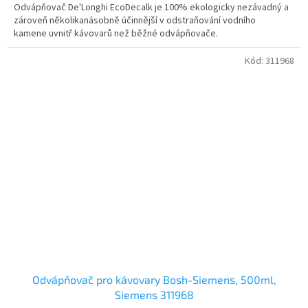
Odvápňovač De'Longhi EcoDecalk je 100% ekologicky nezávadný a
zároveň několikanásobně účinnější v odstraňování vodního
kamene uvnitř kávovarů než běžné odvápňovače.
Kód:
311968
Odvápňovač pro kávovary Bosh-Siemens, 500ml,
Siemens 311968