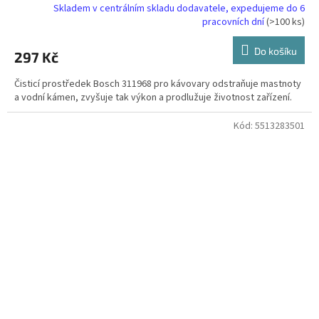
Skladem v centrálním skladu dodavatele, expedujeme do 6
pracovních dní
(>100 ks)
Do košíku
297 Kč
Čisticí prostředek Bosch 311968 pro kávovary odstraňuje mastnoty
a vodní kámen, zvyšuje tak výkon a prodlužuje životnost zařízení.
Kód:
5513283501