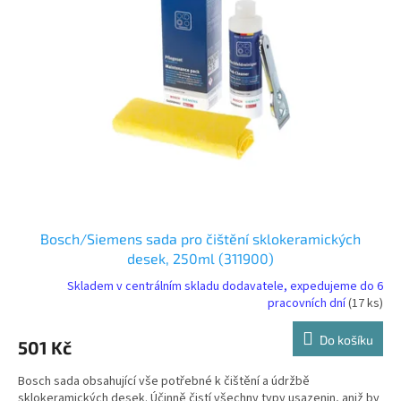
i
t
s
ů
p
r
o
d
u
k
t
ů
Bosch/Siemens sada pro čištění sklokeramických
desek, 250ml (311900)
Skladem v centrálním skladu dodavatele, expedujeme do 6
pracovních dní
(17 ks)
Do košíku
501 Kč
Bosch sada obsahující vše potřebné k čištění a údržbě
sklokeramických desek. Účinně čistí všechny typy usazenin, aniž by