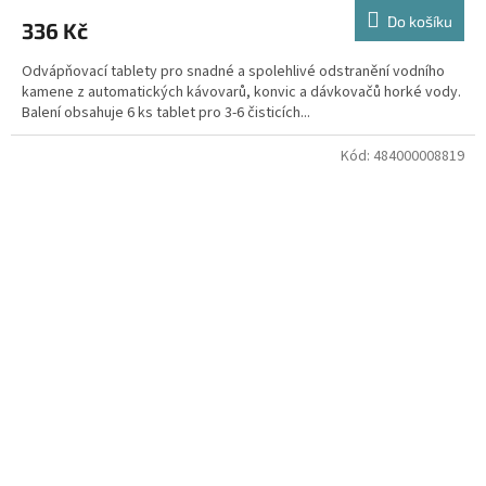
Do košíku
336 Kč
Odvápňovací tablety pro snadné a spolehlivé odstranění vodního
kamene z automatických kávovarů, konvic a dávkovačů horké vody.
Balení obsahuje 6 ks tablet pro 3-6 čisticích...
Kód:
484000008819