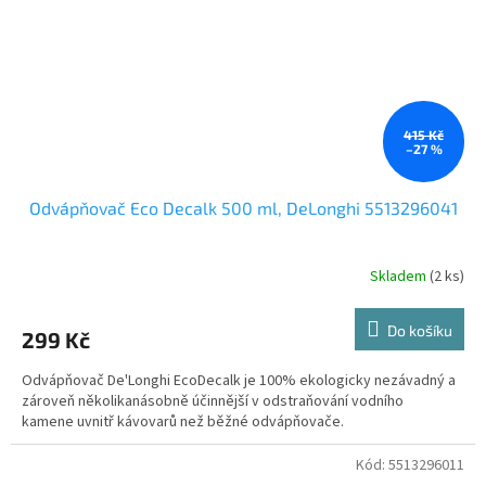
415 Kč
–27 %
Odvápňovač Eco Decalk 500 ml, DeLonghi 5513296041
Skladem
(2 ks)
Do košíku
299 Kč
Odvápňovač De'Longhi EcoDecalk je 100% ekologicky nezávadný a
zároveň několikanásobně účinnější v odstraňování vodního
kamene uvnitř kávovarů než běžné odvápňovače.
Kód:
5513296011