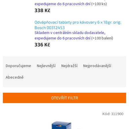
expedujeme do 6 pracovních dní
(>100 ks)
338 Kč
Odvápňovací tablety pro kávovary 6 x 18gr. orig.
Bosch 00312453
Skladem v centrálním skladu dodavatele,
expedujeme do 6 pracovních dní
(>100 balení)
336 Kč
Ř
a
Doporučujeme
Nejlevnější
Nejdražší
Nejprodávanější
z
e
Abecedně
n
í
p
OTEVŘÍT FILTR
r
o
V
Kód:
311900
d
ý
u
p
k