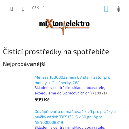
Přejít
NÁKUP
na
CZK
obsah
KOŠÍK
Čisticí prostředky na spotřebiče
Nejprodávanější
Melissa 16800032 mini UV sterilizátor pro
mobily, klíče, šperky, 2W
Skladem v centrálním skladu dodavatele,
expedujeme do 6 pracovních dní
(>100 ks)
599 Kč
Odvápňovač a odmašťovač 3 v 1 pro pračky a
myčky nádobí DES125, 6 x 50 gr. Wpro
484000008819
Skladem v centrálním skladu dodavatele,