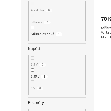
ů
Alkalická
0
70 
Lithiová
0
Stříbr
Varta 
Stříbro-oxidová
1
blistr 
Napětí
1.5 V
0
1.55 V
1
3 V
0
Rozměry