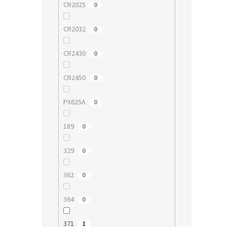
CR2025
0
CR2032
0
CR2430
0
CR2450
0
PX625A
0
189
0
329
0
362
0
364
0
371
1