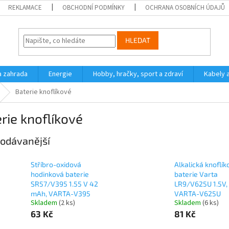
REKLAMACE
OBCHODNÍ PODMÍNKY
OCHRANA OSOBNÍCH ÚDAJŮ
HLEDAT
a zahrada
Energie
Hobby, hračky, sport a zdraví
Kabely 
Baterie knoflíkové
rie knoflíkové
odávanější
Stříbro-oxidová
Alkalická knoflík
hodinková baterie
baterie Varta
SR57/V395 1.55 V 42
LR9/V625U 1.5V, 
mAh, VARTA-V395
VARTA-V625U
Skladem
(2 ks)
Skladem
(6 ks)
63 Kč
81 Kč