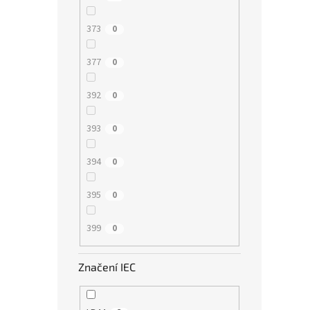
373
0
377
0
392
0
393
0
394
0
395
0
399
0
Značení IEC