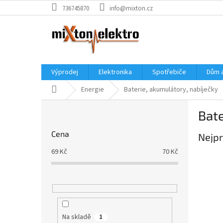
Přejít
736745870
info@mixton.cz
na
obsah
Výprodej
Elektronika
Spotřebiče
Dům 
Domů
Energie
Baterie, akumulátory, nabíječky
P
Bate
o
s
Cena
Nejpr
t
r
69
Kč
70
Kč
a
n
n
í
p
a
Na skladě
1