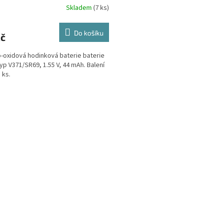
Skladem
(7 ks)
Do košíku
Kč
o-oxidová hodinková baterie baterie
typ V371/SR69, 1.55 V, 44 mAh. Balení
1 ks.
O
v
l
á
d
a
c
í
p
r
v
k
y
v