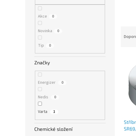
n
e
l
Akce
0
Ř
Novinka
0
a
Dopor
z
Tip
0
e
V
n
ý
í
Značky
p
p
i
r
s
o
Energizer
0
p
d
r
u
Nedis
0
o
k
d
t
Varta
1
u
ů
Stříb
k
SR69/
t
Chemické složení
V371