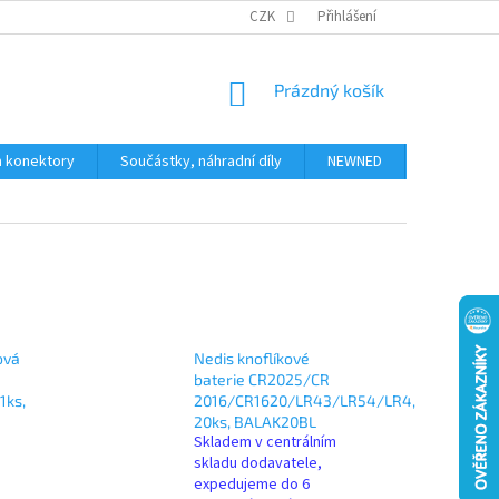
JAK NAKUPOVAT
KONTAKTY
CZK
Přihlášení
NÁKUPNÍ
Prázdný košík
KOŠÍK
a konektory
Součástky, náhradní díly
NEWNED
Obchodní 
ová
Nedis knoflíkové
baterie CR2025/CR
1ks,
2016/CR1620/LR43/LR54/LR4,
20ks, BALAK20BL
Skladem v centrálním
skladu dodavatele,
expedujeme do 6