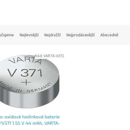
učujeme
Nejlevnější
Nejdražší
Nejprodávanější
Abecedně
Kód:
VARTA-V371
ro-oxidová hodinková baterie
V371 1.55 V 44 mAh, VARTA-