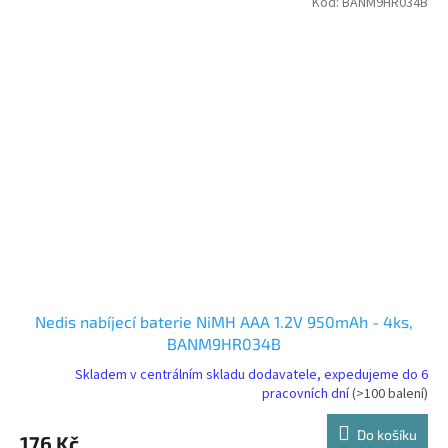
Kód:
BANM9HR034B
Nedis nabíjecí baterie NiMH AAA 1.2V 950mAh - 4ks,
BANM9HR034B
Skladem v centrálním skladu dodavatele, expedujeme do 6
pracovních dní
(>100 balení)
Do košíku
176 Kč