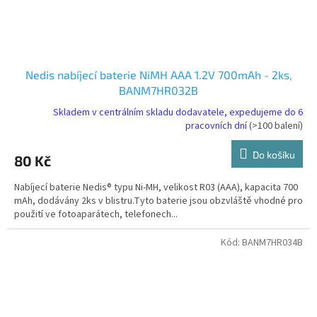
Nedis nabíjecí baterie NiMH AAA 1.2V 700mAh - 2ks,
BANM7HR032B
Skladem v centrálním skladu dodavatele, expedujeme do 6
pracovních dní
(>100 balení)
Do košíku
80 Kč
Nabíjecí baterie Nedis® typu Ni-MH, velikost R03 (AAA), kapacita 700
mAh, dodávány 2ks v blistru.Tyto baterie jsou obzvláště vhodné pro
použití ve fotoaparátech, telefonech...
Kód:
BANM7HR034B