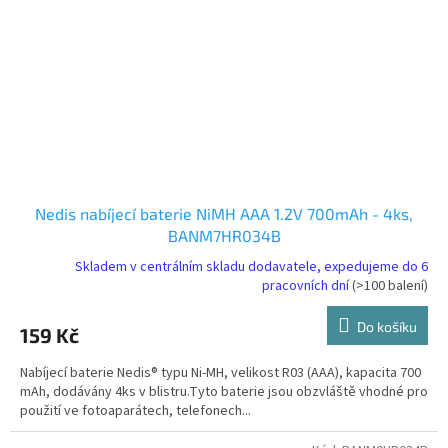
Nedis nabíjecí baterie NiMH AAA 1.2V 700mAh - 4ks,
BANM7HR034B
Skladem v centrálním skladu dodavatele, expedujeme do 6
pracovních dní
(>100 balení)
Do košíku
159 Kč
Nabíjecí baterie Nedis® typu Ni-MH, velikost R03 (AAA), kapacita 700
mAh, dodávány 4ks v blistru.Tyto baterie jsou obzvláště vhodné pro
použití ve fotoaparátech, telefonech...