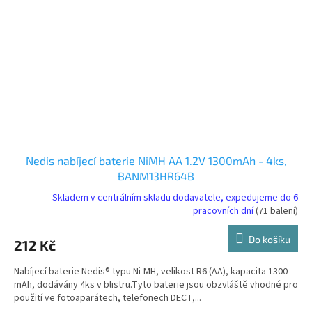
Nedis nabíjecí baterie NiMH AA 1.2V 1300mAh - 4ks,
BANM13HR64B
Skladem v centrálním skladu dodavatele, expedujeme do 6
pracovních dní
(71 balení)
Do košíku
212 Kč
Nabíjecí baterie Nedis® typu Ni-MH, velikost R6 (AA), kapacita 1300
mAh, dodávány 4ks v blistru.Tyto baterie jsou obzvláště vhodné pro
použití ve fotoaparátech, telefonech DECT,...