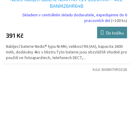
BANM26HR64B
Skladem v centrálním skladu dodavatele, expedujeme do 6
pracovních dní
(>100 ks)
Do košíku
391 Kč
Nabíjecí baterie Nedis® typu Ni-MH, velikost R6 (AA), kapacita 2600
mAh, dodávány 4ks v blistru.Tyto baterie jsou obzvláště vhodné pro
použití ve fotoaparátech, telefonech DECT,...
Kód:
BANM7HR032B