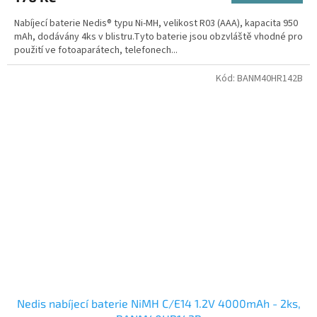
Nabíjecí baterie Nedis® typu Ni-MH, velikost R03 (AAA), kapacita 950
mAh, dodávány 4ks v blistru.Tyto baterie jsou obzvláště vhodné pro
použití ve fotoaparátech, telefonech...
Kód:
BANM40HR142B
Nedis nabíjecí baterie NiMH C/E14 1.2V 4000mAh - 2ks,