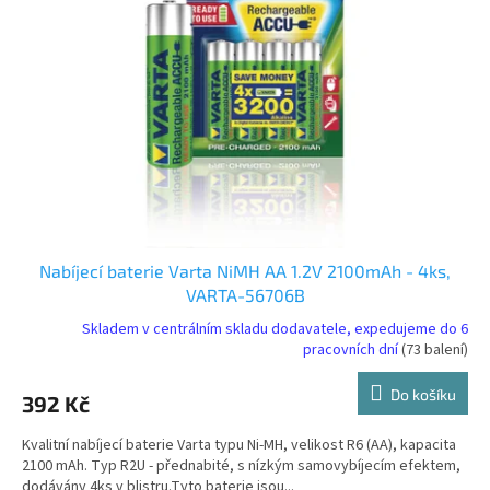
t
s
ů
p
r
o
d
u
k
t
ů
Nabíjecí baterie Varta NiMH AA 1.2V 2100mAh - 4ks,
VARTA-56706B
Skladem v centrálním skladu dodavatele, expedujeme do 6
pracovních dní
(73 balení)
Do košíku
392 Kč
Kvalitní nabíjecí baterie Varta typu Ni-MH, velikost R6 (AA), kapacita
2100 mAh. Typ R2U - přednabité, s nízkým samovybíjecím efektem,
dodávány 4ks v blistru.Tyto baterie jsou...