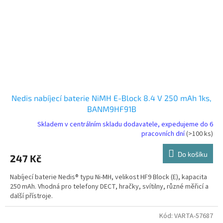
Nedis nabíjecí baterie NiMH E-Block 8.4 V 250 mAh 1ks,
BANM9HF91B
Skladem v centrálním skladu dodavatele, expedujeme do 6
pracovních dní
(>100 ks)
Do košíku
247 Kč
Nabíjecí baterie Nedis® typu Ni-MH, velikost HF9 Block (E), kapacita
250 mAh. Vhodná pro telefony DECT, hračky, svítilny, různé měřicí a
další přístroje.
Kód:
VARTA-57687