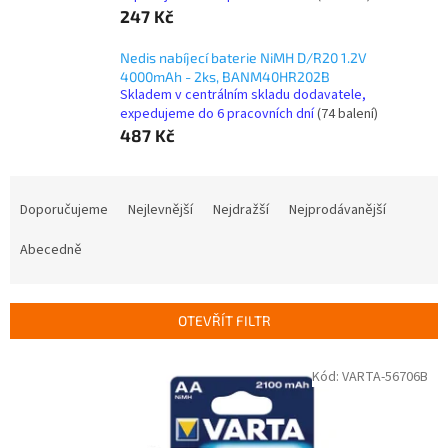
247 Kč
Nedis nabíjecí baterie NiMH D/R20 1.2V
4000mAh - 2ks, BANM40HR202B
Skladem v centrálním skladu dodavatele,
expedujeme do 6 pracovních dní
(74 balení)
487 Kč
Ř
a
Doporučujeme
Nejlevnější
Nejdražší
Nejprodávanější
z
e
Abecedně
n
í
p
OTEVŘÍT FILTR
r
o
V
Kód:
VARTA-56706B
d
ý
u
p
k
i