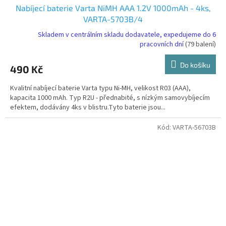
Nabíjecí baterie Varta NiMH AAA 1.2V 1000mAh - 4ks,
VARTA-5703B/4
Skladem v centrálním skladu dodavatele, expedujeme do 6
pracovních dní
(79 balení)
Do košíku
490 Kč
Kvalitní nabíjecí baterie Varta typu Ni-MH, velikost R03 (AAA),
kapacita 1000 mAh. Typ R2U - přednabité, s nízkým samovybíjecím
efektem, dodávány 4ks v blistru.Tyto baterie jsou...
Kód:
VARTA-56703B