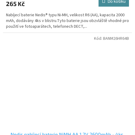
Do košíku
265 Kč
Nabíjecí baterie Nedis® typu Ni-MH, velikost R6 (AA), kapacita 2000
mAh, dodávány 4ks v blistru.Tyto baterie jsou obzvláště vhodné pro
použití ve fotoaparátech, telefonech DECT,...
Kód:
BANM26HR64B
Nedis nabíjecí baterie NiMH AA 1.2V 2600mAh - 4ks,