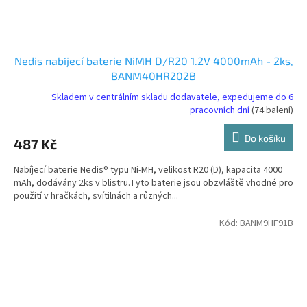
Nedis nabíjecí baterie NiMH D/R20 1.2V 4000mAh - 2ks,
BANM40HR202B
Skladem v centrálním skladu dodavatele, expedujeme do 6
pracovních dní
(74 balení)
Do košíku
487 Kč
Nabíjecí baterie Nedis® typu Ni-MH, velikost R20 (D), kapacita 4000
mAh, dodávány 2ks v blistru.Tyto baterie jsou obzvláště vhodné pro
použití v hračkách, svítilnách a různých...
Kód:
BANM9HF91B