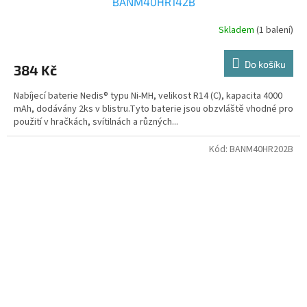
BANM40HR142B
Skladem
(1 balení)
Do košíku
384 Kč
Nabíjecí baterie Nedis® typu Ni-MH, velikost R14 (C), kapacita 4000
mAh, dodávány 2ks v blistru.Tyto baterie jsou obzvláště vhodné pro
použití v hračkách, svítilnách a různých...
Kód:
BANM40HR202B