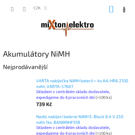
Přejít
NÁKUP
na
CZK
obsah
KOŠÍK
Akumulátory NiMH
Nejprodávanější
VARTA nabíječka NiMH baterií + 4x AA/HR6 2100
mAh, VARTA-57687
Skladem v centrálním skladu dodavatele,
expedujeme do 6 pracovních dní
(>100 ks)
739 Kč
Nedis nabíjecí baterie NiMH E-Block 8.4 V 250
mAh 1ks, BANM9HF91B
Skladem v centrálním skladu dodavatele,
expedujeme do 6 pracovních dní
(>100 ks)