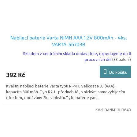
Nabíjecí baterie Varta NiMH AAA 1.2V 800mAh - 4ks,
VARTA-56703B
Skladem v centrálním skladu dodavatele, expedujeme do 6
pracovních dní
(33 balení)
Do košíku
392 Kč
Kvalitní nabíjecí baterie Varta typu Ni-MH, velikost R03 (AAA),
kapacita 800 mAh. Typ R2U - přednabité, s nízkým samovybíjecím
efektem, dodávány 2ks v blistru.Tyto baterie jsou...
Kód:
BANM13HR64B