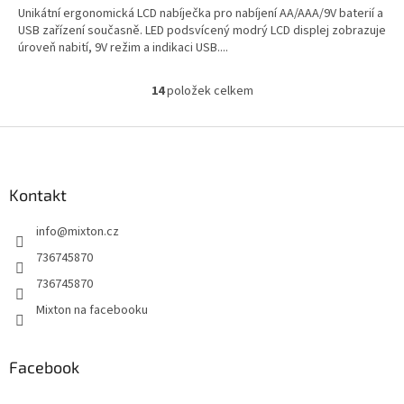
Unikátní ergonomická LCD nabíječka pro nabíjení AA/AAA/9V baterií a
USB zařízení současně. LED podsvícený modrý LCD displej zobrazuje
úroveň nabití, 9V režim a indikaci USB....
14
položek celkem
O
v
l
Z
á
á
d
p
a
a
Kontakt
c
t
í
info
@
mixton.cz
í
p
r
736745870
v
736745870
k
y
Mixton na facebooku
v
ý
p
Facebook
i
s