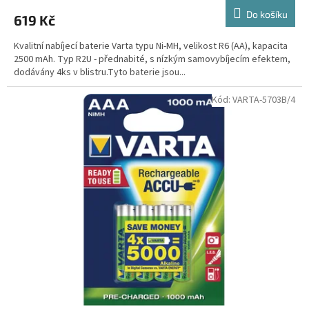
Do košíku
619 Kč
Kvalitní nabíjecí baterie Varta typu Ni-MH, velikost R6 (AA), kapacita
2500 mAh. Typ R2U - přednabité, s nízkým samovybíjecím efektem,
dodávány 4ks v blistru.Tyto baterie jsou...
Kód:
VARTA-5703B/4