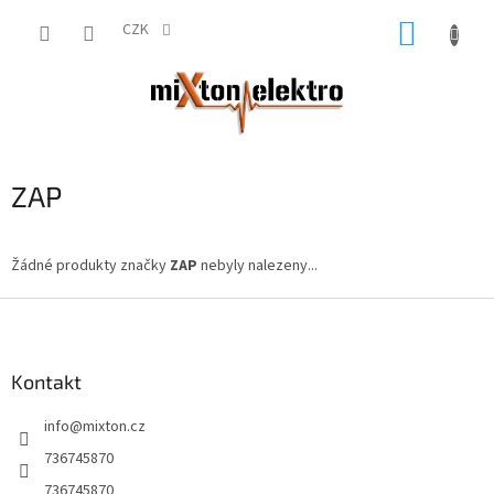
Přejít
NÁKUP
na
CZK
obsah
KOŠÍK
ZAP
Žádné produkty značky
ZAP
nebyly nalezeny...
Z
á
p
a
Kontakt
t
info
@
mixton.cz
í
736745870
736745870