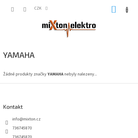
Přejít
NÁKUP
na
CZK
obsah
KOŠÍK
YAMAHA
Žádné produkty značky
YAMAHA
nebyly nalezeny...
Z
á
p
a
Kontakt
t
info
@
mixton.cz
í
736745870
736745870