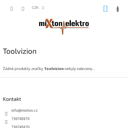
Přejít
NÁKUP
na
CZK
obsah
KOŠÍK
Toolvizion
Žádné produkty značky
Toolvizion
nebyly nalezeny...
Z
á
p
a
Kontakt
t
info
@
mixton.cz
í
736745870
736745870