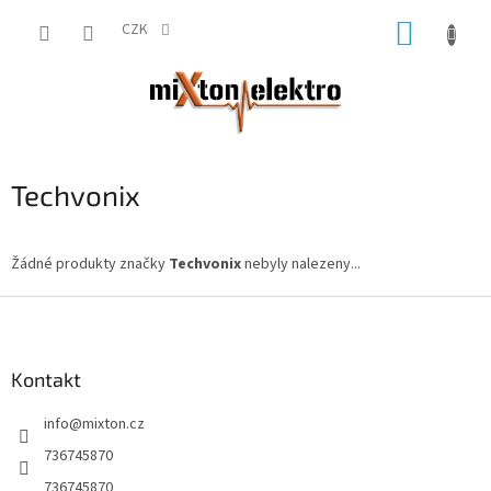
Přejít
NÁKUP
na
CZK
obsah
KOŠÍK
Techvonix
Žádné produkty značky
Techvonix
nebyly nalezeny...
Z
á
p
a
Kontakt
t
info
@
mixton.cz
í
736745870
736745870